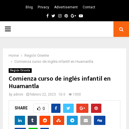
Blog
Privacy
Advertisement
Contact
Facebook
Twitter
Instagram
Pinterest
Google
Youtube
PRIMARY
MENU
Home
Región Oriente
Comienza curso de inglés infantil en Huamantla
Región Oriente
Comienza curso de inglés infantil en
Huamantla
by
admin
febrero 22, 2023
0
1000
SHARE
0