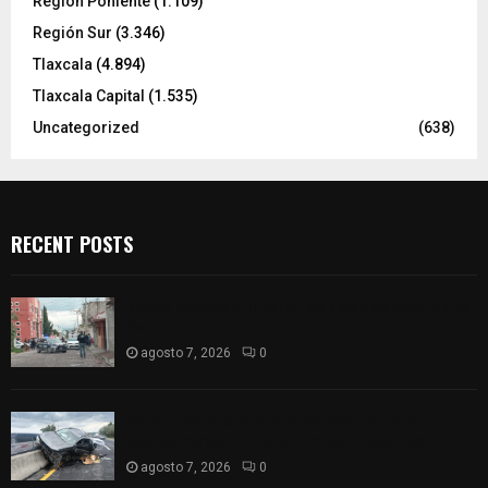
Región Poniente
(1.109)
Región Sur
(3.346)
Tlaxcala
(4.894)
Tlaxcala Capital
(1.535)
Uncategorized
(638)
RECENT POSTS
Muere hombre al interior de salón de eventos en
Apizaco
agosto 7, 2026
0
Se accidenta camioneta sobre la carretera
México-Veracruz, a la altura de Hueyotlipan
agosto 7, 2026
0