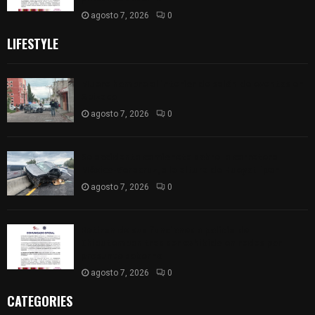
agosto 7, 2026
0
LIFESTYLE
Muere hombre al interior de salón de eventos en
Apizaco
agosto 7, 2026
0
Se accidenta camioneta sobre la carretera
México-Veracruz, a la altura de Hueyotlipan
agosto 7, 2026
0
Retiran de sus funciones a policía de
Chiautempan tras ser exhibido en redes por
presunto soborno
agosto 7, 2026
0
CATEGORIES