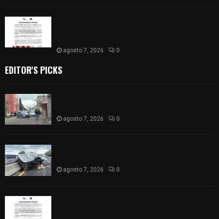
Retiran de sus funciones a policía de
Chiautempan tras ser exhibido en redes por
presunto soborno
agosto 7, 2026
0
EDITOR'S PICKS
Muere hombre al interior de salón de eventos en
Apizaco
agosto 7, 2026
0
Se accidenta camioneta sobre la carretera
México-Veracruz, a la altura de Hueyotlipan
agosto 7, 2026
0
Retiran de sus funciones a policía de
Chiautempan tras ser exhibido en redes por
presunto soborno