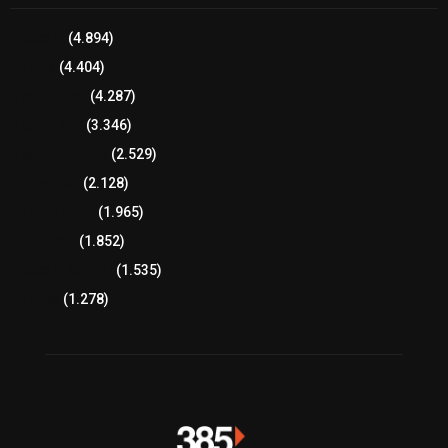
Tlaxcala
(4.894)
Policía
(4.404)
8 columnas
(4.287)
Región Sur
(3.346)
Región Oriente
(2.529)
Educación
(2.128)
Lo más leído
(1.965)
Congreso
(1.852)
Tlaxcala Capital
(1.535)
Política
(1.278)