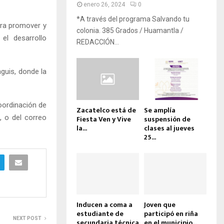
enero 26, 2024
0
*A través del programa Salvando tu
ara promover y
colonia. 385 Grados / Huamantla /
el desarrollo
REDACCIÓN...
nguis, donde la
oordinación de
Zacatelco está de
Se amplía
, o del correo
Fiesta Ven y Vive
suspensión de
la...
clases al jueves
25...
Inducen a coma a
Joven que
estudiante de
participó en riña
NEXT POST
secundaria técnica
en el municipio...