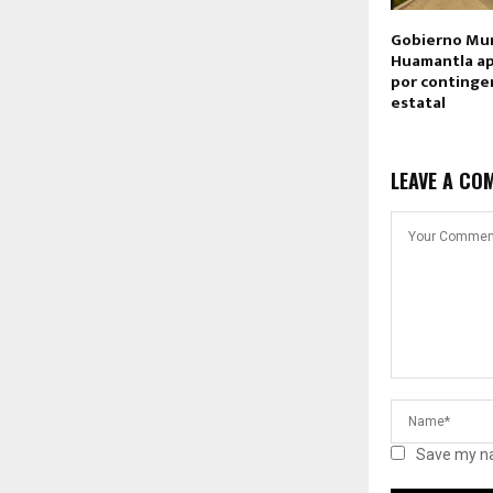
Gobierno Mun
Huamantla ap
por continge
estatal
LEAVE A CO
Save my na