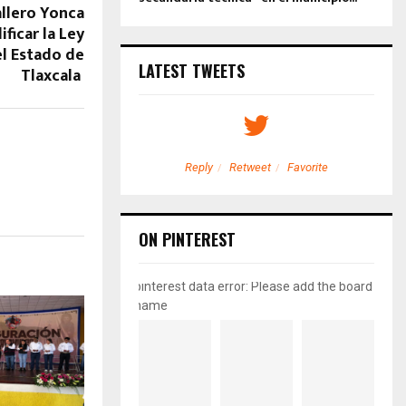
llero Yonca
ficar la Ley
el Estado de
LATEST TWEETS
Tlaxcala
etweet
Favorite
Reply
Retweet
Favorite
ON PINTEREST
pinterest data error: Please add the board
name