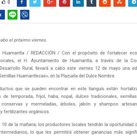
0
cabo el próximo viernes
.
 Huamantla / REDACCIÓN / Con el propósito de fortalecer ec
locales, el H. Ayuntamiento de Huamantla, a través de la Co
 Desarrollo Rural, llevará a cabo este viernes 12 de mayo una e
 Semillas Huamantlecas», en la Plazuela del Dulce Nombre.
ductos que se pueden encontrar en este tianguis están: hortaliz
s de temporada, frijol, haba, nopal, dulces tradicionales, semilla
s, conservas y mermeladas, árboles, jabón y shampoo artesa
 fertilizantes orgánicos.
as 10 de la mañana, los productores locales tendrán la oportunidad 
intermediarios, lo que les permitirá obtener ganancias más signif