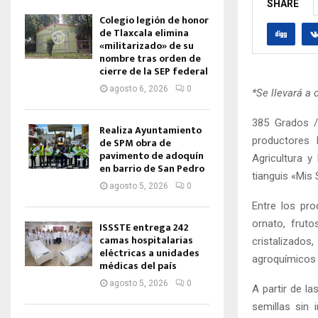
SHARE
Colegio legión de honor
de Tlaxcala elimina
«militarizado» de su
nombre tras orden de
cierre de la SEP federal
agosto 6, 2026
0
*Se llevará a 
385 Grados /
Realiza Ayuntamiento
productores 
de SPM obra de
pavimento de adoquín
Agricultura y
en barrio de San Pedro
tianguis «Mis
agosto 5, 2026
0
Entre los pro
ornato, fruto
ISSSTE entrega 242
camas hospitalarias
cristalizado
eléctricas a unidades
agroquímicos y
médicas del país
agosto 5, 2026
0
A partir de l
semillas sin 