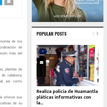
H
POPULAR POSTS
onomía de los
ordinación de
dición más del
as, plantas de
s de calabaza,
nal; así como
Realiza policía de Huamantla
pláticas informativas con
de ofrecer sus
la...
icativas de su