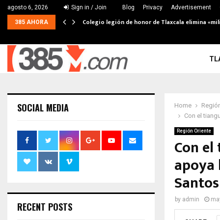
agosto 6, 2026
Sign in / Join
Blog
Privacy
Advertisement
Colegio legión de honor de Tlaxcala elimina «mil
385 AHORA
TL
SOCIAL MEDIA
Home
Región
Con el tiang
Región Oriente
Con el
apoya l
Santo
by
admin
may
RECENT POSTS