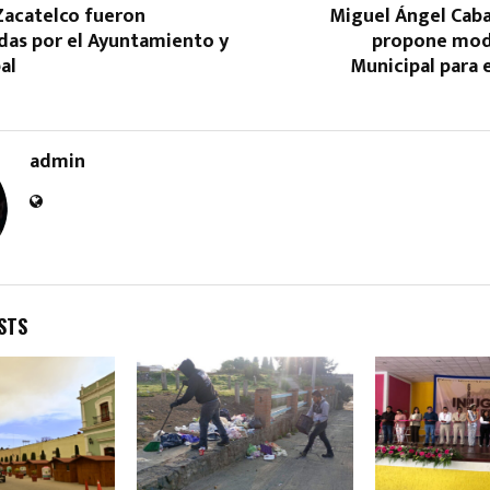
acatelco fueron
Miguel Ángel Caba
as por el Ayuntamiento y
propone modi
al
Municipal para 
admin
Reply
Retweet
Favorite
Reply
R
STS