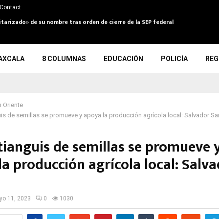
Contact
itarizado» de su nombre tras orden de cierre de la SEP federal
AXCALA
8 COLUMNAS
EDUCACIÓN
POLICÍA
REG
 Oriente
uis de semillas se promueve y apoya la producción agrícola local: Salvador S
 tianguis de semillas se promueve 
a producción agrícola local: Salv
s
o 11, 2023
0
1030