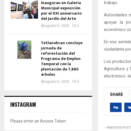
Inauguran en Galería
trabajo.
Municipal exposición
por el XXI aniversario
Autoridades m
del Jardín del Arte
apoyar la pr
agosto 5, 2026
0
económico sos
En ese sentido
Tetlanohcan concluye
jornada de
ciudadanía po
reforestación del
Programa de Empleo
Los productor
Temporal con la
plantación de 7,880
Agricultura y
árboles
electrónico: 
agosto 5, 2026
0
SHARE
INSTAGRAM
Please enter an Access Token
PREVIOUS POST