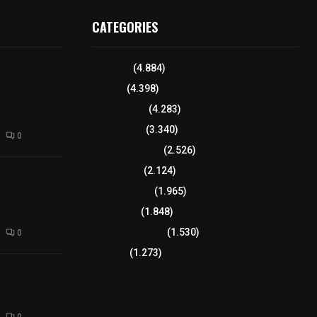
CATEGORIES
 de honor de
Tlaxcala
(4.884)
na
Policía
(4.398)
 de su nombre
ierre de la
8 columnas
(4.283)
Región Sur
(3.340)
0
Región Oriente
(2.526)
Educación
(2.124)
amiento de
avimento de
Lo más leído
(1.965)
rio de San
Congreso
(1.848)
Tlaxcala Capital
(1.530)
0
Política
(1.273)
a 242 camas
léctricas a
as del país
0