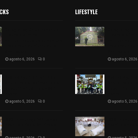
ICKS
LIFESTYLE
Colegio legión de honor de
Colegio legión
Tlaxcala elimina
Tlaxcala elimi
«militarizado» de su nombre
«militarizado»
tras orden de cierre de la
tras orden de c
SEP federal
SEP federal
agosto 6, 2026
0
agosto 6, 2026
Realiza Ayuntamiento de
Realiza Ayunt
SPM obra de pavimento de
SPM obra de p
adoquín en barrio de San
adoquín en bar
Pedro
Pedro
agosto 5, 2026
0
agosto 5, 2026
ISSSTE entrega 242 camas
ISSSTE entreg
hospitalarias eléctricas a
hospitalarias e
unidades médicas del país
unidades médic
agosto 5, 2026
0
agosto 5, 2026