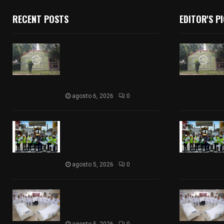
RECENT POSTS
EDITOR'S P
Colegio legión de honor de
Tlaxcala elimina
«militarizado» de su nombre
tras orden de cierre de la
SEP federal
agosto 6, 2026
0
Realiza Ayuntamiento de
SPM obra de pavimento de
adoquín en barrio de San
Pedro
agosto 5, 2026
0
ISSSTE entrega 242 camas
hospitalarias eléctricas a
unidades médicas del país
agosto 5, 2026
0