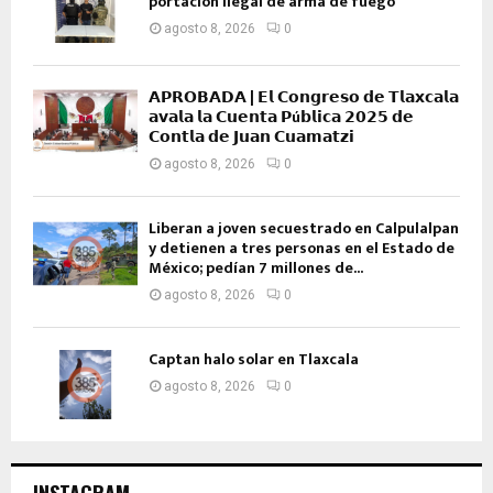
portación ilegal de arma de fuego
agosto 8, 2026
0
𝗔𝗣𝗥𝗢𝗕𝗔𝗗𝗔 | 𝗘𝗹 𝗖𝗼𝗻𝗴𝗿𝗲𝘀𝗼 𝗱𝗲 𝗧𝗹𝗮𝘅𝗰𝗮𝗹𝗮
𝗮𝘃𝗮𝗹𝗮 𝗹𝗮 𝗖𝘂𝗲𝗻𝘁𝗮 𝗣ú𝗯𝗹𝗶𝗰𝗮 𝟮𝟬𝟮𝟱 𝗱𝗲
𝗖𝗼𝗻𝘁𝗹𝗮 𝗱𝗲 𝗝𝘂𝗮𝗻 𝗖𝘂𝗮𝗺𝗮𝘁𝘇𝗶
agosto 8, 2026
0
Liberan a joven secuestrado en Calpulalpan
y detienen a tres personas en el Estado de
México; pedían 7 millones de...
agosto 8, 2026
0
Captan halo solar en Tlaxcala
agosto 8, 2026
0