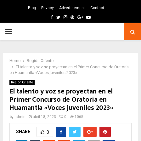
Blog
Privacy
Advertisement
Contact
Facebook
Twitter
Instagram
Pinterest
Google
Youtube
PRIMARY
MENU
Home
Región Oriente
El talento y voz se proyectan en el Primer Concurso de Oratoria
en Huamantla «Voces juveniles 2023»
Región Oriente
El talento y voz se proyectan en el
Primer Concurso de Oratoria en
Huamantla «Voces juveniles 2023»
by
admin
abril 18, 2023
0
1065
SHARE
0