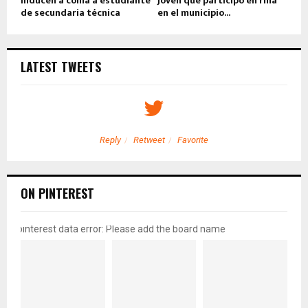
Inducen a coma a estudiante
Joven que participó en riña
de secundaria técnica
en el municipio...
LATEST TWEETS
Reply
Retweet
Favorite
ON PINTEREST
pinterest data error: Please add the board name