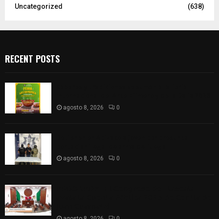
Uncategorized
(638)
RECENT POSTS
Sabores y tradiciones se suman a la feria
Internacional del Arte Efímero y de la Dalia 2026
agosto 8, 2026
0
Detienen en Apizaco a joven por presunta
portación ilegal de arma de fuego
agosto 8, 2026
0
𝗔𝗣𝗥𝗢𝗕𝗔𝗗𝗔 | 𝗘𝗹 𝗖𝗼𝗻𝗴𝗿𝗲𝘀𝗼 𝗱𝗲 𝗧𝗹𝗮𝘅𝗰𝗮𝗹𝗮
𝗮𝘃𝗮𝗹𝗮 𝗹𝗮 𝗖𝘂𝗲𝗻𝘁𝗮 𝗣ú𝗯𝗹𝗶𝗰𝗮 𝟮𝟬𝟮𝟱 𝗱𝗲 𝗖𝗼𝗻𝘁𝗹𝗮 𝗱𝗲
𝗝𝘂𝗮𝗻 𝗖𝘂𝗮𝗺𝗮𝘁𝘇𝗶
agosto 8, 2026
0