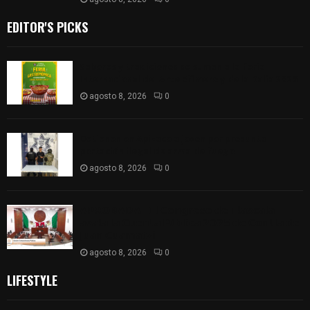
EDITOR'S PICKS
Sabores y tradiciones se suman a la feria
Internacional del Arte Efímero y de la Dalia 2026
agosto 8, 2026
0
Detienen en Apizaco a joven por presunta
portación ilegal de arma de fuego
agosto 8, 2026
0
𝗔𝗣𝗥𝗢𝗕𝗔𝗗𝗔 | 𝗘𝗹 𝗖𝗼𝗻𝗴𝗿𝗲𝘀𝗼 𝗱𝗲 𝗧𝗹𝗮𝘅𝗰𝗮𝗹𝗮
𝗮𝘃𝗮𝗹𝗮 𝗹𝗮 𝗖𝘂𝗲𝗻𝘁𝗮 𝗣ú𝗯𝗹𝗶𝗰𝗮 𝟮𝟬𝟮𝟱 𝗱𝗲 𝗖𝗼𝗻𝘁𝗹𝗮 𝗱𝗲
𝗝𝘂𝗮𝗻 𝗖𝘂𝗮𝗺𝗮𝘁𝘇𝗶
agosto 8, 2026
0
LIFESTYLE