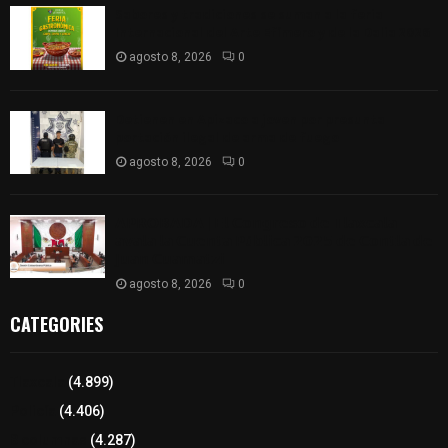
Sabores y tradiciones se suman a la feria
Internacional del Arte Efímero y de la Dalia 2026
agosto 8, 2026
0
Detienen en Apizaco a joven por presunta
portación ilegal de arma de fuego
agosto 8, 2026
0
𝗔𝗣𝗥𝗢𝗕𝗔𝗗𝗔 | 𝗘𝗹 𝗖𝗼𝗻𝗴𝗿𝗲𝘀𝗼 𝗱𝗲 𝗧𝗹𝗮𝘅𝗰𝗮𝗹𝗮
𝗮𝘃𝗮𝗹𝗮 𝗹𝗮 𝗖𝘂𝗲𝗻𝘁𝗮 𝗣ú𝗯𝗹𝗶𝗰𝗮 𝟮𝟬𝟮𝟱 𝗱𝗲 𝗖𝗼𝗻𝘁𝗹𝗮 𝗱𝗲
𝗝𝘂𝗮𝗻 𝗖𝘂𝗮𝗺𝗮𝘁𝘇𝗶
agosto 8, 2026
0
CATEGORIES
Tlaxcala
(4.899)
Policía
(4.406)
8 columnas
(4.287)