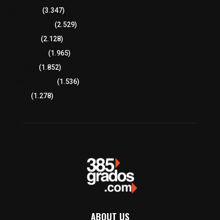
Región Sur
(3.347)
Región Oriente
(2.529)
Educación
(2.128)
Lo más leído
(1.965)
Congreso
(1.852)
Tlaxcala Capital
(1.536)
Política
(1.278)
ABOUT US