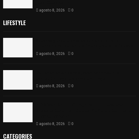
𝗝𝘂𝗮𝗻 𝗖𝘂𝗮𝗺𝗮𝘁𝘇𝗶
agosto 8, 2026
0
LIFESTYLE
Sabores y tradiciones se suman a la feria
Internacional del Arte Efímero y de la Dalia 2026
agosto 8, 2026
0
Detienen en Apizaco a joven por presunta
portación ilegal de arma de fuego
agosto 8, 2026
0
𝗔𝗣𝗥𝗢𝗕𝗔𝗗𝗔 | 𝗘𝗹 𝗖𝗼𝗻𝗴𝗿𝗲𝘀𝗼 𝗱𝗲 𝗧𝗹𝗮𝘅𝗰𝗮𝗹𝗮
𝗮𝘃𝗮𝗹𝗮 𝗹𝗮 𝗖𝘂𝗲𝗻𝘁𝗮 𝗣ú𝗯𝗹𝗶𝗰𝗮 𝟮𝟬𝟮𝟱 𝗱𝗲 𝗖𝗼𝗻𝘁𝗹𝗮 𝗱𝗲
𝗝𝘂𝗮𝗻 𝗖𝘂𝗮𝗺𝗮𝘁𝘇𝗶
agosto 8, 2026
0
CATEGORIES