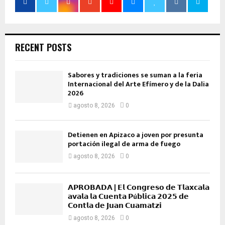
RECENT POSTS
Sabores y tradiciones se suman a la feria
Internacional del Arte Efímero y de la Dalia
2026
agosto 8, 2026
0
Detienen en Apizaco a joven por presunta
portación ilegal de arma de fuego
agosto 8, 2026
0
𝗔𝗣𝗥𝗢𝗕𝗔𝗗𝗔 | 𝗘𝗹 𝗖𝗼𝗻𝗴𝗿𝗲𝘀𝗼 𝗱𝗲 𝗧𝗹𝗮𝘅𝗰𝗮𝗹𝗮
𝗮𝘃𝗮𝗹𝗮 𝗹𝗮 𝗖𝘂𝗲𝗻𝘁𝗮 𝗣ú𝗯𝗹𝗶𝗰𝗮 𝟮𝟬𝟮𝟱 𝗱𝗲
𝗖𝗼𝗻𝘁𝗹𝗮 𝗱𝗲 𝗝𝘂𝗮𝗻 𝗖𝘂𝗮𝗺𝗮𝘁𝘇𝗶
agosto 8, 2026
0