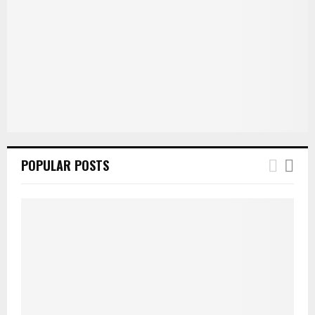
r
R
:
C
H
POPULAR POSTS