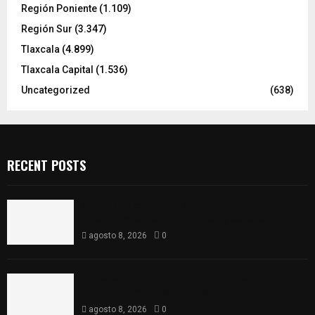
Región Poniente
(1.109)
Región Sur
(3.347)
Tlaxcala
(4.899)
Tlaxcala Capital
(1.536)
Uncategorized
(638)
RECENT POSTS
Sabores y tradiciones se suman a la feria
Internacional del Arte Efímero y de la Dalia 2026
agosto 8, 2026
0
Detienen en Apizaco a joven por presunta
portación ilegal de arma de fuego
agosto 8, 2026
0