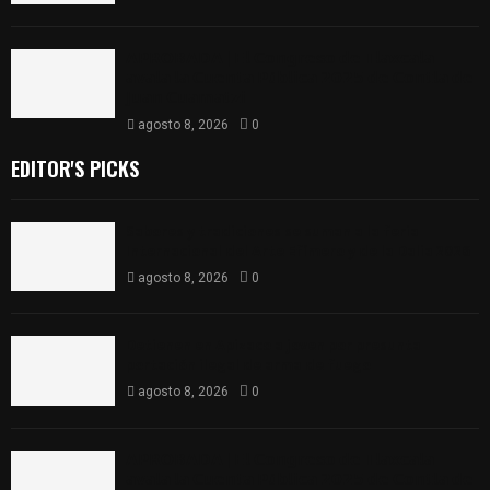
𝗔𝗣𝗥𝗢𝗕𝗔𝗗𝗔 | 𝗘𝗹 𝗖𝗼𝗻𝗴𝗿𝗲𝘀𝗼 𝗱𝗲 𝗧𝗹𝗮𝘅𝗰𝗮𝗹𝗮
𝗮𝘃𝗮𝗹𝗮 𝗹𝗮 𝗖𝘂𝗲𝗻𝘁𝗮 𝗣ú𝗯𝗹𝗶𝗰𝗮 𝟮𝟬𝟮𝟱 𝗱𝗲 𝗖𝗼𝗻𝘁𝗹𝗮 𝗱𝗲
𝗝𝘂𝗮𝗻 𝗖𝘂𝗮𝗺𝗮𝘁𝘇𝗶
agosto 8, 2026
0
EDITOR'S PICKS
Sabores y tradiciones se suman a la feria
Internacional del Arte Efímero y de la Dalia 2026
agosto 8, 2026
0
Detienen en Apizaco a joven por presunta
portación ilegal de arma de fuego
agosto 8, 2026
0
𝗔𝗣𝗥𝗢𝗕𝗔𝗗𝗔 | 𝗘𝗹 𝗖𝗼𝗻𝗴𝗿𝗲𝘀𝗼 𝗱𝗲 𝗧𝗹𝗮𝘅𝗰𝗮𝗹𝗮
𝗮𝘃𝗮𝗹𝗮 𝗹𝗮 𝗖𝘂𝗲𝗻𝘁𝗮 𝗣ú𝗯𝗹𝗶𝗰𝗮 𝟮𝟬𝟮𝟱 𝗱𝗲 𝗖𝗼𝗻𝘁𝗹𝗮 𝗱𝗲