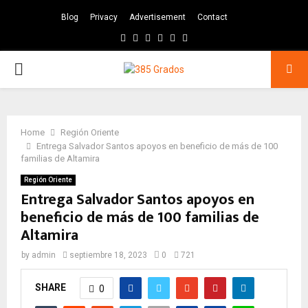
Blog
Privacy
Advertisement
Contact
Facebook
Twitter
Instagram
Pinterest
Google
Youtube
PRIMARY
MENU
Home
Región Oriente
Entrega Salvador Santos apoyos en beneficio de más de 100
familias de Altamira
Región Oriente
Entrega Salvador Santos apoyos en
beneficio de más de 100 familias de
Altamira
by
admin
septiembre 18, 2023
0
721
SHARE
0