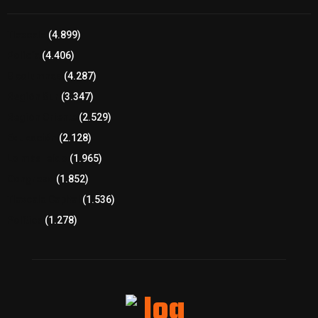
Tlaxcala
(4.899)
Policía
(4.406)
8 columnas
(4.287)
Región Sur
(3.347)
Región Oriente
(2.529)
Educación
(2.128)
Lo más leído
(1.965)
Congreso
(1.852)
Tlaxcala Capital
(1.536)
Política
(1.278)