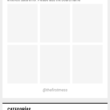
pinterest data error: Please add the board name
@thefirstmess
CATEGORÍAS