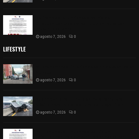
Retiran de sus funciones a policía de
Chiautempan tras ser exhibido en redes por
presunto soborno
agosto 7, 2026
0
LIFESTYLE
Muere hombre al interior de salón de eventos en
Apizaco
agosto 7, 2026
0
Se accidenta camioneta sobre la carretera
México-Veracruz, a la altura de Hueyotlipan
agosto 7, 2026
0
Retiran de sus funciones a policía de
Chiautempan tras ser exhibido en redes por