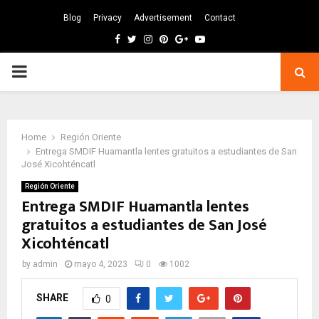
Blog
Privacy
Advertisement
Contact
Facebook
Twitter
Instagram
Pinterest
Google
Youtube
PRIMARY
MENU
Home
Región Oriente
Entrega SMDIF Huamantla lentes gratuitos a estudiantes de San
José Xicohténcatl
Región Oriente
Entrega SMDIF Huamantla lentes
gratuitos a estudiantes de San José
Xicohténcatl
by
admin
mayo 4, 2023
0
1002
SHARE
0