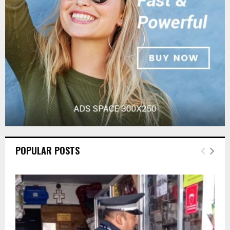
:
C
H
POPULAR POSTS