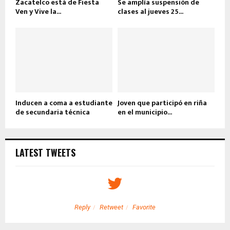
Zacatelco está de Fiesta
Se amplía suspensión de
Ven y Vive la...
clases al jueves 25...
Inducen a coma a estudiante
Joven que participó en riña
de secundaria técnica
en el municipio...
LATEST TWEETS
Reply
Retweet
Favorite