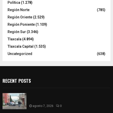
Política
(1.278)
Región Norte
(785)
Región Oriente
(2.529)
Región Poniente
(1.109)
Región Sur
(3.346)
Tlaxcala
(4.894)
Tlaxcala Capital
(1.535)
Uncategorized
(638)
RECENT POSTS
Muere hombre al interior de salón de eventos en
Apizaco
agosto 7, 2026
0