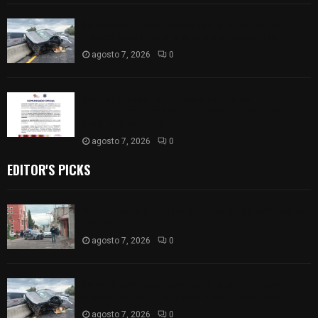
Se accidenta camioneta sobre la carretera
México-Veracruz, a la altura de Hueyotlipan
agosto 7, 2026
0
Retiran de sus funciones a policía de
Chiautempan tras ser exhibido en redes por
presunto soborno
agosto 7, 2026
0
EDITOR'S PICKS
Muere hombre al interior de salón de eventos en
Apizaco
agosto 7, 2026
0
Se accidenta camioneta sobre la carretera
México-Veracruz, a la altura de Hueyotlipan
agosto 7, 2026
0