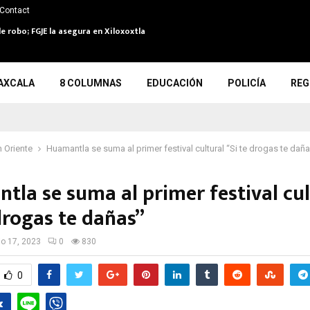
Contact
 robo; FGJE la asegura en Xiloxoxtla
AXCALA
8 COLUMNAS
EDUCACIÓN
POLICÍA
REG
 Oriente
Huamantla se suma al primer festival cultural “Si te drogas te dañ
tla se suma al primer festival cul
drogas te dañas”
io 17, 2023
0
830
0