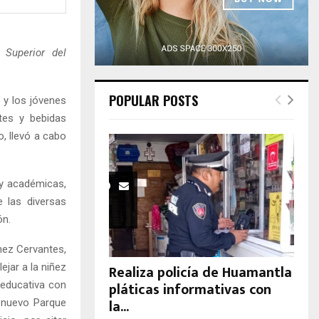
H
 Superior del
POPULAR POSTS
 y los jóvenes
ntes y bebidas
, llevó a cabo
 y académicas,
e las diversas
ón.
hez Cervantes,
ejar a la niñez
Realiza policía de Huamantla
pláticas informativas con
a educativa con
la...
l nuevo Parque