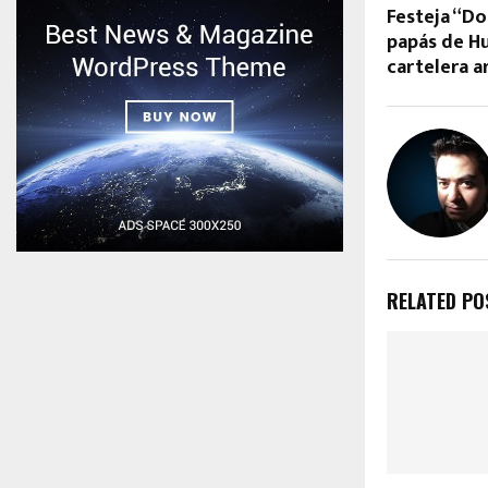
Festeja “D
papás de H
cartelera a
RELATED PO