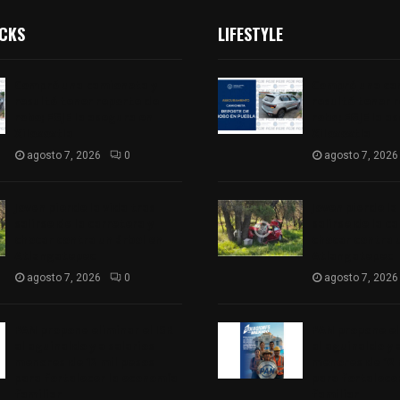
ICKS
LIFESTYLE
Compró una camioneta y
Compró una ca
resultó tener reporte de
resultó tener 
robo; FGJE la asegura en
robo; FGJE la a
Xiloxoxtla
Xiloxoxtla
agosto 7, 2026
0
agosto 7, 2026
Joven pierde la vida tras
Joven pierde la
salirse de la carretera y
salirse de la c
chocar contra un árbol en
chocar contra 
Atlangatepec
Atlangatepec
agosto 7, 2026
0
agosto 7, 2026
PAN propone eliminar el ISR
PAN propone eli
al aguinaldo y a salarios
al aguinaldo y 
menores de 12 mil pesos
menores de 12 
para fortalecer la economía
para fortalece
familiar
familiar