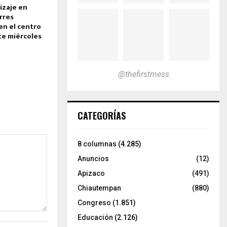
izaje en
rres
en el centro
te miércoles
@thefirstmess
CATEGORÍAS
8 columnas
(4.285)
Anuncios
(12)
Apizaco
(491)
Chiautempan
(880)
Congreso
(1.851)
Educación
(2.126)