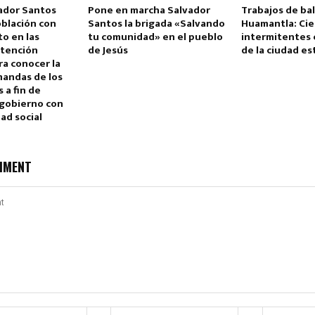
ador Santos
Pone en marcha Salvador
Trabajos de bal
población con
Santos la brigada «Salvando
Huamantla: Cie
to en las
tu comunidad» en el pueblo
intermitentes 
atención
de Jesús
de la ciudad es
ra conocer la
mandas de los
 a fin de
 gobierno con
ad social
MMENT