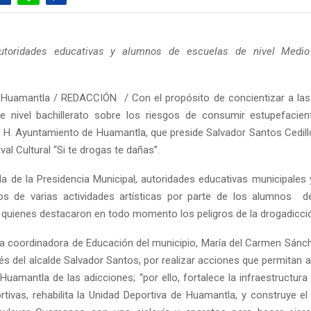
autoridades educativas y alumnos de escuelas de nivel Medio
Huamantla / REDACCIÓN / Con el propósito de concientizar a las
e nivel bachillerato sobre los riesgos de consumir estupefacie
el H. Ayuntamiento de Huamantla, que preside Salvador Santos Cedillo
ival Cultural “Si te drogas te dañas”.
da de la Presidencia Municipal, autoridades educativas municipales
os de varias actividades artísticas por parte de los alumnos d
, quienes destacaron en todo momento los peligros de la drogadicci
 la coordinadora de Educación del municipio, María del Carmen Sánc
erés del alcalde Salvador Santos, por realizar acciones que permitan al
Huamantla de las adicciones; “por ello, fortalece la infraestructur
tivas, rehabilita la Unidad Deportiva de Huamantla, y construye e