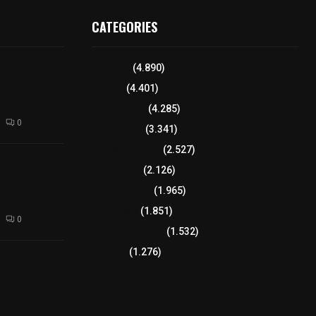
CATEGORIES
mioneta y
Tlaxcala
(4.890)
reporte de
Policía
(4.401)
segura en
8 columnas
(4.285)
0
Región Sur
(3.341)
Región Oriente
(2.527)
 vida tras
Educación
(2.126)
arretera y
un árbol en
Lo más leído
(1.965)
Congreso
(1.851)
0
Tlaxcala Capital
(1.532)
Política
(1.276)
minar el ISR
a salarios
mil pesos
r la economía