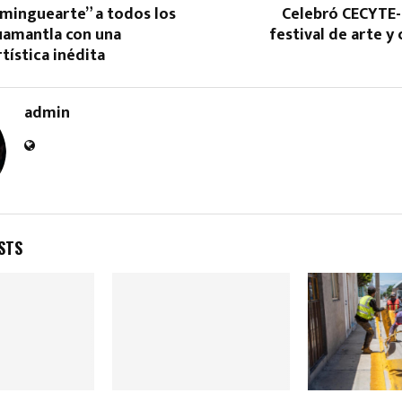
ominguearte” a todos los
Celebró CECYTE
uamantla con una
festival de arte y 
rtística inédita
admin
Reply
Retweet
Favorite
Reply
R
STS