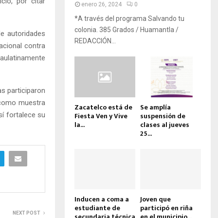
cio, por citar
enero 26, 2024
0
*A través del programa Salvando tu
colonia. 385 Grados / Huamantla /
de autoridades
REDACCIÓN...
acional contra
aulatinamente
s participaron
, como muestra
Zacatelco está de
Se amplía
sí fortalece su
Fiesta Ven y Vive
suspensión de
la...
clases al jueves
25...
Inducen a coma a
Joven que
estudiante de
participó en riña
NEXT POST
secundaria técnica
en el municipio...