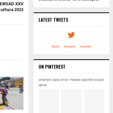
-EMSAD XXV
cultura 2023
LATEST TWEETS
etweet
Favorite
Reply
Retweet
Favorite
ON PINTEREST
pinterest data error: Please add the board
name