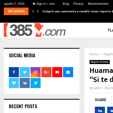
agosto 7, 2026
Sign in / Join
Blog
Privacy
Advertisement
Compró una camioneta y resultó tener reporte de
385 AHORA
TL
SOCIAL MEDIA
Home
Región
Región Oriente
Huaman
“Si te 
by
admin
jun
SHARE
RECENT POSTS