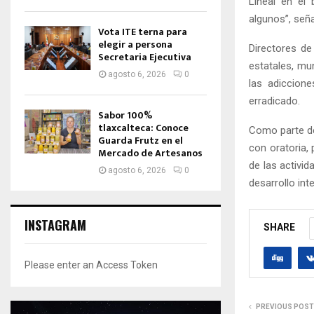
Lineal en el 
algunos”, seña
Vota ITE terna para
elegir a persona
Directores de
Secretaria Ejecutiva
estatales, mu
agosto 6, 2026
0
las adiccion
erradicado.
Sabor 100%
tlaxcalteca: Conoce
Como parte de
Guarda Frutz en el
con oratoria,
Mercado de Artesanos
de las activid
agosto 6, 2026
0
desarrollo inte
INSTAGRAM
SHARE
Please enter an Access Token
PREVIOUS POST