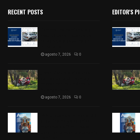
RECENT POSTS
EDITOR'S P
Compró una camioneta y
resultó tener reporte de
robo; FGJE la asegura en
Xiloxoxtla
agosto 7, 2026
0
Joven pierde la vida tras
salirse de la carretera y
chocar contra un árbol en
Atlangatepec
agosto 7, 2026
0
PAN propone eliminar el ISR
al aguinaldo y a salarios
menores de 12 mil pesos
para fortalecer la economía
familiar