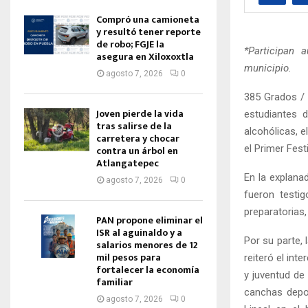
Compró una camioneta
y resultó tener reporte
de robo; FGJE la
*Participan 
asegura en Xiloxoxtla
municipio.
agosto 7, 2026
0
385 Grados / 
Joven pierde la vida
estudiantes d
tras salirse de la
alcohólicas, 
carretera y chocar
el Primer Fest
contra un árbol en
Atlangatepec
En la explana
agosto 7, 2026
0
fueron testig
preparatorias
PAN propone eliminar el
ISR al aguinaldo y a
Por su parte,
salarios menores de 12
mil pesos para
reiteró el int
fortalecer la economía
y juventud de 
familiar
canchas depor
agosto 7, 2026
0