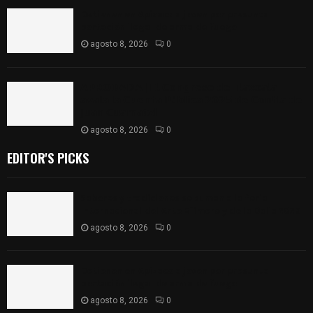
Detienen en Apizaco a joven por presunta
portación ilegal de arma de fuego
agosto 8, 2026
0
𝗔𝗣𝗥𝗢𝗕𝗔𝗗𝗔 | 𝗘𝗹 𝗖𝗼𝗻𝗴𝗿𝗲𝘀𝗼 𝗱𝗲 𝗧𝗹𝗮𝘅𝗰𝗮𝗹𝗮
𝗮𝘃𝗮𝗹𝗮 𝗹𝗮 𝗖𝘂𝗲𝗻𝘁𝗮 𝗣ú𝗯𝗹𝗶𝗰𝗮 𝟮𝟬𝟮𝟱 𝗱𝗲 𝗖𝗼𝗻𝘁𝗹𝗮 𝗱𝗲
𝗝𝘂𝗮𝗻 𝗖𝘂𝗮𝗺𝗮𝘁𝘇𝗶
agosto 8, 2026
0
EDITOR'S PICKS
Sabores y tradiciones se suman a la feria
Internacional del Arte Efímero y de la Dalia 2026
agosto 8, 2026
0
Detienen en Apizaco a joven por presunta
portación ilegal de arma de fuego
agosto 8, 2026
0