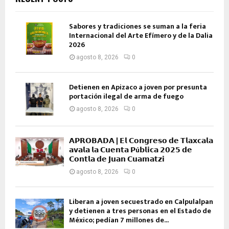
Sabores y tradiciones se suman a la feria
Internacional del Arte Efímero y de la Dalia
2026
agosto 8, 2026
0
Detienen en Apizaco a joven por presunta
portación ilegal de arma de fuego
agosto 8, 2026
0
𝗔𝗣𝗥𝗢𝗕𝗔𝗗𝗔 | 𝗘𝗹 𝗖𝗼𝗻𝗴𝗿𝗲𝘀𝗼 𝗱𝗲 𝗧𝗹𝗮𝘅𝗰𝗮𝗹𝗮
𝗮𝘃𝗮𝗹𝗮 𝗹𝗮 𝗖𝘂𝗲𝗻𝘁𝗮 𝗣ú𝗯𝗹𝗶𝗰𝗮 𝟮𝟬𝟮𝟱 𝗱𝗲
𝗖𝗼𝗻𝘁𝗹𝗮 𝗱𝗲 𝗝𝘂𝗮𝗻 𝗖𝘂𝗮𝗺𝗮𝘁𝘇𝗶
agosto 8, 2026
0
Liberan a joven secuestrado en Calpulalpan
y detienen a tres personas en el Estado de
México; pedían 7 millones de...