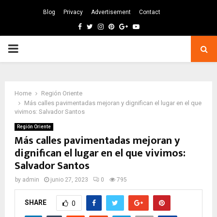
Blog
Privacy
Advertisement
Contact
Facebook
Twitter
Instagram
Pinterest
Google
Youtube
PRIMARY
MENU
Home
Región Oriente
Más calles pavimentadas mejoran y dignifican el lugar en el que
vivimos: Salvador Santos
Región Oriente
Más calles pavimentadas mejoran y
dignifican el lugar en el que vivimos:
Salvador Santos
by
admin
junio 27, 2023
0
795
SHARE
0