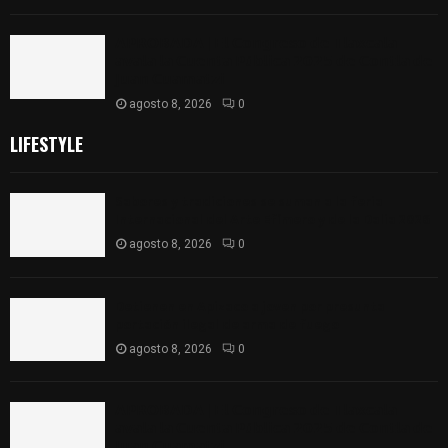
𝗔𝗣𝗥𝗢𝗕𝗔𝗗𝗔 | 𝗘𝗹 𝗖𝗼𝗻𝗴𝗿𝗲𝘀𝗼 𝗱𝗲 𝗧𝗹𝗮𝘅𝗰𝗮𝗹𝗮
𝗮𝘃𝗮𝗹𝗮 𝗹𝗮 𝗖𝘂𝗲𝗻𝘁𝗮 𝗣ú𝗯𝗹𝗶𝗰𝗮 𝟮𝟬𝟮𝟱 𝗱𝗲 𝗖𝗼𝗻𝘁𝗹𝗮 𝗱𝗲
𝗝𝘂𝗮𝗻 𝗖𝘂𝗮𝗺𝗮𝘁𝘇𝗶
agosto 8, 2026
0
LIFESTYLE
Sabores y tradiciones se suman a la feria
Internacional del Arte Efímero y de la Dalia 2026
agosto 8, 2026
0
Detienen en Apizaco a joven por presunta
portación ilegal de arma de fuego
agosto 8, 2026
0
𝗔𝗣𝗥𝗢𝗕𝗔𝗗𝗔 | 𝗘𝗹 𝗖𝗼𝗻𝗴𝗿𝗲𝘀𝗼 𝗱𝗲 𝗧𝗹𝗮𝘅𝗰𝗮𝗹𝗮
𝗮𝘃𝗮𝗹𝗮 𝗹𝗮 𝗖𝘂𝗲𝗻𝘁𝗮 𝗣ú𝗯𝗹𝗶𝗰𝗮 𝟮𝟬𝟮𝟱 𝗱𝗲 𝗖𝗼𝗻𝘁𝗹𝗮 𝗱𝗲
𝗝𝘂𝗮𝗻 𝗖𝘂𝗮𝗺𝗮𝘁𝘇𝗶