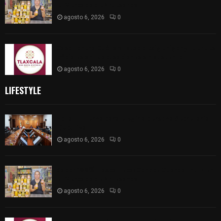
el Mercado de Artesanos
agosto 6, 2026
0
Caso Lorena Cuéllar: Estado exige rigor y fuentes
oficiales ante acusaciones sin sustento
agosto 6, 2026
0
LIFESTYLE
Vota ITE terna para elegir a persona Secretaria
Ejecutiva
agosto 6, 2026
0
Sabor 100% tlaxcalteca: Conoce Guarda Frutz en
el Mercado de Artesanos
agosto 6, 2026
0