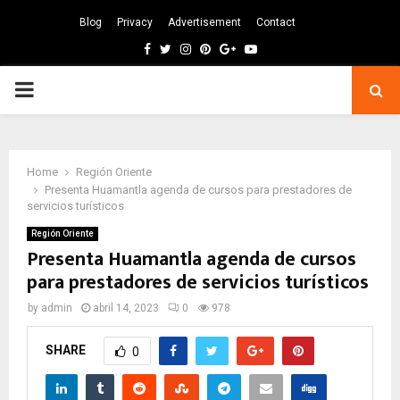
Blog
Privacy
Advertisement
Contact
Facebook
Twitter
Instagram
Pinterest
Google
Youtube
PRIMARY
MENU
Home
Región Oriente
Presenta Huamantla agenda de cursos para prestadores de
servicios turísticos
Región Oriente
Presenta Huamantla agenda de cursos
para prestadores de servicios turísticos
by
admin
abril 14, 2023
0
978
SHARE
0