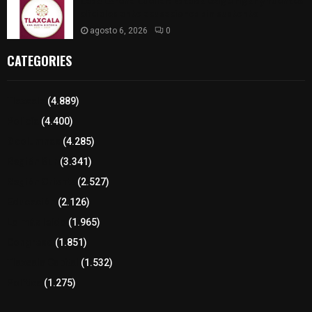
Caso Lorena Cuéllar: Estado exige rigor y fuentes
oficiales ante acusaciones sin sustento
agosto 6, 2026
0
CATEGORIES
Tlaxcala
(4.889)
Policía
(4.400)
8 columnas
(4.285)
Región Sur
(3.341)
Región Oriente
(2.527)
Educación
(2.126)
Lo más leído
(1.965)
Congreso
(1.851)
Tlaxcala Capital
(1.532)
Política
(1.275)