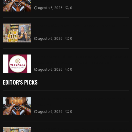
Ejecutiva
agosto 6, 2026
0
Sabor 100% tlaxcalteca: Conoce Guarda Frutz en
el Mercado de Artesanos
agosto 6, 2026
0
Caso Lorena Cuéllar: Estado exige rigor y fuentes
oficiales ante acusaciones sin sustento
agosto 6, 2026
0
EDITOR'S PICKS
Vota ITE terna para elegir a persona Secretaria
Ejecutiva
agosto 6, 2026
0
Sabor 100% tlaxcalteca: Conoce Guarda Frutz en