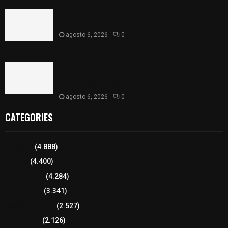
Atienden diputados a comisión de productores,
ejidatarios y pobladores de Ixtenco
agosto 6, 2026
0
Inicia Congreso la aprobación de dictámenes de
las cuentas públicas de entes fiscalizables del
ejercicio fiscal 2025
agosto 6, 2026
0
CATEGORIES
Tlaxcala
(4.888)
Policía
(4.400)
8 columnas
(4.284)
Región Sur
(3.341)
Región Oriente
(2.527)
Educación
(2.126)