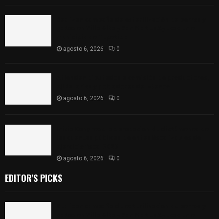
Realizan campaña de esterilización de perros y
gatos en Villa Alta y San Mateo Ayecac en el
municipio de Tepetitla
agosto 6, 2026
0
Atienden diputados a comisión de productores,
ejidatarios y pobladores de Ixtenco
agosto 6, 2026
0
Inicia Congreso la aprobación de dictámenes de
las cuentas públicas de entes fiscalizables del
ejercicio fiscal 2025
agosto 6, 2026
0
EDITOR'S PICKS
Realizan campaña de esterilización de perros y
gatos en Villa Alta y San Mateo Ayecac en el