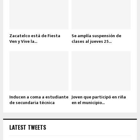
Zacatelco está de Fiesta
Se amplía suspensión de
Ven y Vive la...
clases al jueves 25...
Inducen a coma a estudiante
Joven que participó en riña
de secundaria técnica
en el municipio...
LATEST TWEETS