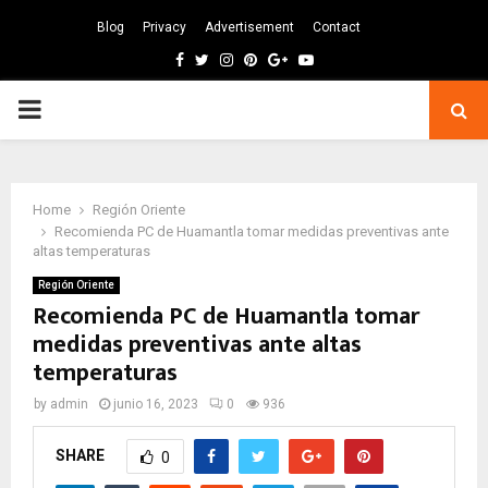
Blog
Privacy
Advertisement
Contact
Facebook
Twitter
Instagram
Pinterest
Google
Youtube
PRIMARY
MENU
Home
Región Oriente
Recomienda PC de Huamantla tomar medidas preventivas ante
altas temperaturas
Región Oriente
Recomienda PC de Huamantla tomar
medidas preventivas ante altas
temperaturas
by
admin
junio 16, 2023
0
936
SHARE
0