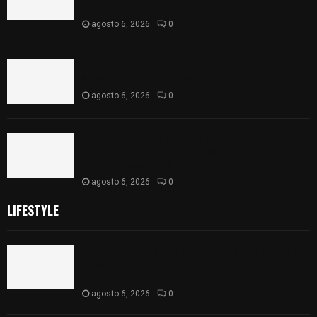
municipio de Tepetitla
agosto 6, 2026
0
Atienden diputados a comisión de productores,
ejidatarios y pobladores de Ixtenco
agosto 6, 2026
0
Inicia Congreso la aprobación de dictámenes de
las cuentas públicas de entes fiscalizables del
ejercicio fiscal 2025
agosto 6, 2026
0
LIFESTYLE
Realizan campaña de esterilización de perros y
gatos en Villa Alta y San Mateo Ayecac en el
municipio de Tepetitla
agosto 6, 2026
0