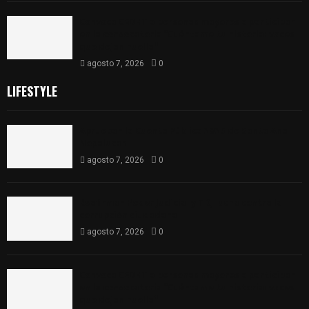
Convoca CEDHT a personas mayores a participar
en la convocatoria “Cuéntame tu historia: voces
que dejan huella”
agosto 7, 2026
0
LIFESTYLE
Aprueban la Cuenta Pública 2025 de Santa Ana
Nopalucan
agosto 7, 2026
0
Reafirman Poder Judicial y TDJ lucha contra la
corrupción ciudadana
agosto 7, 2026
0
Convoca CEDHT a personas mayores a participar
en la convocatoria “Cuéntame tu historia: voces
que dejan huella”