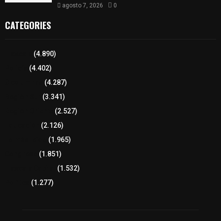
agosto 7, 2026
0
CATEGORIES
Tlaxcala
(4.890)
Policía
(4.402)
8 columnas
(4.287)
Región Sur
(3.341)
Región Oriente
(2.527)
Educación
(2.126)
Lo más leído
(1.965)
Congreso
(1.851)
Tlaxcala Capital
(1.532)
Política
(1.277)