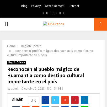
Blog
Privacy
Advertisement
Contact
Facebook
Twitter
Instagram
Pinterest
Google
Youtube
PRIMARY
MENU
Home
Región Oriente
Reconocen al pueblo mágico de Huamantla como destino
cultural importante en el país
Región Oriente
Reconocen al pueblo mágico de
Huamantla como destino cultural
importante en el país
by
admin
octubre 2, 2023
0
1036
SHARE
0