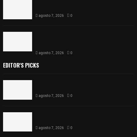
Reafirman Poder Judicial y TDJ lucha contra la
corrupción ciudadana
agosto 7, 2026
0
Convoca CEDHT a personas mayores a participar
en la convocatoria “Cuéntame tu historia: voces
que dejan huella”
agosto 7, 2026
0
EDITOR'S PICKS
Aprueban la Cuenta Pública 2025 de Santa Ana
Nopalucan
agosto 7, 2026
0
Reafirman Poder Judicial y TDJ lucha contra la
corrupción ciudadana
agosto 7, 2026
0