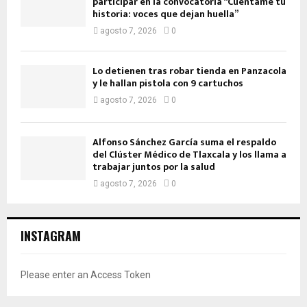
participar en la convocatoria “Cuéntame tu
historia: voces que dejan huella”
agosto 7, 2026
0
Lo detienen tras robar tienda en Panzacola
y le hallan pistola con 9 cartuchos
agosto 7, 2026
0
Alfonso Sánchez García suma el respaldo
del Clúster Médico de Tlaxcala y los llama a
trabajar juntos por la salud
agosto 7, 2026
0
INSTAGRAM
Please enter an Access Token