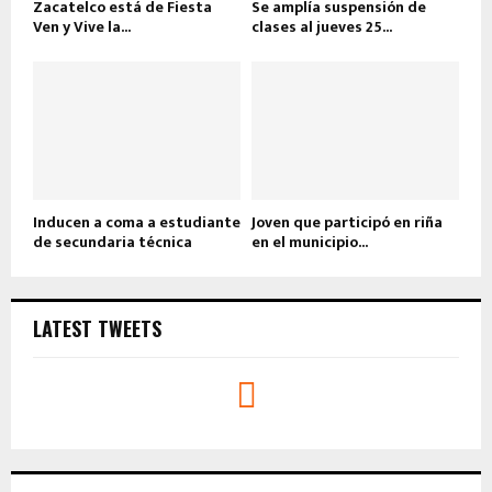
Zacatelco está de Fiesta
Se amplía suspensión de
Ven y Vive la...
clases al jueves 25...
Inducen a coma a estudiante
Joven que participó en riña
de secundaria técnica
en el municipio...
LATEST TWEETS