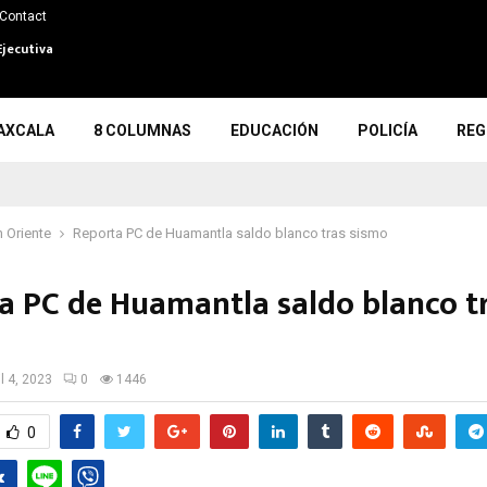
Contact
Ejecutiva
AXCALA
8 COLUMNAS
EDUCACIÓN
POLICÍA
REG
 Oriente
Reporta PC de Huamantla saldo blanco tras sismo
a PC de Huamantla saldo blanco t
il 4, 2023
0
1446
0