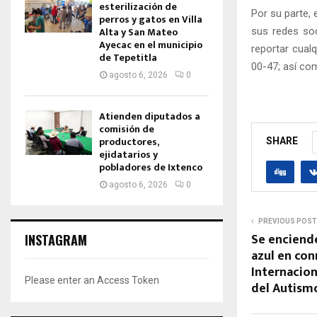
esterilización de
Por su parte, 
perros y gatos en Villa
Alta y San Mateo
sus redes soc
Ayecac en el municipio
reportar cual
de Tepetitla
00-47; así com
agosto 6, 2026
0
Atienden diputados a
comisión de
productores,
SHARE
ejidatarios y
pobladores de Ixtenco
agosto 6, 2026
0
PREVIOUS POST
Se enciend
INSTAGRAM
azul en co
Internacion
Please enter an Access Token
del Autism