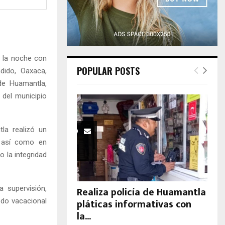
H
r la noche con
POPULAR POSTS
dido, Oaxaca,
 de Huamantla,
 del municipio
la realizó un
, así como en
 la integridad
 supervisión,
Realiza policía de Huamantla
pláticas informativas con
odo vacacional
la...