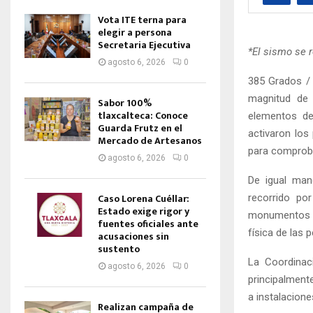
Vota ITE terna para
elegir a persona
Secretaria Ejecutiva
*El sismo se 
agosto 6, 2026
0
385 Grados / 
magnitud de 
Sabor 100%
tlaxcalteca: Conoce
elementos de 
Guarda Frutz en el
activaron los
Mercado de Artesanos
para comproba
agosto 6, 2026
0
De igual man
Caso Lorena Cuéllar:
recorrido po
Estado exige rigor y
monumentos hi
fuentes oficiales ante
física de las 
acusaciones sin
sustento
La Coordinac
agosto 6, 2026
0
principalment
a instalacione
Realizan campaña de