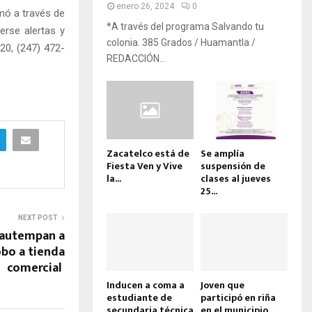
enero 26, 2024
0
rmó a través de
*A través del programa Salvando tu
erse alertas y
colonia. 385 Grados / Huamantla /
20, (247) 472-
REDACCIÓN...
Zacatelco está de
Se amplía
Fiesta Ven y Vive
suspensión de
la...
clases al jueves
25...
NEXT POST
iautempan a
bo a tienda
comercial
Inducen a coma a
Joven que
estudiante de
participó en riña
secundaria técnica
en el municipio...