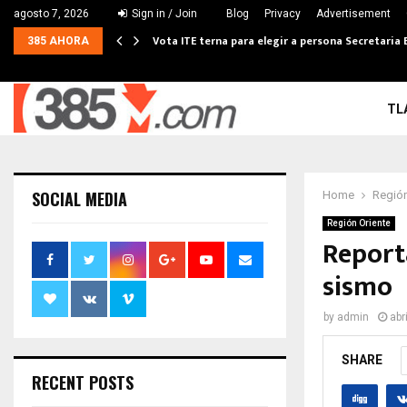
agosto 7, 2026
Sign in / Join
Blog
Privacy
Advertisement
Vota ITE terna para elegir a persona Secretaria 
385 AHORA
TL
SOCIAL MEDIA
Home
Región
Región Oriente
Report
sismo
by
admin
abr
SHARE
RECENT POSTS