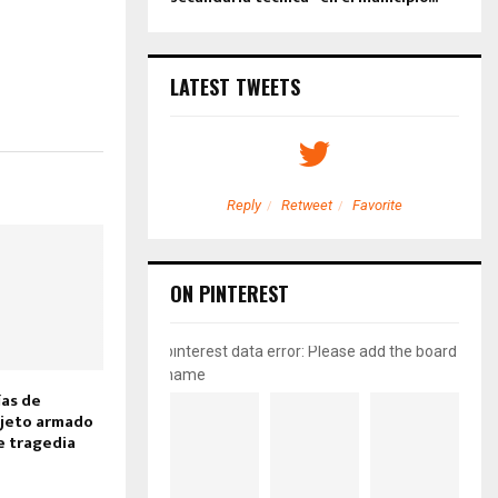
LATEST TWEETS
etweet
Favorite
Reply
Retweet
Favorite
ON PINTEREST
pinterest data error: Please add the board
name
ías de
ujeto armado
e tragedia