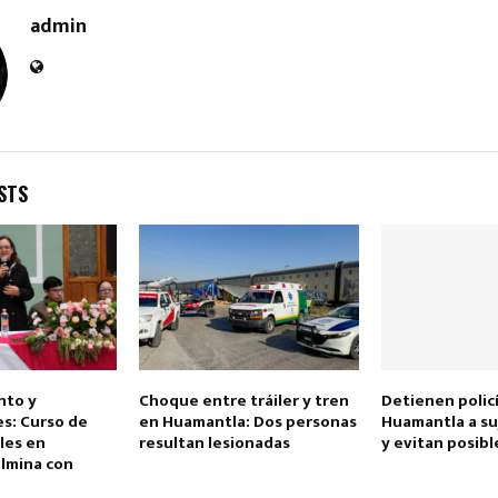
admin
STS
Reply
Retweet
Favorite
Reply
R
nto y
Choque entre tráiler y tren
Detienen polic
s: Curso de
en Huamantla: Dos personas
Huamantla a s
ales en
resultan lesionadas
y evitan posibl
lmina con