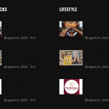
ICKS
LIFESTYLE
Vota ITE terna para elegir a
Vota ITE terna 
persona Secretaria
persona Secret
Ejecutiva
Ejecutiva
agosto 6, 2026
0
agosto 6, 2026
Sabor 100% tlaxcalteca:
Sabor 100% tla
Conoce Guarda Frutz en el
Conoce Guarda 
Mercado de Artesanos
Mercado de Ar
agosto 6, 2026
0
agosto 6, 2026
Caso Lorena Cuéllar: Estado
Caso Lorena Cu
exige rigor y fuentes
exige rigor y f
oficiales ante acusaciones
oficiales ante 
sin sustento
sin sustento
agosto 6, 2026
0
agosto 6, 2026