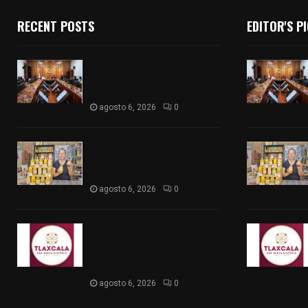
RECENT POSTS
EDITOR'S P
Vota ITE terna para elegir a
persona Secretaria
Ejecutiva
agosto 6, 2026
0
Sabor 100% tlaxcalteca:
Conoce Guarda Frutz en el
Mercado de Artesanos
agosto 6, 2026
0
Caso Lorena Cuéllar: Estado
exige rigor y fuentes
oficiales ante acusaciones
sin sustento
agosto 6, 2026
0