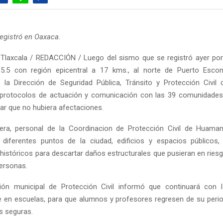
registró en Oaxaca.
Tlaxcala / REDACCIÓN / Luego del sismo que se registró ayer po
5.5 con región epicentral a 17 kms., al norte de Puerto Escon
la Dirección de Seguridad Pública, Tránsito y Protección Civil
 protocolos de actuación y comunicación con las 39 comunidades
r que no hubiera afectaciones.
era, personal de la Coordinacion de Protección Civil de Huamant
r diferentes puntos de la ciudad, edificios y espacios públicos
stóricos para descartar daños estructurales que pusieran en riesgo
personas.
ión municipal de Protección Civil informó que continuará con la
e en escuelas, para que alumnos y profesores regresen de su peri
s seguras.