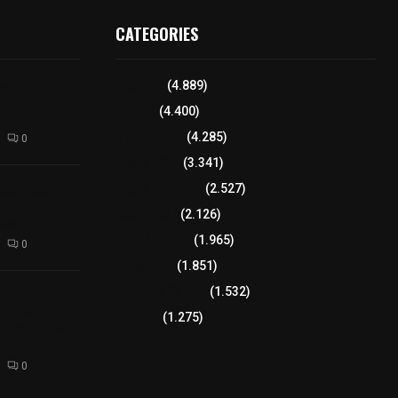
CATEGORIES
para elegir a
Tlaxcala
(4.889)
aria
Policía
(4.400)
8 columnas
(4.285)
0
Región Sur
(3.341)
xcalteca:
Región Oriente
(2.527)
Frutz en el
Educación
(2.126)
tesanos
Lo más leído
(1.965)
0
Congreso
(1.851)
Tlaxcala Capital
(1.532)
éllar: Estado
uentes
Política
(1.275)
acusaciones
0