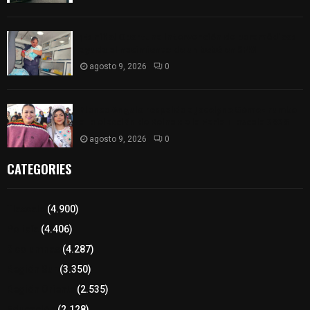
¡Es niño! Oportuna intervención de paramédicos
ayuda al nacimiento de un bebé en SPM
agosto 9, 2026
0
Blanca Angulo respalda a Jocelyne Gómez rumbo
a la elección de Reina de la Feria Tlaxcala 2026
agosto 9, 2026
0
CATEGORIES
Tlaxcala
(4.900)
Policía
(4.406)
8 columnas
(4.287)
Región Sur
(3.350)
Región Oriente
(2.535)
Educación
(2.128)