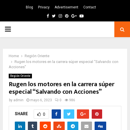
Blog
Privacy
Advertisement
Contact
Facebook
Twitter
Instagram
Pinterest
Google
Youtube
PRIMARY
MENU
Home
Región Oriente
Rugen los motores en la carrera súper especial “Salvando con
Acciones”
Región Oriente
Rugen los motores en la carrera súper
especial “Salvando con Acciones”
by
admin
mayo 6, 2023
0
986
SHARE
0