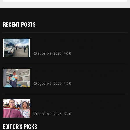
RECENT POSTS
Frustran policías de SPM robo de camioneta en
comunidad de Tlaltepango; hay un detenido
agosto 9, 2026
0
¡Es niño! Oportuna intervención de paramédicos
ayuda al nacimiento de un bebé en SPM
agosto 9, 2026
0
Blanca Angulo respalda a Jocelyne Gómez rumbo
a la elección de Reina de la Feria Tlaxcala 2026
agosto 9, 2026
0
EDITOR'S PICKS