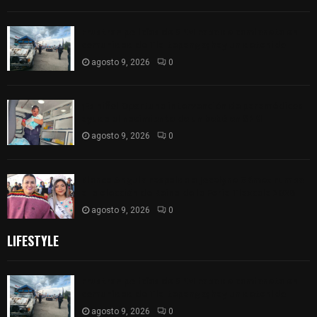
Frustran policías de SPM robo de camioneta en
comunidad de Tlaltepango; hay un detenido
agosto 9, 2026
0
¡Es niño! Oportuna intervención de paramédicos
ayuda al nacimiento de un bebé en SPM
agosto 9, 2026
0
Blanca Angulo respalda a Jocelyne Gómez rumbo
a la elección de Reina de la Feria Tlaxcala 2026
agosto 9, 2026
0
LIFESTYLE
Frustran policías de SPM robo de camioneta en
comunidad de Tlaltepango; hay un detenido
agosto 9, 2026
0