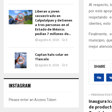
Al respecto, 
Liberan a joven
por este apoyo
secuestrado en
respetando e
Calpulalpan y detienen
clientes, esto
a tres personas en el
Estado de México;
pedían 7 millones de...
Finalmente, 
municipio, qu
agosto 8, 2026
0
mejor atenció
Captan halo solar en
Tlaxcala
agosto 8, 2026
0
SHARE
INSTAGRAM
PREVIOUS POST
Inaugura Ic
Please enter an Access Token
de product