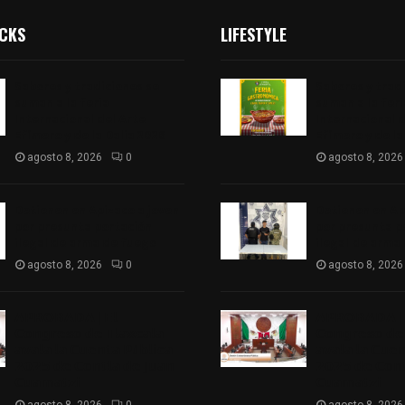
ICKS
LIFESTYLE
Sabores y tradiciones se
Sabores y trad
suman a la feria
suman a la feri
Internacional del Arte
Internacional d
Efímero y de la Dalia 2026
Efímero y de la
agosto 8, 2026
0
agosto 8, 2026
Detienen en Apizaco a joven
Detienen en Ap
por presunta portación
por presunta p
ilegal de arma de fuego
ilegal de arma
agosto 8, 2026
0
agosto 8, 2026
𝗔𝗣𝗥𝗢𝗕𝗔𝗗𝗔 | 𝗘𝗹
𝗔𝗣𝗥𝗢𝗕𝗔𝗗𝗔 | 
𝗖𝗼𝗻𝗴𝗿𝗲𝘀𝗼 𝗱𝗲 𝗧𝗹𝗮𝘅𝗰𝗮𝗹𝗮
𝗖𝗼𝗻𝗴𝗿𝗲𝘀𝗼 𝗱𝗲 
𝗮𝘃𝗮𝗹𝗮 𝗹𝗮 𝗖𝘂𝗲𝗻𝘁𝗮 𝗣ú𝗯𝗹𝗶𝗰𝗮
𝗮𝘃𝗮𝗹𝗮 𝗹𝗮 𝗖𝘂𝗲
𝟮𝟬𝟮𝟱 𝗱𝗲 𝗖𝗼𝗻𝘁𝗹𝗮 𝗱𝗲 𝗝𝘂𝗮𝗻
𝟮𝟬𝟮𝟱 𝗱𝗲 𝗖𝗼𝗻𝘁
𝗖𝘂𝗮𝗺𝗮𝘁𝘇𝗶
𝗖𝘂𝗮𝗺𝗮𝘁𝘇𝗶
agosto 8, 2026
0
agosto 8, 2026