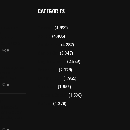
CATEGORIES
iciones se
Tlaxcala
(4.899)
a
Policía
(4.406)
el Arte
 Dalia 2026
8 columnas
(4.287)
0
Región Sur
(3.347)
Región Oriente
(2.529)
izaco a joven
Educación
(2.128)
ortación
 de fuego
Lo más leído
(1.965)
0
Congreso
(1.852)
Tlaxcala Capital
(1.536)
𝗘𝗹
Política
(1.278)
𝗧𝗹𝗮𝘅𝗰𝗮𝗹𝗮
𝘁𝗮 𝗣ú𝗯𝗹𝗶𝗰𝗮
𝗹𝗮 𝗱𝗲 𝗝𝘂𝗮𝗻
0