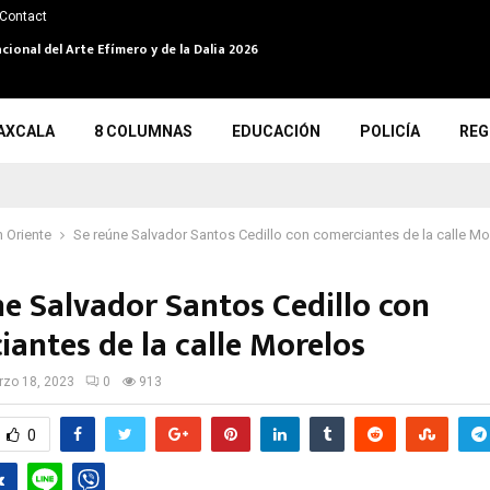
Contact
cional del Arte Efímero y de la Dalia 2026
AXCALA
8 COLUMNAS
EDUCACIÓN
POLICÍA
REG
 Oriente
Se reúne Salvador Santos Cedillo con comerciantes de la calle M
ne Salvador Santos Cedillo con
iantes de la calle Morelos
zo 18, 2023
0
913
0