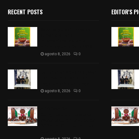
RECENT POSTS
EDITOR'S P
Sabores y tradiciones se
suman a la feria
Internacional del Arte
Efímero y de la Dalia 2026
agosto 8, 2026
0
Detienen en Apizaco a joven
por presunta portación
ilegal de arma de fuego
agosto 8, 2026
0
𝗔𝗣𝗥𝗢𝗕𝗔𝗗𝗔 | 𝗘𝗹
𝗖𝗼𝗻𝗴𝗿𝗲𝘀𝗼 𝗱𝗲 𝗧𝗹𝗮𝘅𝗰𝗮𝗹𝗮
𝗮𝘃𝗮𝗹𝗮 𝗹𝗮 𝗖𝘂𝗲𝗻𝘁𝗮 𝗣ú𝗯𝗹𝗶𝗰𝗮
𝟮𝟬𝟮𝟱 𝗱𝗲 𝗖𝗼𝗻𝘁𝗹𝗮 𝗱𝗲 𝗝𝘂𝗮𝗻
𝗖𝘂𝗮𝗺𝗮𝘁𝘇𝗶
agosto 8, 2026
0