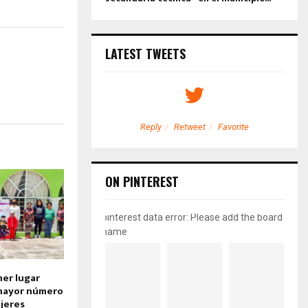
LATEST TWEETS
etweet
Favorite
Reply
Retweet
Favorite
ON PINTEREST
pinterest data error: Please add the board
name
er lugar
 mayor número
jeres