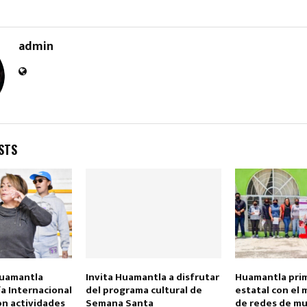
admin
Reply
Retweet
Favorite
Reply
R
STS
Huamantla
Invita Huamantla a disfrutar
Huamantla prim
ía Internacional
del programa cultural de
estatal con el
on actividades
Semana Santa
de redes de mu