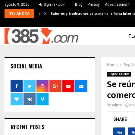
agosto 9, 2026
Sign in / Join
Blog
Privacy
Advertisement
Sabores y tradiciones se suman a la feria Interna
385 AHORA
TL
SOCIAL MEDIA
Home
Región
Región Oriente
Se reú
comerc
by
admin
mar
SHARE
RECENT POSTS