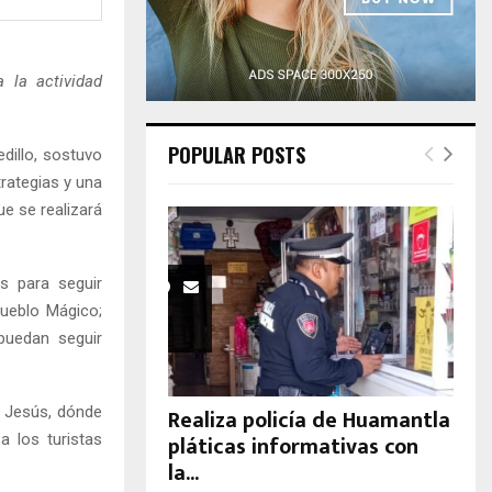
H
 la actividad
POPULAR POSTS
dillo, sostuvo
rategias y una
e se realizará
es para seguir
Pueblo Mágico;
puedan seguir
 Jesús, dónde
Realiza policía de Huamantla
pláticas informativas con
a los turistas
la...