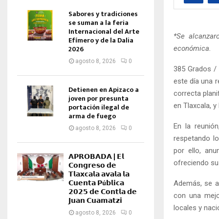
Sabores y tradiciones
se suman a la feria
Internacional del Arte
*Se alcanzar
Efímero y de la Dalia
2026
económica.
agosto 8, 2026
0
385 Grados / 
este día una 
Detienen en Apizaco a
correcta plan
joven por presunta
en Tlaxcala, y
portación ilegal de
arma de fuego
En la reunión
agosto 8, 2026
0
respetando lo
por ello, an
𝗔𝗣𝗥𝗢𝗕𝗔𝗗𝗔 | 𝗘𝗹
ofreciendo su
𝗖𝗼𝗻𝗴𝗿𝗲𝘀𝗼 𝗱𝗲
𝗧𝗹𝗮𝘅𝗰𝗮𝗹𝗮 𝗮𝘃𝗮𝗹𝗮 𝗹𝗮
𝗖𝘂𝗲𝗻𝘁𝗮 𝗣ú𝗯𝗹𝗶𝗰𝗮
Además, se a
𝟮𝟬𝟮𝟱 𝗱𝗲 𝗖𝗼𝗻𝘁𝗹𝗮 𝗱𝗲
con una mejor
𝗝𝘂𝗮𝗻 𝗖𝘂𝗮𝗺𝗮𝘁𝘇𝗶
locales y nac
agosto 8, 2026
0