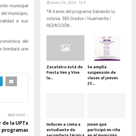
enero 26, 2024
0
ente municipal
*A través del programa Salvando tu
 del municipio,
colonia. 385 Grados / Huamantla /
calidad a sus
REDACCIÓN...
económica del
e brindará una
Zacatelco está de
Se amplía
Fiesta Ven y Vive
suspensión de
la...
clases al jueves
25...
NEXT POST
r de la UPTx
Inducen a coma a
Joven que
 9 programas
estudiante de
participó en riña
secundaria técnica
en el municipio...