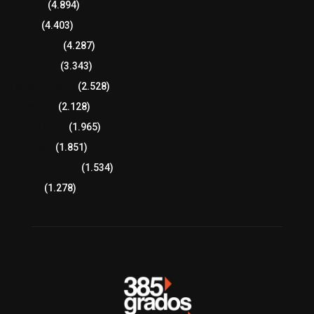
Tlaxcala
(4.894)
Policía
(4.403)
8 columnas
(4.287)
Región Sur
(3.343)
Región Oriente
(2.528)
Educación
(2.128)
Lo más leído
(1.965)
Congreso
(1.851)
Tlaxcala Capital
(1.534)
Política
(1.278)