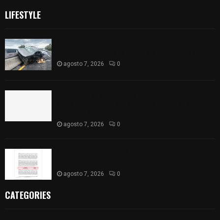
LIFESTYLE
Se accidenta camioneta sobre la carretera
México-Veracruz, a la altura de Hueyotlipan
agosto 7, 2026
0
Retiran de sus funciones a policía de
Chiautempan tras ser exhibido en redes por
presunto soborno
agosto 7, 2026
0
Aprueban la Cuenta Pública 2025 de Santa Ana
Nopalucan
agosto 7, 2026
0
CATEGORIES