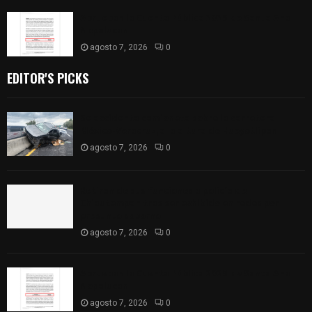
Aprueban la Cuenta Pública 2025 de Santa Ana
Nopalucan
agosto 7, 2026
0
EDITOR'S PICKS
Se accidenta camioneta sobre la carretera
México-Veracruz, a la altura de Hueyotlipan
agosto 7, 2026
0
Retiran de sus funciones a policía de
Chiautempan tras ser exhibido en redes por
presunto soborno
agosto 7, 2026
0
Aprueban la Cuenta Pública 2025 de Santa Ana
Nopalucan
agosto 7, 2026
0