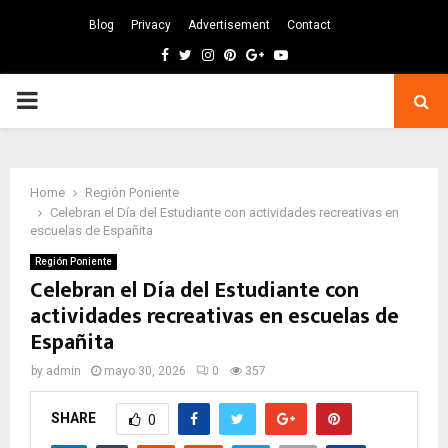
Blog
Privacy
Advertisement
Contact
Facebook
Twitter
Instagram
Pinterest
Google
Youtube
PRIMARY
MENU
Home
Región Poniente
Celebran el Día del Estudiante con actividades recreativas en
escuelas de Españita
Región Poniente
Celebran el Día del Estudiante con
actividades recreativas en escuelas de
Españita
by
admin
mayo 30, 2026
0
357
SHARE
0