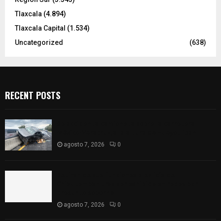
Tlaxcala
(4.894)
Tlaxcala Capital
(1.534)
Uncategorized
(638)
RECENT POSTS
Se accidenta camioneta sobre la carretera
México-Veracruz, a la altura de Hueyotlipan
agosto 7, 2026
0
Retiran de sus funciones a policía de
Chiautempan tras ser exhibido en redes por
presunto soborno
agosto 7, 2026
0