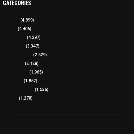
CATEGORIES
Tlaxcala
(4.899)
Policía
(4.406)
8 columnas
(4.287)
Región Sur
(3.347)
Región Oriente
(2.529)
Educación
(2.128)
Lo más leído
(1.965)
Congreso
(1.852)
Tlaxcala Capital
(1.536)
Política
(1.278)