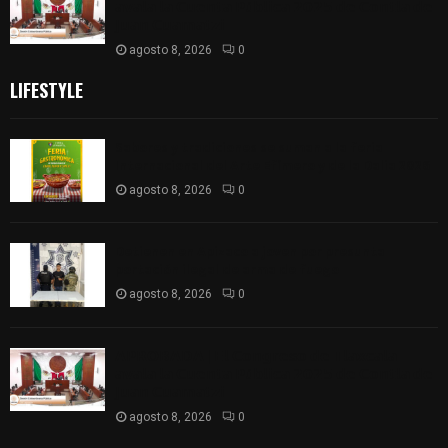
𝗮𝘃𝗮𝗹𝗮 𝗹𝗮 𝗖𝘂𝗲𝗻𝘁𝗮 𝗣ú𝗯𝗹𝗶𝗰𝗮 𝟮𝟬𝟮𝟱 𝗱𝗲 𝗖𝗼𝗻𝘁𝗹𝗮 𝗱𝗲
𝗝𝘂𝗮𝗻 𝗖𝘂𝗮𝗺𝗮𝘁𝘇𝗶
agosto 8, 2026
0
LIFESTYLE
Sabores y tradiciones se suman a la feria
Internacional del Arte Efímero y de la Dalia 2026
agosto 8, 2026
0
Detienen en Apizaco a joven por presunta
portación ilegal de arma de fuego
agosto 8, 2026
0
𝗔𝗣𝗥𝗢𝗕𝗔𝗗𝗔 | 𝗘𝗹 𝗖𝗼𝗻𝗴𝗿𝗲𝘀𝗼 𝗱𝗲 𝗧𝗹𝗮𝘅𝗰𝗮𝗹𝗮
𝗮𝘃𝗮𝗹𝗮 𝗹𝗮 𝗖𝘂𝗲𝗻𝘁𝗮 𝗣ú𝗯𝗹𝗶𝗰𝗮 𝟮𝟬𝟮𝟱 𝗱𝗲 𝗖𝗼𝗻𝘁𝗹𝗮 𝗱𝗲
𝗝𝘂𝗮𝗻 𝗖𝘂𝗮𝗺𝗮𝘁𝘇𝗶
agosto 8, 2026
0