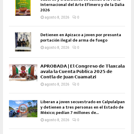
Internacional del Arte Efímero y de la Dalia
2026
agosto 8, 2026
0
Detienen en Apizaco a joven por presunta
portación ilegal de arma de fuego
agosto 8, 2026
0
𝗔𝗣𝗥𝗢𝗕𝗔𝗗𝗔 | 𝗘𝗹 𝗖𝗼𝗻𝗴𝗿𝗲𝘀𝗼 𝗱𝗲 𝗧𝗹𝗮𝘅𝗰𝗮𝗹𝗮
𝗮𝘃𝗮𝗹𝗮 𝗹𝗮 𝗖𝘂𝗲𝗻𝘁𝗮 𝗣ú𝗯𝗹𝗶𝗰𝗮 𝟮𝟬𝟮𝟱 𝗱𝗲
𝗖𝗼𝗻𝘁𝗹𝗮 𝗱𝗲 𝗝𝘂𝗮𝗻 𝗖𝘂𝗮𝗺𝗮𝘁𝘇𝗶
agosto 8, 2026
0
Liberan a joven secuestrado en Calpulalpan
y detienen a tres personas en el Estado de
México; pedían 7 millones de...
agosto 8, 2026
0