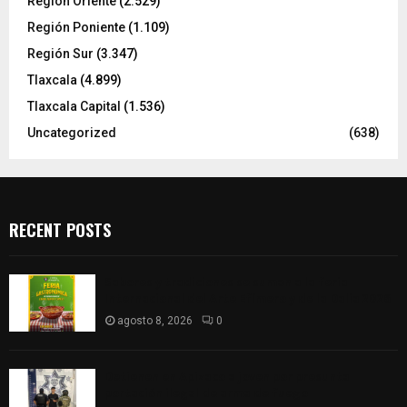
Región Oriente
(2.529)
Región Poniente
(1.109)
Región Sur
(3.347)
Tlaxcala
(4.899)
Tlaxcala Capital
(1.536)
Uncategorized
(638)
RECENT POSTS
Sabores y tradiciones se suman a la feria
Internacional del Arte Efímero y de la Dalia 2026
agosto 8, 2026
0
Detienen en Apizaco a joven por presunta
portación ilegal de arma de fuego