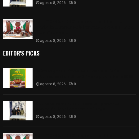
agosto 8, 2026
0
𝗔𝗣𝗥𝗢𝗕𝗔𝗗𝗔 | 𝗘𝗹 𝗖𝗼𝗻𝗴𝗿𝗲𝘀𝗼 𝗱𝗲 𝗧𝗹𝗮𝘅𝗰𝗮𝗹𝗮
𝗮𝘃𝗮𝗹𝗮 𝗹𝗮 𝗖𝘂𝗲𝗻𝘁𝗮 𝗣ú𝗯𝗹𝗶𝗰𝗮 𝟮𝟬𝟮𝟱 𝗱𝗲 𝗖𝗼𝗻𝘁𝗹𝗮 𝗱𝗲
𝗝𝘂𝗮𝗻 𝗖𝘂𝗮𝗺𝗮𝘁𝘇𝗶
agosto 8, 2026
0
EDITOR'S PICKS
Sabores y tradiciones se suman a la feria
Internacional del Arte Efímero y de la Dalia 2026
agosto 8, 2026
0
Detienen en Apizaco a joven por presunta
portación ilegal de arma de fuego
agosto 8, 2026
0
𝗔𝗣𝗥𝗢𝗕𝗔𝗗𝗔 | 𝗘𝗹 𝗖𝗼𝗻𝗴𝗿𝗲𝘀𝗼 𝗱𝗲 𝗧𝗹𝗮𝘅𝗰𝗮𝗹𝗮