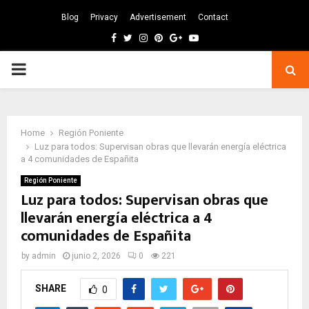
Blog
Privacy
Advertisement
Contact
Facebook
Twitter
Instagram
Pinterest
Google
Youtube
PRIMARY
MENU
Home
Región Poniente
Luz para todos: Supervisan obras que llevarán energía eléctrica
a 4 comunidades de Españita
Región Poniente
Luz para todos: Supervisan obras que
llevarán energía eléctrica a 4
comunidades de Españita
by
admin
junio 2, 2026
0
221
SHARE
0