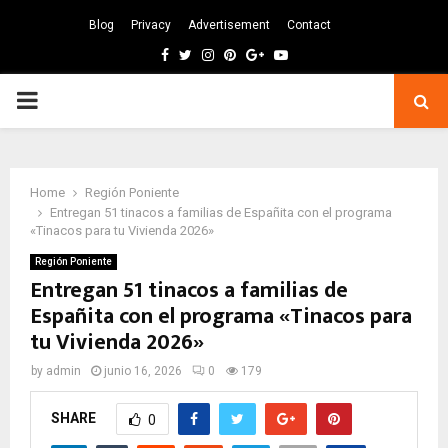
Blog
Privacy
Advertisement
Contact
Facebook
Twitter
Instagram
Pinterest
Google
Youtube
PRIMARY
MENU
Home
Región Poniente
Entregan 51 tinacos a familias de Españita con el programa
«Tinacos para tu Vivienda 2026»
Región Poniente
Entregan 51 tinacos a familias de
Españita con el programa «Tinacos para
tu Vivienda 2026»
by
admin
junio 16, 2026
0
179
SHARE
0