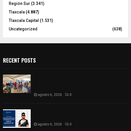
Región Sur
(3.341)
Tlaxcala
(4.887)
Tlaxcala Capital
(1.531)
Uncategorized
(638)
RECENT POSTS
Realizan campaña de esterilización de perros y
gatos en Villa Alta y San Mateo Ayecac en el
municipio de Tepetitla
agosto 6, 2026
0
Persecución en Los Volcanes: Detienen a hombre
con Ford Ranger robada con violencia
agosto 6, 2026
0