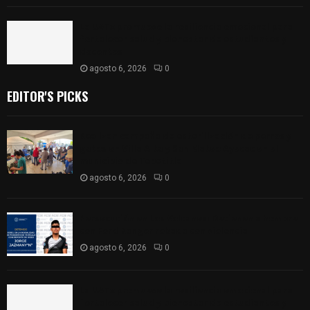
La UATx promueve la resiliencia emocional para
fortalecer salud y bienestar de estudiantes y
docentes
agosto 6, 2026
0
EDITOR'S PICKS
Realizan campaña de esterilización de perros y
gatos en Villa Alta y San Mateo Ayecac en el
municipio de Tepetitla
agosto 6, 2026
0
Persecución en Los Volcanes: Detienen a hombre
con Ford Ranger robada con violencia
agosto 6, 2026
0
La UATx promueve la resiliencia emocional para
fortalecer salud y bienestar de estudiantes y