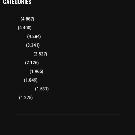
CATEGORIES
Tlaxcala
(4.887)
Policía
(4.400)
8 columnas
(4.284)
Región Sur
(3.341)
Región Oriente
(2.527)
Educación
(2.126)
Lo más leído
(1.965)
Congreso
(1.849)
Tlaxcala Capital
(1.531)
Política
(1.275)