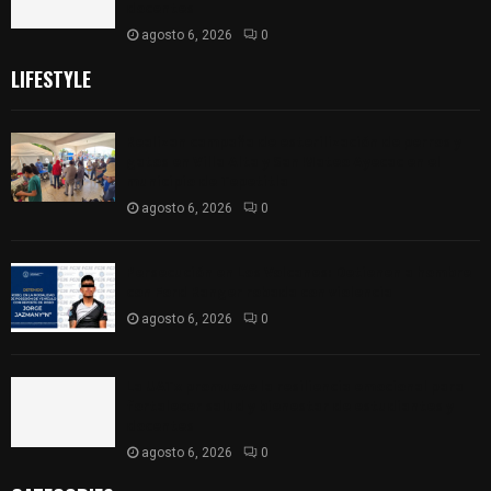
docentes
agosto 6, 2026
0
LIFESTYLE
Realizan campaña de esterilización de perros y
gatos en Villa Alta y San Mateo Ayecac en el
municipio de Tepetitla
agosto 6, 2026
0
Persecución en Los Volcanes: Detienen a hombre
con Ford Ranger robada con violencia
agosto 6, 2026
0
La UATx promueve la resiliencia emocional para
fortalecer salud y bienestar de estudiantes y
docentes
agosto 6, 2026
0