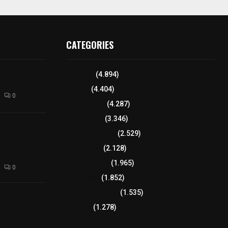
CATEGORIES
l interior de
Tlaxcala
(4.894)
os en Apizaco
Policía
(4.404)
0
8 columnas
(4.287)
Región Sur
(3.346)
camioneta
Región Oriente
(2.529)
tera México-
altura de
Educación
(2.128)
Lo más leído
(1.965)
0
Congreso
(1.852)
Tlaxcala Capital
(1.535)
 funciones a
autempan tras
Política
(1.278)
 redes por
rno