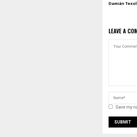
Damián Texo
LEAVE A CO
Save my na