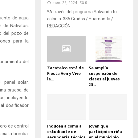
enero 26, 2024
0
*A través del programa Salvando tu
miento de agua
colonia. 385 Grados / Huamantla /
 de Nativitas,
REDACCIÓN...
to del pozo de
iones para la
ionamiento del
Zacatelco está de
Se amplía
Fiesta Ven y Vive
suspensión de
la...
clases al jueves
 panel solar,
25...
una prueba de
cas, incluyendo
al dosificador
Inducen a coma a
Joven que
lero de control
estudiante de
participó en riña
hacia la bomba.
secundaria técnica
en el municipio...