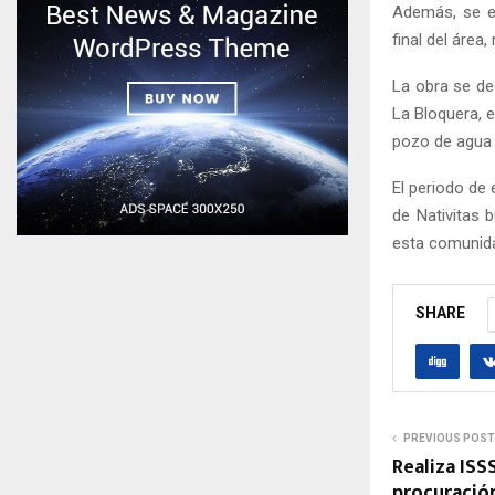
Además, se ef
final del área,
La obra se des
La Bloquera, e
pozo de agua 
El periodo de 
de Nativitas 
esta comunidad
SHARE
PREVIOUS POST
Realiza ISS
procuració