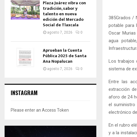
Plaza Juárez vibra con
tradición, sabor y
talento en nueva
385Grados / N
edición del Mercado
Social de Tlaxcala
potable para 
Oscar Murias 
agosto 7, 2026
0
agua potable
Infraestructur
Aprueban la Cuenta
Pública 2025 de Santa
Ana Nopalucan
Los trabajos 
sistema de ext
agosto 7, 2026
0
Entre las ac
extracción d
INSTAGRAM
aforo de 24 ho
el suministro
Please enter an Access Token
electrónico de
En el rubro el
y a la instala