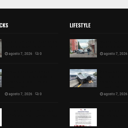
ICKS
LIFESTYLE
Muere hombre al interior de
Muere hombre a
salón de eventos en Apizaco
salón de event
agosto 7, 2026
0
agosto 7, 2026
Se accidenta camioneta
Se accidenta 
sobre la carretera México-
sobre la carre
Veracruz, a la altura de
Veracruz, a la 
Hueyotlipan
Hueyotlipan
agosto 7, 2026
0
agosto 7, 2026
Retiran de sus funciones a
Retiran de sus
policía de Chiautempan tras
policía de Chi
ser exhibido en redes por
ser exhibido en
presunto soborno
presunto sobo