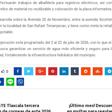
ectuarán trabajos de albañilería para registros eléctricos, así co
 retiro de material no reutilizable y colocación de la placa informativa.
arrolla sobre la Avenida 20 de Noviembre, entre la avenida Xicohtén
n la localidad de San Rafael Tenanyecac, y tiene como meta la rehab
potable.
ejecución está programado del 2 al 22 de julio de 2026, con lo que 
Reply
Retweet
Favorite
Reply
R
busca garantizar un servicio de agua más eficiente y seguro para l
, fortaleciendo la infraestructura hidráulica del municipio.
0
STE Tlaxcala tercera
¡Último mes! Descue
n de corneas de este 2026
en multas para regular