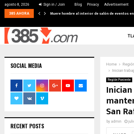
agosto 8, 2026
Sign in / Join
Blog
Privacy
Advertisement
Muere hombre al interior de salón de eventos e
385 AHORA
TL
SOCIAL MEDIA
Home
Región
Inician trab
Región Poniente
Inician
manten
San Ra
by
admin
jul
RECENT POSTS