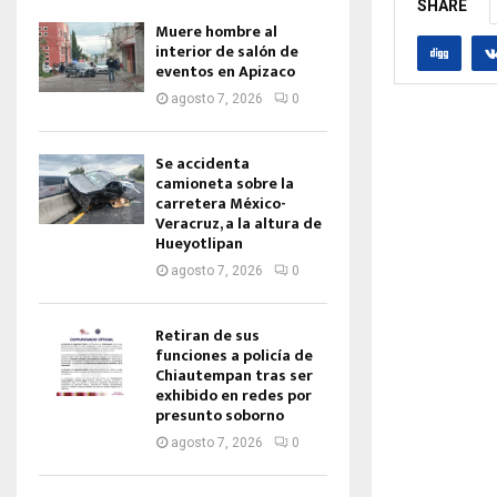
SHARE
Muere hombre al
interior de salón de
eventos en Apizaco
agosto 7, 2026
0
Se accidenta
camioneta sobre la
carretera México-
Veracruz, a la altura de
Hueyotlipan
agosto 7, 2026
0
Retiran de sus
funciones a policía de
Chiautempan tras ser
exhibido en redes por
presunto soborno
agosto 7, 2026
0