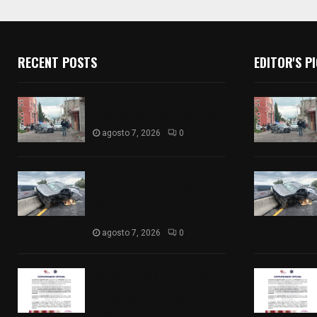
RECENT POSTS
EDITOR'S P
Muere hombre al interior de
salón de eventos en Apizaco
agosto 7, 2026
0
Se accidenta camioneta
sobre la carretera México-
Veracruz, a la altura de
Hueyotlipan
agosto 7, 2026
0
Retiran de sus funciones a
policía de Chiautempan tras
ser exhibido en redes por
presunto soborno