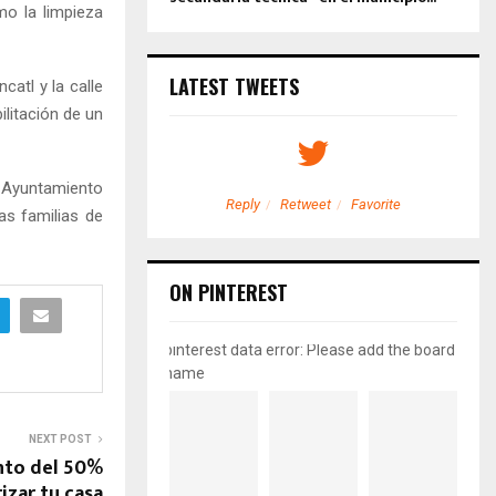
mo la limpieza
LATEST TWEETS
catl y la calle
ilitación de un
el Ayuntamiento
etweet
Favorite
Reply
Retweet
Favorite
as familias de
ON PINTEREST
pinterest data error: Please add the board
name
NEXT POST
nto del 50%
izar tu casa