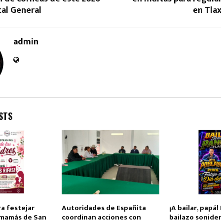
tal General
en Tlax
admin
STS
ra festejar
Autoridades de Españita
¡A bailar, papá
 mamás de San
coordinan acciones con
bailazo sonider