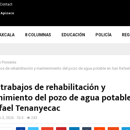
Contact
n Apizaco
AXCALA
8 COLUMNAS
EDUCACIÓN
POLICÍA
REG
 Poniente
ajos de rehabilitación y mantenimiento del pozo de agua potable en San Rafae
 trabajos de rehabilitación y
imiento del pozo de agua potabl
fael Tenanyecac
io 3, 2026
0
243