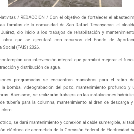
ativitas / REDACCIÓN / Con el objetivo de fortalecer el abasteci
las familias de la comunidad de San Rafael Tenanyecac, el alcalde
Juárez, dio inicio a los trabajos de rehabilitación y mantenimien
, obra que se ejecutará con recursos del Fondo de Aportac
a Social (FAIS) 2026.
contemplan una intervención integral que permitirá mejorar el func
racción y distribución de agua.
ciones programadas se encuentran maniobras para el retiro del
e la bomba, videograbación del pozo, mantenimiento profundo y 
ras. Asimismo, se realizarán trabajos en las instalaciones hidráuli
 de tubería para la columna, mantenimiento al dren de descarga y 
 cloro.
éctrico, se dará mantenimiento y conexión al cable sumergible, al tab
ción eléctrica de acometida de la Comisión Federal de Electricidad 