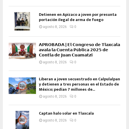
Detienen en Apizaco a joven por presunta
portación ilegal de arma de fuego
agosto 8, 2026
0
𝗔𝗣𝗥𝗢𝗕𝗔𝗗𝗔 | 𝗘𝗹 𝗖𝗼𝗻𝗴𝗿𝗲𝘀𝗼 𝗱𝗲 𝗧𝗹𝗮𝘅𝗰𝗮𝗹𝗮
𝗮𝘃𝗮𝗹𝗮 𝗹𝗮 𝗖𝘂𝗲𝗻𝘁𝗮 𝗣ú𝗯𝗹𝗶𝗰𝗮 𝟮𝟬𝟮𝟱 𝗱𝗲
𝗖𝗼𝗻𝘁𝗹𝗮 𝗱𝗲 𝗝𝘂𝗮𝗻 𝗖𝘂𝗮𝗺𝗮𝘁𝘇𝗶
agosto 8, 2026
0
Liberan a joven secuestrado en Calpulalpan
y detienen a tres personas en el Estado de
México; pedían 7 millones de...
agosto 8, 2026
0
Captan halo solar en Tlaxcala
agosto 8, 2026
0