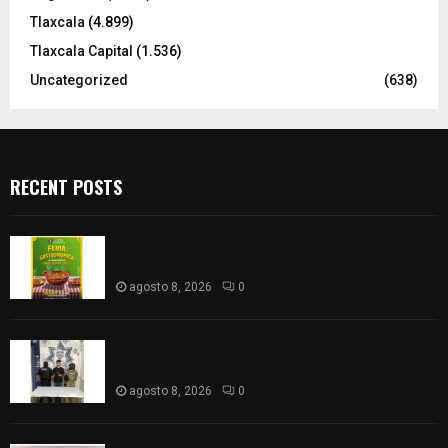
Tlaxcala
(4.899)
Tlaxcala Capital
(1.536)
Uncategorized
(638)
RECENT POSTS
Sabores y tradiciones se suman a la feria
Internacional del Arte Efímero y de la Dalia 2026
agosto 8, 2026
0
Detienen en Apizaco a joven por presunta
portación ilegal de arma de fuego
agosto 8, 2026
0