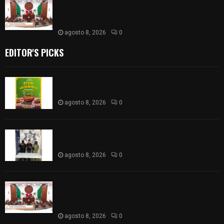
𝗔𝗣𝗥𝗢𝗕𝗔𝗗𝗔 | 𝗘𝗹 𝗖𝗼𝗻𝗴𝗿𝗲𝘀𝗼 𝗱𝗲 𝗧𝗹𝗮𝘅𝗰𝗮𝗹𝗮
𝗮𝘃𝗮𝗹𝗮 𝗹𝗮 𝗖𝘂𝗲𝗻𝘁𝗮 𝗣ú𝗯𝗹𝗶𝗰𝗮 𝟮𝟬𝟮𝟱 𝗱𝗲 𝗖𝗼𝗻𝘁𝗹𝗮 𝗱𝗲
𝗝𝘂𝗮𝗻 𝗖𝘂𝗮𝗺𝗮𝘁𝘇𝗶
agosto 8, 2026
0
EDITOR'S PICKS
Sabores y tradiciones se suman a la feria
Internacional del Arte Efímero y de la Dalia 2026
agosto 8, 2026
0
Detienen en Apizaco a joven por presunta
portación ilegal de arma de fuego
agosto 8, 2026
0
𝗔𝗣𝗥𝗢𝗕𝗔𝗗𝗔 | 𝗘𝗹 𝗖𝗼𝗻𝗴𝗿𝗲𝘀𝗼 𝗱𝗲 𝗧𝗹𝗮𝘅𝗰𝗮𝗹𝗮
𝗮𝘃𝗮𝗹𝗮 𝗹𝗮 𝗖𝘂𝗲𝗻𝘁𝗮 𝗣ú𝗯𝗹𝗶𝗰𝗮 𝟮𝟬𝟮𝟱 𝗱𝗲 𝗖𝗼𝗻𝘁𝗹𝗮 𝗱𝗲
𝗝𝘂𝗮𝗻 𝗖𝘂𝗮𝗺𝗮𝘁𝘇𝗶
agosto 8, 2026
0