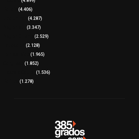
Tlaxcala
(4.899)
Policía
(4.406)
8 columnas
(4.287)
Región Sur
(3.347)
Región Oriente
(2.529)
Educación
(2.128)
Lo más leído
(1.965)
Congreso
(1.852)
Tlaxcala Capital
(1.536)
Política
(1.278)