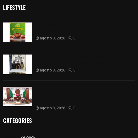
LIFESTYLE
Sabores y tradiciones se suman a la feria
Internacional del Arte Efímero y de la Dalia 2026
agosto 8, 2026
0
Detienen en Apizaco a joven por presunta
portación ilegal de arma de fuego
agosto 8, 2026
0
𝗔𝗣𝗥𝗢𝗕𝗔𝗗𝗔 | 𝗘𝗹 𝗖𝗼𝗻𝗴𝗿𝗲𝘀𝗼 𝗱𝗲 𝗧𝗹𝗮𝘅𝗰𝗮𝗹𝗮
𝗮𝘃𝗮𝗹𝗮 𝗹𝗮 𝗖𝘂𝗲𝗻𝘁𝗮 𝗣ú𝗯𝗹𝗶𝗰𝗮 𝟮𝟬𝟮𝟱 𝗱𝗲 𝗖𝗼𝗻𝘁𝗹𝗮 𝗱𝗲
𝗝𝘂𝗮𝗻 𝗖𝘂𝗮𝗺𝗮𝘁𝘇𝗶
agosto 8, 2026
0
CATEGORIES