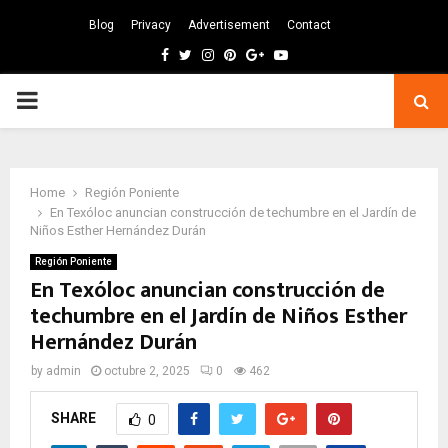
Blog
Privacy
Advertisement
Contact
Facebook
Twitter
Instagram
Pinterest
Google
Youtube
PRIMARY
MENU
Home
Región Poniente
En Texóloc anuncian construcción de techumbre en el Jardín de
Niños Esther Hernández Durán
Región Poniente
En Texóloc anuncian construcción de
techumbre en el Jardín de Niños Esther
Hernández Durán
by
admin
octubre 2, 2025
0
462
SHARE
0