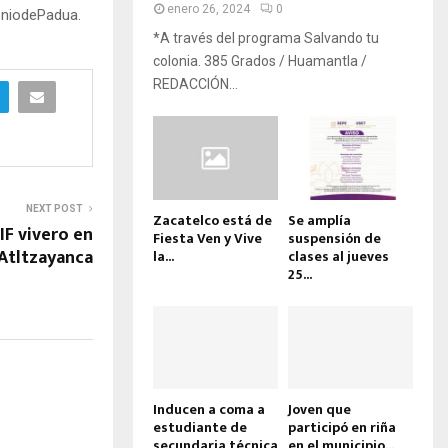
enero 26, 2024
0
oniodePadua.
*A través del programa Salvando tu
colonia. 385 Grados / Huamantla /
REDACCIÓN...
NEXT POST
Zacatelco está de
Se amplía
IF vivero en
Fiesta Ven y Vive
suspensión de
Atltzayanca
la...
clases al jueves
25...
Inducen a coma a
Joven que
estudiante de
participó en riña
secundaria técnica
en el municipio...