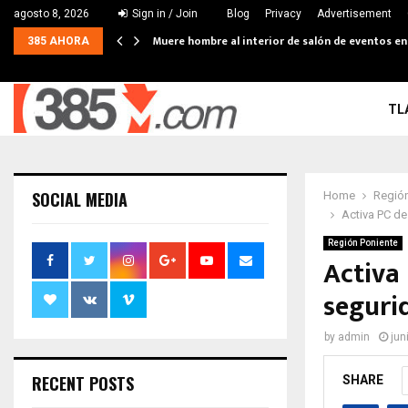
agosto 8, 2026
Sign in / Join
Blog
Privacy
Advertisement
Muere hombre al interior de salón de eventos e
385 AHORA
TL
SOCIAL MEDIA
Home
Región
Activa PC de
Región Poniente
Activa
seguri
by
admin
jun
RECENT POSTS
SHARE