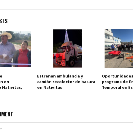
STS
Reply
Retweet
Favorite
Reply
R
de
Estrenan ambulancia y
Oportunidades
n en
camión recolector de basura
programa de E
 Nativitas,
en Nativitas
Temporal en Es
MMENT