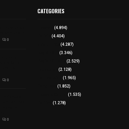
CATEGORIES
l interior de
Tlaxcala
(4.894)
os en Apizaco
Policía
(4.404)
0
8 columnas
(4.287)
Región Sur
(3.346)
camioneta
Región Oriente
(2.529)
tera México-
altura de
Educación
(2.128)
Lo más leído
(1.965)
0
Congreso
(1.852)
Tlaxcala Capital
(1.535)
 funciones a
autempan tras
Política
(1.278)
 redes por
rno
0