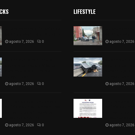
ICKS
LIFESTYLE
Muere hombre al interior de
Muere hombre a
salón de eventos en Apizaco
salón de event
agosto 7, 2026
0
agosto 7, 2026
Se accidenta camioneta
Se accidenta 
sobre la carretera México-
sobre la carre
Veracruz, a la altura de
Veracruz, a la 
Hueyotlipan
Hueyotlipan
agosto 7, 2026
0
agosto 7, 2026
Retiran de sus funciones a
Retiran de sus
policía de Chiautempan tras
policía de Chi
ser exhibido en redes por
ser exhibido en
presunto soborno
presunto sobo
agosto 7, 2026
0
agosto 7, 2026