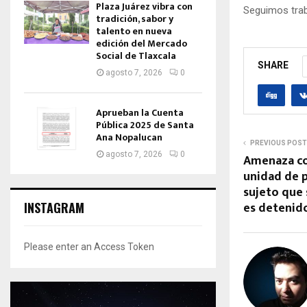
Plaza Juárez vibra con
Seguimos trab
tradición, sabor y
talento en nueva
edición del Mercado
Social de Tlaxcala
SHARE
agosto 7, 2026
0
Aprueban la Cuenta
Pública 2025 de Santa
Ana Nopalucan
PREVIOUS POST
agosto 7, 2026
0
Amenaza co
unidad de p
sujeto que 
es deteni
INSTAGRAM
Please enter an Access Token