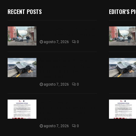
RECENT POSTS
EDITOR'S P
Muere hombre al interior de
salón de eventos en Apizaco
agosto 7, 2026
0
Se accidenta camioneta
sobre la carretera México-
Veracruz, a la altura de
Hueyotlipan
agosto 7, 2026
0
Retiran de sus funciones a
policía de Chiautempan tras
ser exhibido en redes por
presunto soborno
agosto 7, 2026
0