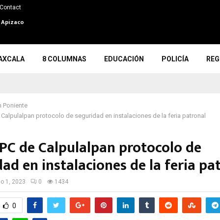
Contact
n Apizaco
AXCALA
8 COLUMNAS
EDUCACIÓN
POLICÍA
REG
 Poniente
 Calpulalpan protocolo de seguridad en instalaciones de la feria patronal
 PC de Calpulalpan protocolo de
dad en instalaciones de la feria p
io 1, 2023
0
1434
0