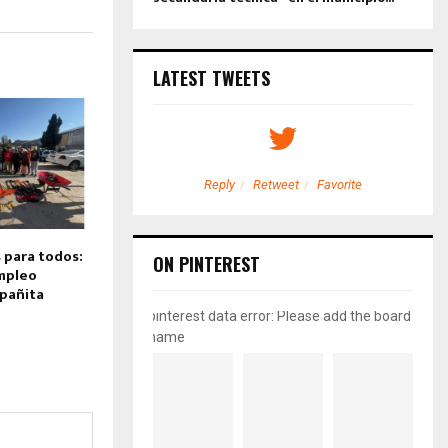
LATEST TWEETS
etweet
Favorite
Reply
Retweet
Favorite
 para todos:
ON PINTEREST
mpleo
pañita
pinterest data error: Please add the board
name