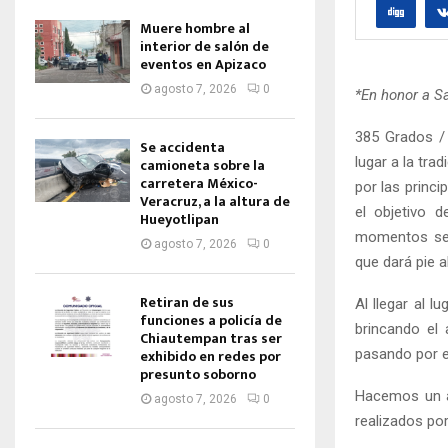
Muere hombre al
interior de salón de
eventos en Apizaco
agosto 7, 2026
0
*En honor a S
385 Grados / 
Se accidenta
lugar a la tra
camioneta sobre la
carretera México-
por las princi
Veracruz, a la altura de
el objetivo 
Hueyotlipan
momentos se 
agosto 7, 2026
0
que dará pie a
Retiran de sus
Al llegar al 
funciones a policía de
brincando el 
Chiautempan tras ser
pasando por e
exhibido en redes por
presunto soborno
Hacemos un a
agosto 7, 2026
0
realizados por