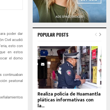
H
para poder dar
POPULAR POSTS
ón Civil acudió
Feria, esto con
 que en estos
locar el domo
as continuaban
ación peatonal
Realiza policía de Huamantla
señalamientos
pláticas informativas con
la...