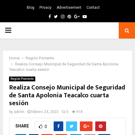
Blog
Privacy
Advertisement
Contact
Facebook
Twitter
Instagram
Pinterest
Google
Youtube
PRIMARY
MENU
Home
Región Poniente
Realiza Consejo Municipal de Seguridad de Santa Apolonia
Teacalco cuarta sesión
Región Poniente
Realiza Consejo Municipal de Seguridad
de Santa Apolonia Teacalco cuarta
sesión
by
admin
febrero 24, 2023
0
918
SHARE
0