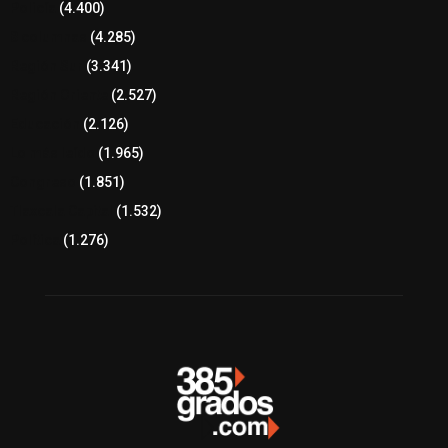
Policía
(4.400)
8 columnas
(4.285)
Región Sur
(3.341)
Región Oriente
(2.527)
Educación
(2.126)
Lo más leído
(1.965)
Congreso
(1.851)
Tlaxcala Capital
(1.532)
Política
(1.276)