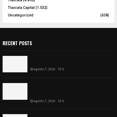
Tlaxcala
(4.890)
Tlaxcala Capital
(1.532)
Uncategorized
(638)
RECENT POSTS
Joven pierde la vida tras salirse de la carretera y
chocar contra un árbol en Atlangatepec
agosto 7, 2026
0
PAN propone eliminar el ISR al aguinaldo y a
salarios menores de 12 mil pesos para fortalecer
la economía familiar
agosto 7, 2026
0
Vota ITE terna para elegir a persona Secretaria