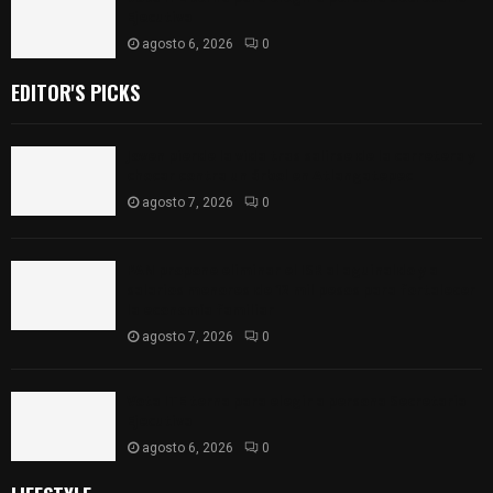
Ejecutiva
agosto 6, 2026
0
EDITOR'S PICKS
Joven pierde la vida tras salirse de la carretera y
chocar contra un árbol en Atlangatepec
agosto 7, 2026
0
PAN propone eliminar el ISR al aguinaldo y a
salarios menores de 12 mil pesos para fortalecer
la economía familiar
agosto 7, 2026
0
Vota ITE terna para elegir a persona Secretaria
Ejecutiva
agosto 6, 2026
0