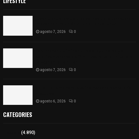
LIFESTYLE
Joven pierde la vida tras salirse de la carretera y
chocar contra un árbol en Atlangatepec
agosto 7, 2026
0
PAN propone eliminar el ISR al aguinaldo y a
salarios menores de 12 mil pesos para fortalecer
la economía familiar
agosto 7, 2026
0
Vota ITE terna para elegir a persona Secretaria
Ejecutiva
agosto 6, 2026
0
CATEGORIES
Tlaxcala
(4.890)