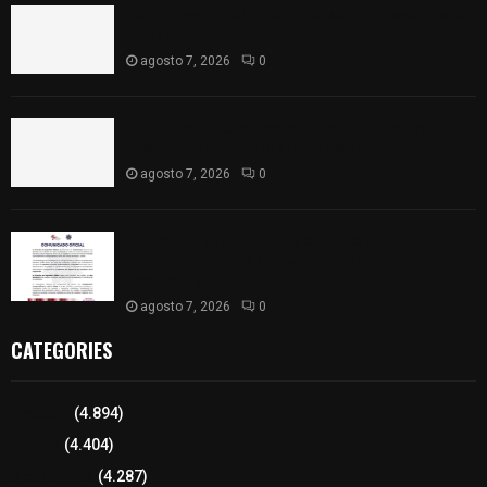
Muere hombre al interior de salón de eventos en
Apizaco
agosto 7, 2026
0
Se accidenta camioneta sobre la carretera
México-Veracruz, a la altura de Hueyotlipan
agosto 7, 2026
0
Retiran de sus funciones a policía de
Chiautempan tras ser exhibido en redes por
presunto soborno
agosto 7, 2026
0
CATEGORIES
Tlaxcala
(4.894)
Policía
(4.404)
8 columnas
(4.287)