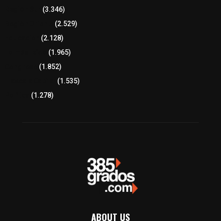
Región Sur
(3.346)
Región Oriente
(2.529)
Educación
(2.128)
Lo más leído
(1.965)
Congreso
(1.852)
Tlaxcala Capital
(1.535)
Política
(1.278)
ABOUT US