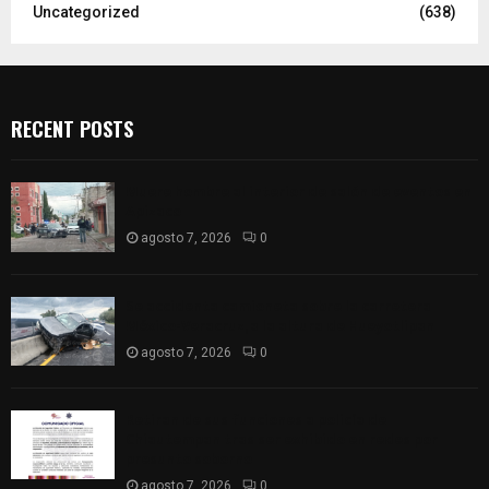
Uncategorized
(638)
RECENT POSTS
Muere hombre al interior de salón de eventos en
Apizaco
agosto 7, 2026
0
Se accidenta camioneta sobre la carretera
México-Veracruz, a la altura de Hueyotlipan
agosto 7, 2026
0
Retiran de sus funciones a policía de
Chiautempan tras ser exhibido en redes por
presunto soborno
agosto 7, 2026
0