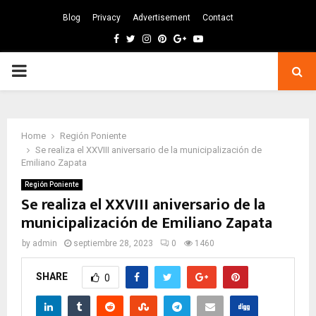
Blog
Privacy
Advertisement
Contact
Facebook
Twitter
Instagram
Pinterest
Google
Youtube
PRIMARY
MENU
Home
Región Poniente
Se realiza el XXVIII aniversario de la municipalización de
Emiliano Zapata
Región Poniente
Se realiza el XXVIII aniversario de la
municipalización de Emiliano Zapata
by
admin
septiembre 28, 2023
0
1460
SHARE
0