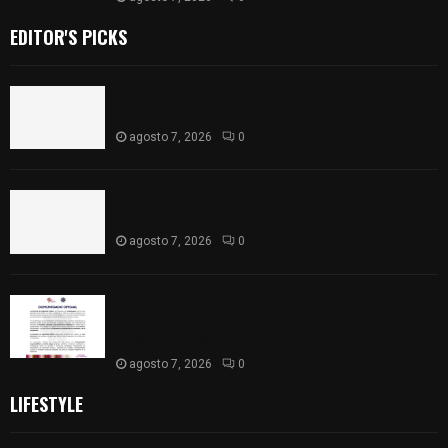
EDITOR'S PICKS
Muere hombre al interior de salón de eventos en
Apizaco
agosto 7, 2026
0
Se accidenta camioneta sobre la carretera
México-Veracruz, a la altura de Hueyotlipan
agosto 7, 2026
0
Retiran de sus funciones a policía de
Chiautempan tras ser exhibido en redes por
presunto soborno
agosto 7, 2026
0
LIFESTYLE