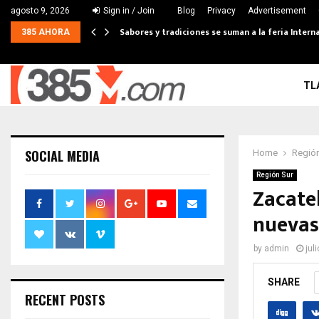
agosto 9, 2026
Sign in / Join
Blog
Privacy
Advertisement
Sabores y tradiciones se suman a la feria Interna
385 AHORA
TL
SOCIAL MEDIA
Home
Región
Región Sur
Zacate
nuevas
by
admin
jul
SHARE
RECENT POSTS