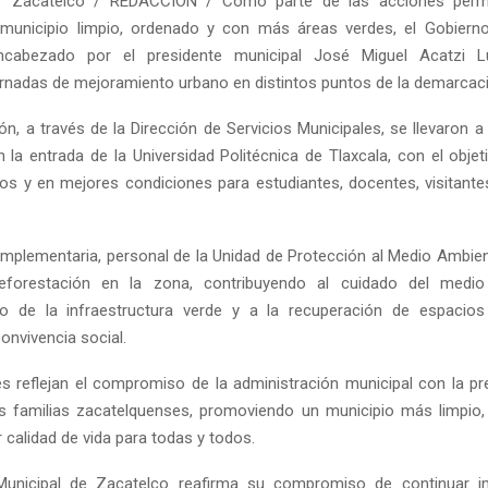
/ Zacatelco / REDACCIÓN / Como parte de las acciones perm
municipio limpio, ordenado y con más áreas verdes, el Gobierno
ncabezado por el presidente municipal José Miguel Acatzi L
rnadas de mejoramiento urbano en distintos puntos de la demarcac
ón, a través de la Dirección de Servicios Municipales, se llevaron a
n la entrada de la Universidad Politécnica de Tlaxcala, con el objet
os y en mejores condiciones para estudiantes, docentes, visitante
plementaria, personal de la Unidad de Protección al Medio Ambien
eforestación en la zona, contribuyendo al cuidado del medio
nto de la infraestructura verde y a la recuperación de espacios
onvivencia social.
s reflejan el compromiso de la administración municipal con la pr
s familias zacatelquenses, promoviendo un municipio más limpio,
 calidad de vida para todas y todos.
Municipal de Zacatelco reafirma su compromiso de continuar 