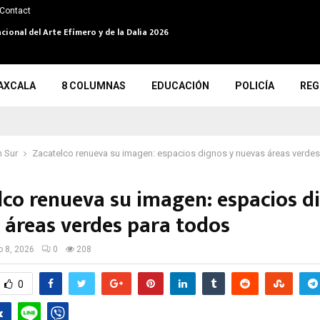
Contact
cional del Arte Efímero y de la Dalia 2026
AXCALA
8 COLUMNAS
EDUCACIÓN
POLICÍA
REG
 Sur
Zacatelco renueva su imagen: espacios dignos y nuevas áreas verdes
lco renueva su imagen: espacios d
 áreas verdes para todos
io 8, 2026
0
208
0