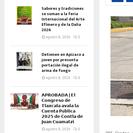
Sabores y tradiciones
se suman a la feria
Internacional del Arte
Efímero y de la Dalia
2026
agosto 8, 2026
0
Detienen en Apizaco a
joven por presunta
portación ilegal de
arma de fuego
agosto 8, 2026
0
𝗔𝗣𝗥𝗢𝗕𝗔𝗗𝗔 | 𝗘𝗹
𝗖𝗼𝗻𝗴𝗿𝗲𝘀𝗼 𝗱𝗲
𝗧𝗹𝗮𝘅𝗰𝗮𝗹𝗮 𝗮𝘃𝗮𝗹𝗮 𝗹𝗮
𝗖𝘂𝗲𝗻𝘁𝗮 𝗣ú𝗯𝗹𝗶𝗰𝗮
𝟮𝟬𝟮𝟱 𝗱𝗲 𝗖𝗼𝗻𝘁𝗹𝗮 𝗱𝗲
𝗝𝘂𝗮𝗻 𝗖𝘂𝗮𝗺𝗮𝘁𝘇𝗶
agosto 8, 2026
0