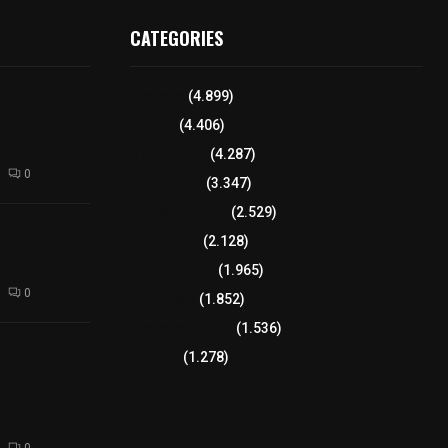
CATEGORIES
iciones se
Tlaxcala
(4.899)
a
Policía
(4.406)
el Arte
 Dalia 2026
8 columnas
(4.287)
0
Región Sur
(3.347)
Región Oriente
(2.529)
izaco a joven
Educación
(2.128)
ortación
 de fuego
Lo más leído
(1.965)
0
Congreso
(1.852)
Tlaxcala Capital
(1.536)
𝗘𝗹
Política
(1.278)
𝗧𝗹𝗮𝘅𝗰𝗮𝗹𝗮
𝘁𝗮 𝗣ú𝗯𝗹𝗶𝗰𝗮
𝗹𝗮 𝗱𝗲 𝗝𝘂𝗮𝗻
0