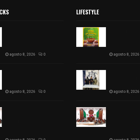
ICKS
LIFESTYLE
Sabores y tradiciones se
Sabores y trad
suman a la feria
suman a la feri
Internacional del Arte
Internacional d
Efímero y de la Dalia 2026
Efímero y de la
agosto 8, 2026
0
agosto 8, 2026
Detienen en Apizaco a joven
Detienen en Ap
por presunta portación
por presunta p
ilegal de arma de fuego
ilegal de arma
agosto 8, 2026
0
agosto 8, 2026
𝗔𝗣𝗥𝗢𝗕𝗔𝗗𝗔 | 𝗘𝗹
𝗔𝗣𝗥𝗢𝗕𝗔𝗗𝗔 | 
𝗖𝗼𝗻𝗴𝗿𝗲𝘀𝗼 𝗱𝗲 𝗧𝗹𝗮𝘅𝗰𝗮𝗹𝗮
𝗖𝗼𝗻𝗴𝗿𝗲𝘀𝗼 𝗱𝗲 
𝗮𝘃𝗮𝗹𝗮 𝗹𝗮 𝗖𝘂𝗲𝗻𝘁𝗮 𝗣ú𝗯𝗹𝗶𝗰𝗮
𝗮𝘃𝗮𝗹𝗮 𝗹𝗮 𝗖𝘂𝗲
𝟮𝟬𝟮𝟱 𝗱𝗲 𝗖𝗼𝗻𝘁𝗹𝗮 𝗱𝗲 𝗝𝘂𝗮𝗻
𝟮𝟬𝟮𝟱 𝗱𝗲 𝗖𝗼𝗻𝘁
𝗖𝘂𝗮𝗺𝗮𝘁𝘇𝗶
𝗖𝘂𝗮𝗺𝗮𝘁𝘇𝗶
agosto 8, 2026
0
agosto 8, 2026