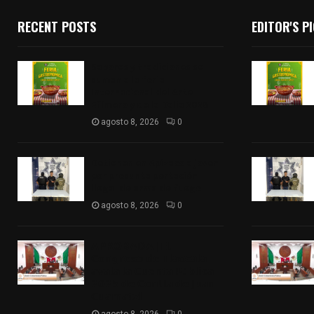
RECENT POSTS
EDITOR'S P
Sabores y tradiciones se
suman a la feria
Internacional del Arte
Efímero y de la Dalia 2026
agosto 8, 2026
0
Detienen en Apizaco a joven
por presunta portación
ilegal de arma de fuego
agosto 8, 2026
0
𝗔𝗣𝗥𝗢𝗕𝗔𝗗𝗔 | 𝗘𝗹
𝗖𝗼𝗻𝗴𝗿𝗲𝘀𝗼 𝗱𝗲 𝗧𝗹𝗮𝘅𝗰𝗮𝗹𝗮
𝗮𝘃𝗮𝗹𝗮 𝗹𝗮 𝗖𝘂𝗲𝗻𝘁𝗮 𝗣ú𝗯𝗹𝗶𝗰𝗮
𝟮𝟬𝟮𝟱 𝗱𝗲 𝗖𝗼𝗻𝘁𝗹𝗮 𝗱𝗲 𝗝𝘂𝗮𝗻
𝗖𝘂𝗮𝗺𝗮𝘁𝘇𝗶
agosto 8, 2026
0