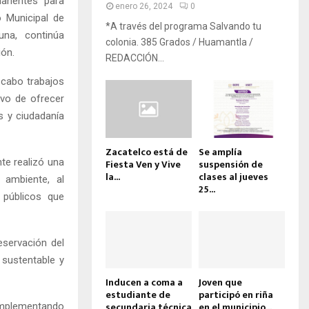
anentes para
enero 26, 2024
0
 Municipal de
*A través del programa Salvando tu
una, continúa
colonia. 385 Grados / Huamantla /
ión.
REDACCIÓN...
 cabo trabajos
ivo de ofrecer
s y ciudadanía
Zacatelco está de
Se amplía
te realizó una
Fiesta Ven y Vive
suspensión de
la...
clases al jueves
 ambiente, al
25...
 públicos que
eservación del
 sustentable y
Inducen a coma a
Joven que
estudiante de
participó en riña
secundaria técnica
en el municipio...
implementando