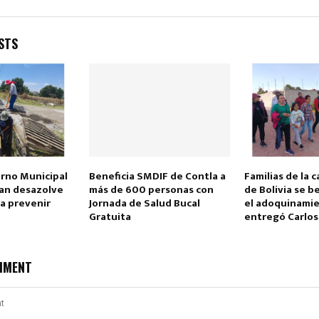
STS
erno Municipal
Beneficia SMDIF de Contla a
Familias de la c
an desazolve
más de 600 personas con
de Bolivia se b
ra prevenir
Jornada de Salud Bucal
el adoquinami
Gratuita
entregó Carlos 
MMENT