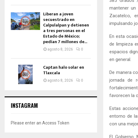
385 Grados 
mantener un 
Liberan a joven
Zacatelco, e
secuestrado en
impulsando jo
Calpulalpan y detienen
a tres personas en el
Estado de México;
En esta ocasi
pedían 7 millones de...
de limpieza e
agosto 8, 2026
0
espacios dign
en general.
Captan halo solar en
Tlaxcala
De manera com
jornada de r
agosto 8, 2026
0
fortalecimie
favorecen la c
INSTAGRAM
Estas accione
entorno de la
Please enter an Access Token
con una mejor
El Gobierno 