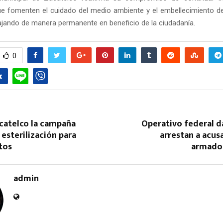
ue fomenten el cuidado del medio ambiente y el embellecimiento d
bajando de manera permanente en beneficio de la ciudadanía.
0
Reply
Retweet
Favorite
Reply
R
acatelco la campaña
Operativo federal d
 esterilización para
arrestan a acus
tos
armado 
admin