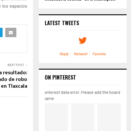
e los espacios
LATEST TWEETS
etweet
Favorite
Reply
Retweet
Favorite
NEXT POST
a resultado:
ON PINTEREST
ado de robo
en Tlaxcala
pinterest data error: Please add the board
name