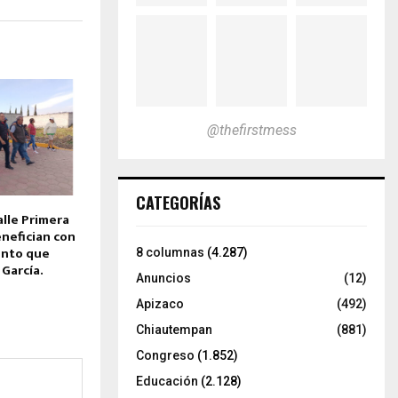
@thefirstmess
CATEGORÍAS
alle Primera
enefician con
ento que
8 columnas
(4.287)
García.
Anuncios
(12)
Apizaco
(492)
Chiautempan
(881)
Congreso
(1.852)
Educación
(2.128)