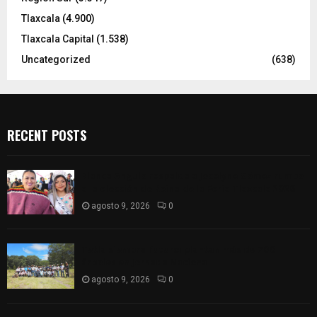
Tlaxcala
(4.900)
Tlaxcala Capital
(1.538)
Uncategorized
(638)
RECENT POSTS
Blanca Angulo respalda a Jocelyne Gómez rumbo
a la elección de Reina de la Feria Tlaxcala 2026
agosto 9, 2026
0
Tetla siembra futuro: plantan más de 700
árboles en Jornada Nacional
agosto 9, 2026
0