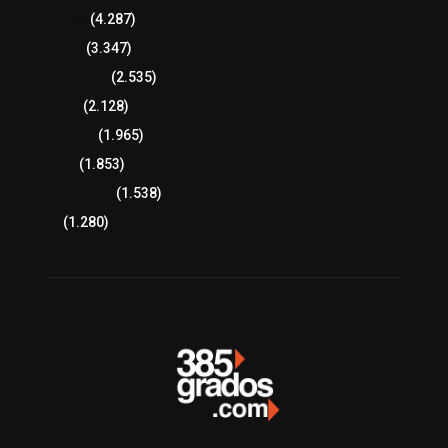
8 columnas
(4.287)
Región Sur
(3.347)
Región Oriente
(2.535)
Educación
(2.128)
Lo más leído
(1.965)
Congreso
(1.853)
Tlaxcala Capital
(1.538)
Política
(1.280)