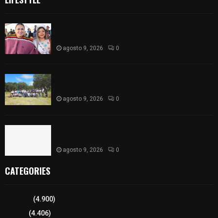
Blanca Angulo respalda a Jocelyne Gómez rumbo
a la elección de Reina de la Feria Tlaxcala 2026
agosto 9, 2026
0
Tetla siembra futuro: plantan más de 700
árboles en Jornada Nacional
agosto 9, 2026
0
Confirman hallazgo de hombre sin vida en La
Malinche; FGJE investiga homicidio
agosto 9, 2026
0
CATEGORIES
Tlaxcala
(4.900)
Policía
(4.406)