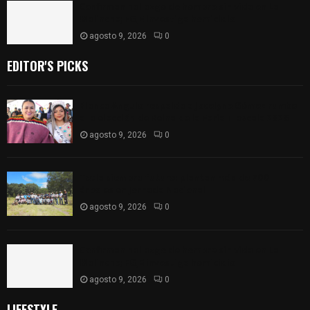
Confirman hallazgo de hombre sin vida en La
Malinche; FGJE investiga homicidio
agosto 9, 2026
0
EDITOR'S PICKS
Blanca Angulo respalda a Jocelyne Gómez rumbo
a la elección de Reina de la Feria Tlaxcala 2026
agosto 9, 2026
0
Tetla siembra futuro: plantan más de 700
árboles en Jornada Nacional
agosto 9, 2026
0
Confirman hallazgo de hombre sin vida en La
Malinche; FGJE investiga homicidio
agosto 9, 2026
0
LIFESTYLE