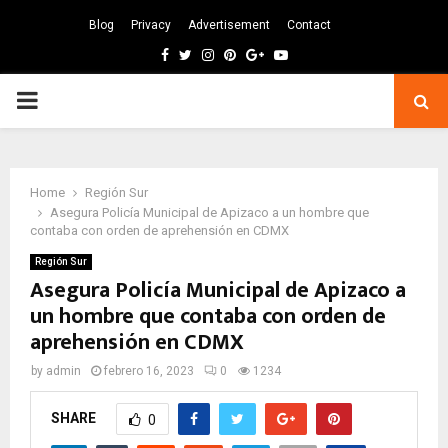
Blog
Privacy
Advertisement
Contact
Facebook
Twitter
Instagram
Pinterest
Google
Youtube
PRIMARY
MENU
Home
Región Sur
Asegura Policía Municipal de Apizaco a un hombre que
contaba con orden de aprehensión en CDMX
Región Sur
Asegura Policía Municipal de Apizaco a
un hombre que contaba con orden de
aprehensión en CDMX
by
admin
febrero 16, 2023
0
1234
SHARE
0