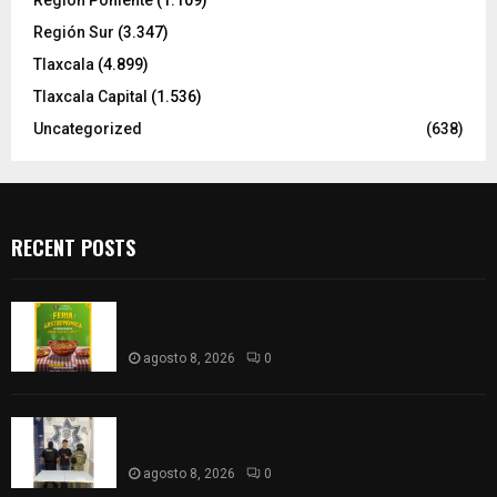
Región Poniente
(1.109)
Región Sur
(3.347)
Tlaxcala
(4.899)
Tlaxcala Capital
(1.536)
Uncategorized
(638)
RECENT POSTS
Sabores y tradiciones se suman a la feria
Internacional del Arte Efímero y de la Dalia 2026
agosto 8, 2026
0
Detienen en Apizaco a joven por presunta
portación ilegal de arma de fuego
agosto 8, 2026
0