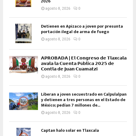
2026
agosto 8, 2026
0
Detienen en Apizaco a joven por presunta
portación ilegal de arma de fuego
agosto 8, 2026
0
𝗔𝗣𝗥𝗢𝗕𝗔𝗗𝗔 | 𝗘𝗹 𝗖𝗼𝗻𝗴𝗿𝗲𝘀𝗼 𝗱𝗲 𝗧𝗹𝗮𝘅𝗰𝗮𝗹𝗮
𝗮𝘃𝗮𝗹𝗮 𝗹𝗮 𝗖𝘂𝗲𝗻𝘁𝗮 𝗣ú𝗯𝗹𝗶𝗰𝗮 𝟮𝟬𝟮𝟱 𝗱𝗲
𝗖𝗼𝗻𝘁𝗹𝗮 𝗱𝗲 𝗝𝘂𝗮𝗻 𝗖𝘂𝗮𝗺𝗮𝘁𝘇𝗶
agosto 8, 2026
0
Liberan a joven secuestrado en Calpulalpan
y detienen a tres personas en el Estado de
México; pedían 7 millones de...
agosto 8, 2026
0
Captan halo solar en Tlaxcala