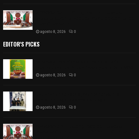
𝗔𝗣𝗥𝗢𝗕𝗔𝗗𝗔 | 𝗘𝗹 𝗖𝗼𝗻𝗴𝗿𝗲𝘀𝗼 𝗱𝗲 𝗧𝗹𝗮𝘅𝗰𝗮𝗹𝗮
𝗮𝘃𝗮𝗹𝗮 𝗹𝗮 𝗖𝘂𝗲𝗻𝘁𝗮 𝗣ú𝗯𝗹𝗶𝗰𝗮 𝟮𝟬𝟮𝟱 𝗱𝗲 𝗖𝗼𝗻𝘁𝗹𝗮 𝗱𝗲
𝗝𝘂𝗮𝗻 𝗖𝘂𝗮𝗺𝗮𝘁𝘇𝗶
agosto 8, 2026
0
EDITOR'S PICKS
Sabores y tradiciones se suman a la feria
Internacional del Arte Efímero y de la Dalia 2026
agosto 8, 2026
0
Detienen en Apizaco a joven por presunta
portación ilegal de arma de fuego
agosto 8, 2026
0
𝗔𝗣𝗥𝗢𝗕𝗔𝗗𝗔 | 𝗘𝗹 𝗖𝗼𝗻𝗴𝗿𝗲𝘀𝗼 𝗱𝗲 𝗧𝗹𝗮𝘅𝗰𝗮𝗹𝗮
𝗮𝘃𝗮𝗹𝗮 𝗹𝗮 𝗖𝘂𝗲𝗻𝘁𝗮 𝗣ú𝗯𝗹𝗶𝗰𝗮 𝟮𝟬𝟮𝟱 𝗱𝗲 𝗖𝗼𝗻𝘁𝗹𝗮 𝗱𝗲
𝗝𝘂𝗮𝗻 𝗖𝘂𝗮𝗺𝗮𝘁𝘇𝗶