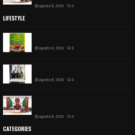
agosto 8, 2026
0
LIFESTYLE
Sabores y tradiciones se suman a la feria
Internacional del Arte Efímero y de la Dalia 2026
agosto 8, 2026
0
Detienen en Apizaco a joven por presunta
portación ilegal de arma de fuego
agosto 8, 2026
0
𝗔𝗣𝗥𝗢𝗕𝗔𝗗𝗔 | 𝗘𝗹 𝗖𝗼𝗻𝗴𝗿𝗲𝘀𝗼 𝗱𝗲 𝗧𝗹𝗮𝘅𝗰𝗮𝗹𝗮
𝗮𝘃𝗮𝗹𝗮 𝗹𝗮 𝗖𝘂𝗲𝗻𝘁𝗮 𝗣ú𝗯𝗹𝗶𝗰𝗮 𝟮𝟬𝟮𝟱 𝗱𝗲 𝗖𝗼𝗻𝘁𝗹𝗮 𝗱𝗲
𝗝𝘂𝗮𝗻 𝗖𝘂𝗮𝗺𝗮𝘁𝘇𝗶
agosto 8, 2026
0
CATEGORIES