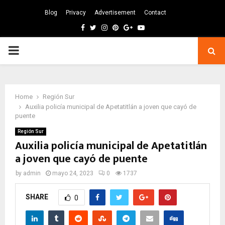
Blog
Privacy
Advertisement
Contact
Facebook
Twitter
Instagram
Pinterest
Google
Youtube
PRIMARY
MENU
Home
Región Sur
Auxilia policía municipal de Apetatitlán a joven que cayó de
puente
Región Sur
Auxilia policía municipal de Apetatitlán
a joven que cayó de puente
by
admin
mayo 24, 2023
0
1737
SHARE
0