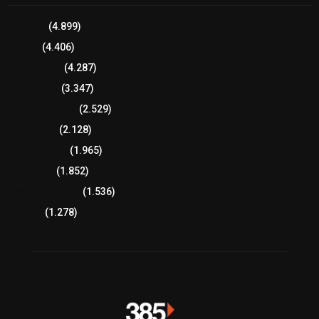
Tlaxcala
(4.899)
Policía
(4.406)
8 columnas
(4.287)
Región Sur
(3.347)
Región Oriente
(2.529)
Educación
(2.128)
Lo más leído
(1.965)
Congreso
(1.852)
Tlaxcala Capital
(1.536)
Política
(1.278)