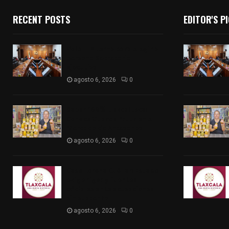
RECENT POSTS
EDITOR'S P
Vota ITE terna para elegir a
persona Secretaria
Ejecutiva
agosto 6, 2026
0
Sabor 100% tlaxcalteca:
Conoce Guarda Frutz en el
Mercado de Artesanos
agosto 6, 2026
0
Caso Lorena Cuéllar: Estado
exige rigor y fuentes
oficiales ante acusaciones
sin sustento
agosto 6, 2026
0