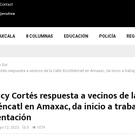
Contact
Ejecutiva
AXCALA
8 COLUMNAS
EDUCACIÓN
POLICÍA
REG
 Sur
tés respuesta a vecinos de la Calle Xicohténcatl en Amaxac, da inicio a traba
y Cortés respuesta a vecinos de l
ncatl en Amaxac, da inicio a trab
entación
o 12, 2023
0
1079