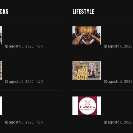
ICKS
LIFESTYLE
Vota ITE terna para elegir a
Vota ITE terna 
persona Secretaria
persona Secret
Ejecutiva
Ejecutiva
agosto 6, 2026
0
agosto 6, 2026
Sabor 100% tlaxcalteca:
Sabor 100% tla
Conoce Guarda Frutz en el
Conoce Guarda 
Mercado de Artesanos
Mercado de Ar
agosto 6, 2026
0
agosto 6, 2026
Caso Lorena Cuéllar: Estado
Caso Lorena Cu
exige rigor y fuentes
exige rigor y f
oficiales ante acusaciones
oficiales ante 
sin sustento
sin sustento
agosto 6, 2026
0
agosto 6, 2026