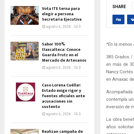
SHARE
Vota ITE terna para
elegir a persona
Secretaria Ejecutiva
agosto 6, 2026
0
Sabor 100%
*En la menos 
tlaxcalteca: Conoce
Guarda Frutz en el
385 Grados / 
Mercado de Artesanos
en más de 30 
agosto 6, 2026
0
Nancy Cortés V
en Amaxac de
Caso Lorena Cuéllar:
Estado exige rigor y
Acompañada po
fuentes oficiales ante
contempla una
acusaciones sin
sustento
inversión de 
agosto 6, 2026
0
La obra benef
años solicita
Realizan campaña de