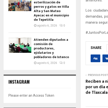
anteriores.
esterilización de
perros y gatos en Villa
Los ciudadan
Alta y San Mateo
Ayecac en el municipio
demandas, por 
de Tepetitla
manera segur
agosto 6, 2026
0
#JuntosPorLa
Atienden diputados a
comisión de
productores,
SHARE
ejidatarios y
pobladores de Ixtenco
agosto 6, 2026
0
PREVIOUS POST
Reciben a n
INSTAGRAM
por un día 
de Tlaxcal
Please enter an Access Token