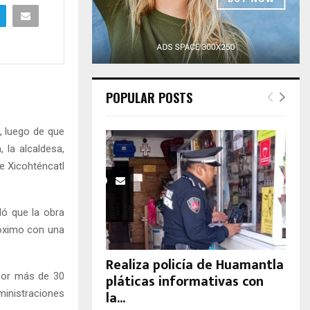
H
POPULAR POSTS
, luego de que
 la alcaldesa,
le Xicohténcatl
ló que la obra
róximo con una
Realiza policía de Huamantla
 por más de 30
pláticas informativas con
la...
ministraciones