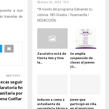
enero 26, 2024
0
*A través del programa Salvando tu
spuesta a sus
colonia. 385 Grados / Huamantla /
án transitar de
REDACCIÓN...
Zacatelco está de
Se amplía
Fiesta Ven y Vive
suspensión de
la...
clases al jueves
25...
NEXT POST
tecas seguir
aratoria fin
anitaria por
rena Cuéllar
Inducen a coma a
Joven que
estudiante de
participó en riña
secundaria técnica
en el municipio...