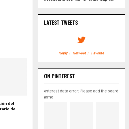
LATEST TWEETS
etweet
Favorite
Reply
Retweet
Favorite
ON PINTEREST
pinterest data error: Please add the board
name
ción del
tario de