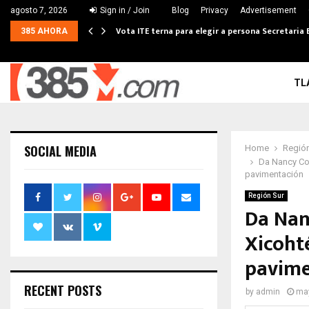
agosto 7, 2026
Sign in / Join
Blog
Privacy
Advertisement
Vota ITE terna para elegir a persona Secretaria 
385 AHORA
TL
SOCIAL MEDIA
Home
Región
Da Nancy Cor
pavimentación
Región Sur
Da Nanc
Xicohté
pavim
RECENT POSTS
by
admin
may