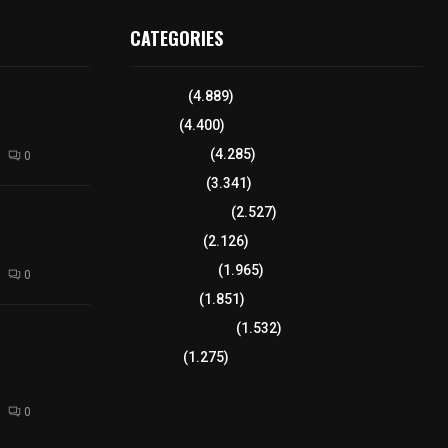
CATEGORIES
para elegir a
Tlaxcala
(4.889)
aria
Policía
(4.400)
8 columnas
(4.285)
0
Región Sur
(3.341)
xcalteca:
Región Oriente
(2.527)
Frutz en el
Educación
(2.126)
tesanos
Lo más leído
(1.965)
0
Congreso
(1.851)
Tlaxcala Capital
(1.532)
éllar: Estado
uentes
Política
(1.275)
acusaciones
0