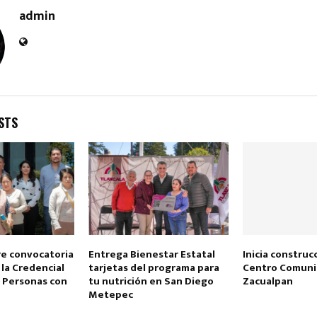
admin
STS
Reply
Retweet
Favorite
Reply
R
re convocatoria
Entrega Bienestar Estatal
Inicia construc
 la Credencial
tarjetas del programa para
Centro Comuni
a Personas con
tu nutrición en San Diego
Zacualpan
Metepec