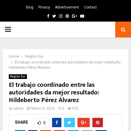
Blog
Privacy
Advertisement
Contact
Facebook
Twitter
Instagram
Pinterest
Google
Youtube
PRIMARY
MENU
Home
Región Sur
El trabajo coordinado entre las autoridades da mejor resultado:
Hildeberto Pérez Álvarez
Región Sur
El trabajo coordinado entre las
autoridades da mejor resultado:
Hildeberto Pérez Álvarez
by
admin
febrero 9, 2023
0
925
SHARE
0