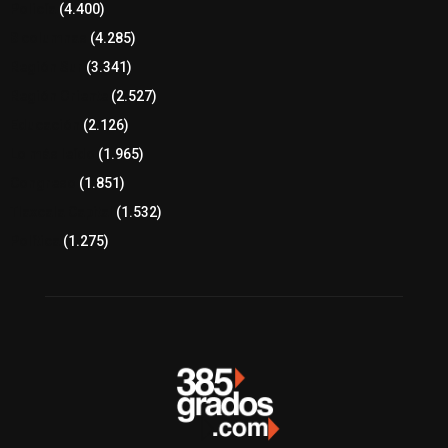
Policía
(4.400)
8 columnas
(4.285)
Región Sur
(3.341)
Región Oriente
(2.527)
Educación
(2.126)
Lo más leído
(1.965)
Congreso
(1.851)
Tlaxcala Capital
(1.532)
Política
(1.275)