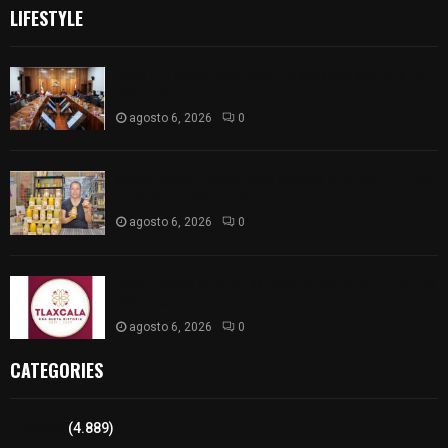
LIFESTYLE
Vota ITE terna para elegir a persona Secretaria
Ejecutiva
agosto 6, 2026
0
Sabor 100% tlaxcalteca: Conoce Guarda Frutz en
el Mercado de Artesanos
agosto 6, 2026
0
Caso Lorena Cuéllar: Estado exige rigor y fuentes
oficiales ante acusaciones sin sustento
agosto 6, 2026
0
CATEGORIES
Tlaxcala
(4.889)