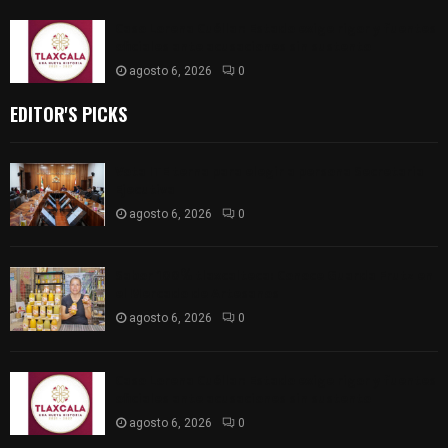
Caso Lorena Cuéllar: Estado exige rigor y fuentes
oficiales ante acusaciones sin sustento
agosto 6, 2026
0
EDITOR'S PICKS
Vota ITE terna para elegir a persona Secretaria
Ejecutiva
agosto 6, 2026
0
Sabor 100% tlaxcalteca: Conoce Guarda Frutz en
el Mercado de Artesanos
agosto 6, 2026
0
Caso Lorena Cuéllar: Estado exige rigor y fuentes
oficiales ante acusaciones sin sustento
agosto 6, 2026
0