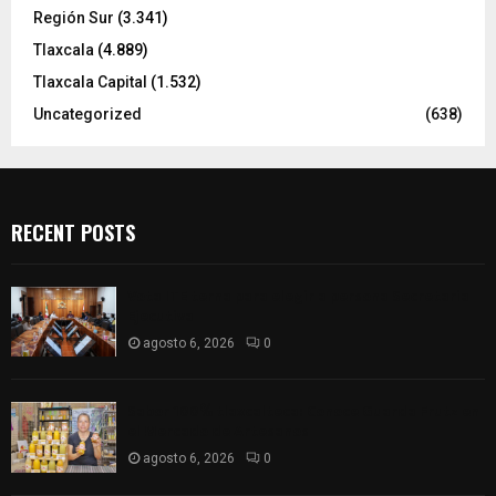
Región Sur
(3.341)
Tlaxcala
(4.889)
Tlaxcala Capital
(1.532)
Uncategorized
(638)
RECENT POSTS
Vota ITE terna para elegir a persona Secretaria
Ejecutiva
agosto 6, 2026
0
Sabor 100% tlaxcalteca: Conoce Guarda Frutz en
el Mercado de Artesanos
agosto 6, 2026
0