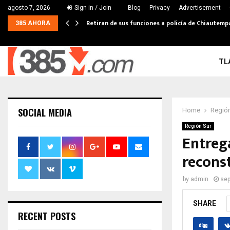
agosto 7, 2026
Sign in / Join
Blog
Privacy
Advertisement
Retiran de sus funciones a policía de Chiautemp
385 AHORA
TL
SOCIAL MEDIA
Home
Región
Región Sur
Entreg
recons
by
admin
sep
SHARE
RECENT POSTS