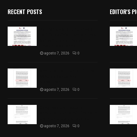
RECENT POSTS
EDITOR'S P
Retiran de sus funciones a
policía de Chiautempan tras
ser exhibido en redes por
presunto soborno
agosto 7, 2026
0
Aprueban la Cuenta Pública
2025 de Santa Ana
Nopalucan
agosto 7, 2026
0
Congreso de Tlaxcala
aprueba Cuenta Pública 2025
del municipio de Totolac
agosto 7, 2026
0