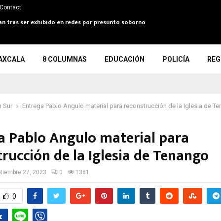
Contact
an tras ser exhibido en redes por presunto soborno
AXCALA
8 COLUMNAS
EDUCACIÓN
POLICÍA
REG
 Sur
Entrega Pablo Angulo material para reconstrucción de la Iglesia de 
a Pablo Angulo material para
trucción de la Iglesia de Tenango
tiembre 27, 2023
0
1381
0