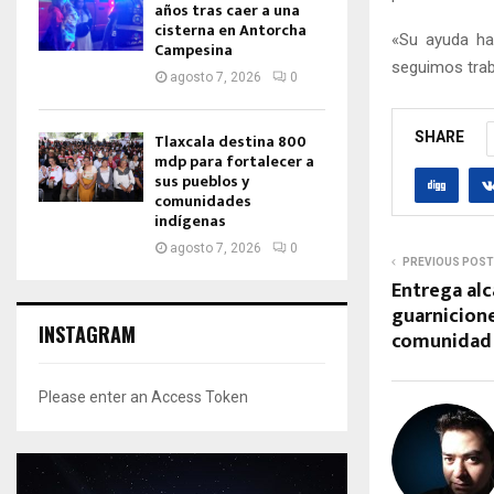
años tras caer a una
cisterna en Antorcha
«Su ayuda ha
Campesina
seguimos trab
agosto 7, 2026
0
SHARE
Tlaxcala destina 800
mdp para fortalecer a
sus pueblos y
comunidades
indígenas
agosto 7, 2026
0
PREVIOUS POST
Entrega al
guarnicione
INSTAGRAM
comunidad
Please enter an Access Token