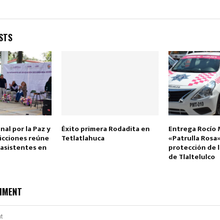
STS
Reply
Retweet
Favorite
Reply
R
nal por la Paz y
Éxito primera Rodadita en
Entrega Rocío
icciones reúne
Tetlatlahuca
«Patrulla Rosa
 asistentes en
protección de 
de Tlaltelulco
MMENT