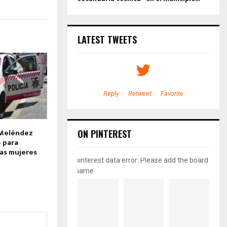
LATEST TWEETS
etweet
Favorite
Reply
Retweet
Favorite
 Meléndez
ON PINTEREST
» para
las mujeres
pinterest data error: Please add the board
name