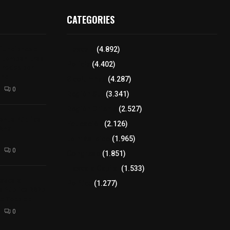
CATEGORIES
 funciones a
Tlaxcala
(4.892)
autempan tras
Policía
(4.402)
 redes por
rno
8 columnas
(4.287)
0
Región Sur
(3.341)
Región Oriente
(2.527)
enta Pública
Educación
(2.126)
 Ana
Lo más leído
(1.965)
0
Congreso
(1.851)
Tlaxcala Capital
(1.533)
axcala
Política
(1.277)
 Pública 2025
de Totolac
0