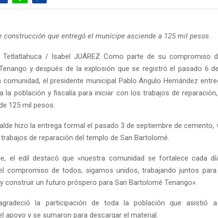
de construcción que entregó el munícipe asciende a 125 mil pesos.
 Tetlatlahuca / Isabel JUÁREZ Como parte de su compromiso d
Tenango y después de la explosión que se registró el pasado 6 d
ta comunidad, el presidente municipal Pablo Angulo Hernández entre
 la población y fiscalía para iniciar con los trabajos de reparación,
 de 125 mil pesos.
lcalde hizo la entrega formal el pasado 3 de septiembre de cemento, va
s trabajos de reparación del templo de San Bartolomé.
e, el edil destacó que «nuestra comunidad se fortalece cada día
 el compromiso de todos, sigamos unidos, trabajando juntos para 
 y construir un futuro próspero para San Bartolomé Tenango».
gradeció la participación de toda la población que asistió a
el apoyo y se sumaron para descargar el material.