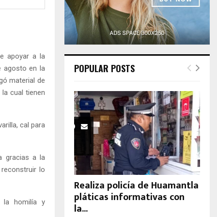
H
e apoyar a la
POPULAR POSTS
e agosto en la
gó material de
 la cual tienen
rilla, cal para
 gracias a la
reconstruir lo
Realiza policía de Huamantla
pláticas informativas con
 la homilía y
la...