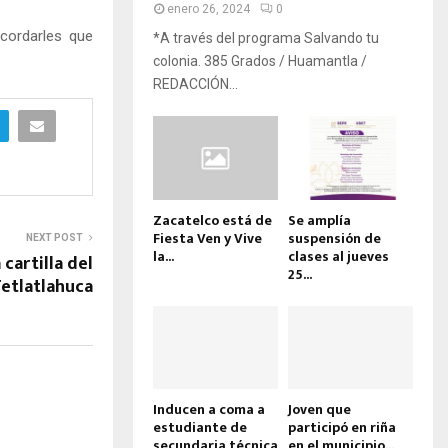
enero 26, 2024
0
cordarles que
*A través del programa Salvando tu
colonia. 385 Grados / Huamantla /
REDACCIÓN...
Zacatelco está de
Se amplía
Fiesta Ven y Vive
suspensión de
NEXT POST
la...
clases al jueves
 cartilla del
25...
Tetlatlahuca
Inducen a coma a
Joven que
estudiante de
participó en riña
secundaria técnica
en el municipio...