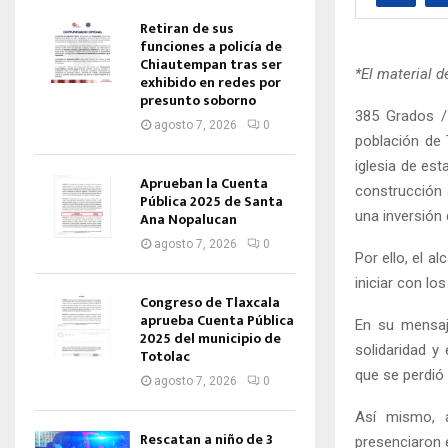
Retiran de sus
funciones a policía de
Chiautempan tras ser
*El material 
exhibido en redes por
presunto soborno
385 Grados /
agosto 7, 2026
0
población de 
iglesia de es
Aprueban la Cuenta
construcción a
Pública 2025 de Santa
una inversión
Ana Nopalucan
agosto 7, 2026
0
Por ello, el a
iniciar con lo
Congreso de Tlaxcala
aprueba Cuenta Pública
En su mensaj
2025 del municipio de
solidaridad y
Totolac
que se perdió
agosto 7, 2026
0
Así mismo, a
Rescatan a niño de 3
presenciaron 