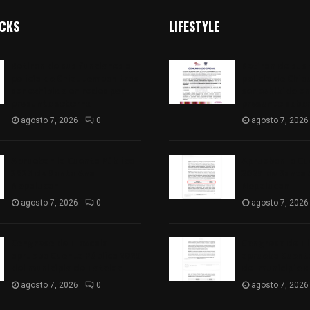
ICKS
LIFESTYLE
Retiran de sus funciones a
Retiran de sus
policía de Chiautempan tras
policía de Chi
ser exhibido en redes por
ser exhibido en
presunto soborno
presunto sobo
agosto 7, 2026
0
agosto 7, 2026
Aprueban la Cuenta Pública
Aprueban la Cu
2025 de Santa Ana
2025 de Santa
Nopalucan
Nopalucan
agosto 7, 2026
0
agosto 7, 2026
Congreso de Tlaxcala
Congreso de Tl
aprueba Cuenta Pública 2025
aprueba Cuenta
del municipio de Totolac
del municipio 
agosto 7, 2026
0
agosto 7, 2026