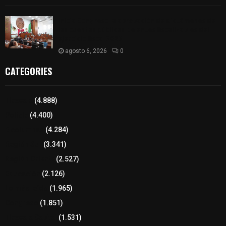
Inicia Congreso la aprobación de dictámenes de
las cuentas públicas de entes fiscalizables del
ejercicio fiscal 2025
agosto 6, 2026
0
CATEGORIES
Tlaxcala
(4.888)
Policía
(4.400)
8 columnas
(4.284)
Región Sur
(3.341)
Región Oriente
(2.527)
Educación
(2.126)
Lo más leído
(1.965)
Congreso
(1.851)
Tlaxcala Capital
(1.531)