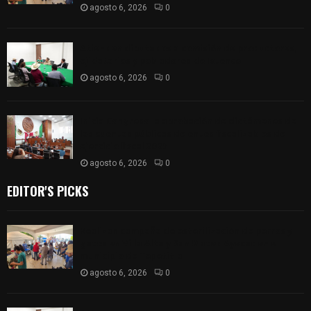
agosto 6, 2026
0
Atienden diputados a comisión de productores,
ejidatarios y pobladores de Ixtenco
agosto 6, 2026
0
Inicia Congreso la aprobación de dictámenes de
las cuentas públicas de entes fiscalizables del
ejercicio fiscal 2025
agosto 6, 2026
0
EDITOR'S PICKS
Realizan campaña de esterilización de perros y
gatos en Villa Alta y San Mateo Ayecac en el
municipio de Tepetitla
agosto 6, 2026
0