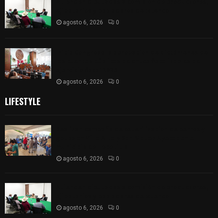
Atienden diputados a comisión de productores,
ejidatarios y pobladores de Ixtenco
agosto 6, 2026
0
Inicia Congreso la aprobación de dictámenes de
las cuentas públicas de entes fiscalizables del
ejercicio fiscal 2025
agosto 6, 2026
0
LIFESTYLE
Realizan campaña de esterilización de perros y
gatos en Villa Alta y San Mateo Ayecac en el
municipio de Tepetitla
agosto 6, 2026
0
Atienden diputados a comisión de productores,
ejidatarios y pobladores de Ixtenco
agosto 6, 2026
0