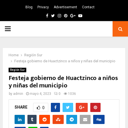
Blog
Privacy
Advertisement
Contact
Facebook
Twitter
Instagram
Pinterest
Google
Youtube
PRIMARY
MENU
Home
Región Sur
Festeja gobierno de Huactzinco a niños y niñas del municipio
Región Sur
Festeja gobierno de Huactzinco a niños
y niñas del municipio
by
admin
mayo 4, 2023
0
1036
SHARE
0