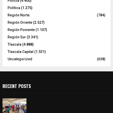
Policía
(4.400)
Política
(1.275)
Región Norte
(784)
Región Oriente
(2.527)
Región Poniente
(1.107)
Región Sur
(3.341)
Tlaxcala
(4.888)
Tlaxcala Capital
(1.531)
Uncategorized
(638)
RECENT POSTS
Realizan campaña de esterilización de perros y
gatos en Villa Alta y San Mateo Ayecac en el
municipio de Tepetitla