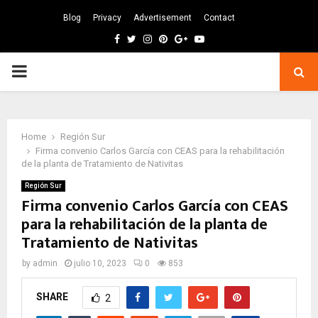
Blog
Privacy
Advertisement
Contact
Facebook
Twitter
Instagram
Pinterest
Google
Youtube
PRIMARY
MENU
Home
Región Sur
Firma convenio Carlos García con CEAS para la rehabilitación
de la planta de Tratamiento de Nativitas
Región Sur
Firma convenio Carlos García con CEAS
para la rehabilitación de la planta de
Tratamiento de Nativitas
by
admin
julio 10, 2023
0
853
SHARE
2