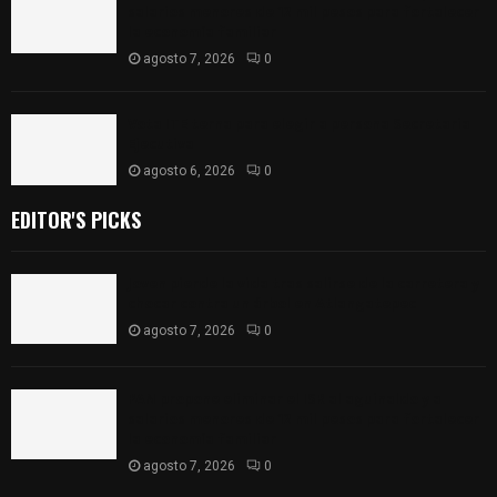
salarios menores de 12 mil pesos para fortalecer
la economía familiar
agosto 7, 2026
0
Vota ITE terna para elegir a persona Secretaria
Ejecutiva
agosto 6, 2026
0
EDITOR'S PICKS
Joven pierde la vida tras salirse de la carretera y
chocar contra un árbol en Atlangatepec
agosto 7, 2026
0
PAN propone eliminar el ISR al aguinaldo y a
salarios menores de 12 mil pesos para fortalecer
la economía familiar
agosto 7, 2026
0