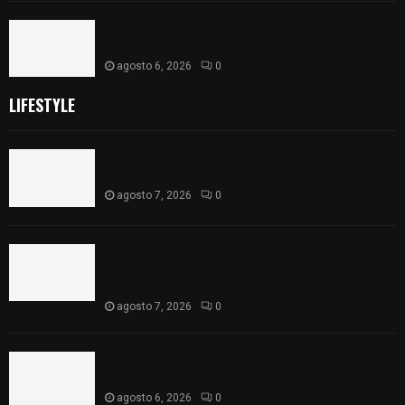
Vota ITE terna para elegir a persona Secretaria
Ejecutiva
agosto 6, 2026
0
LIFESTYLE
Joven pierde la vida tras salirse de la carretera y
chocar contra un árbol en Atlangatepec
agosto 7, 2026
0
PAN propone eliminar el ISR al aguinaldo y a
salarios menores de 12 mil pesos para fortalecer
la economía familiar
agosto 7, 2026
0
Vota ITE terna para elegir a persona Secretaria
Ejecutiva
agosto 6, 2026
0