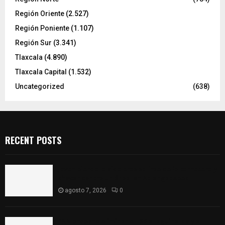
Región Oriente
(2.527)
Región Poniente
(1.107)
Región Sur
(3.341)
Tlaxcala
(4.890)
Tlaxcala Capital
(1.532)
Uncategorized
(638)
RECENT POSTS
Joven pierde la vida tras salirse de la carretera y
chocar contra un árbol en Atlangatepec
agosto 7, 2026
0
PAN propone eliminar el ISR al aguinaldo y a