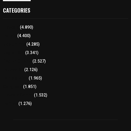
CATEGORIES
Tlaxcala
(4.890)
Policía
(4.400)
8 columnas
(4.285)
Región Sur
(3.341)
Región Oriente
(2.527)
Educación
(2.126)
Lo más leído
(1.965)
Congreso
(1.851)
Tlaxcala Capital
(1.532)
Política
(1.276)