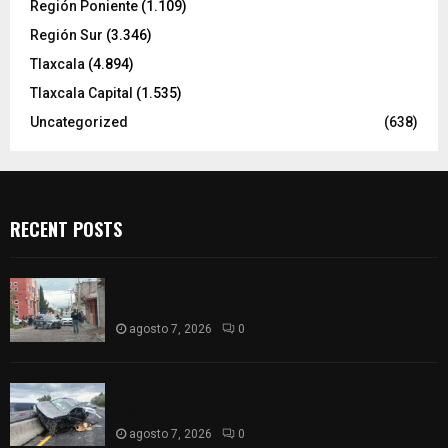
Región Poniente
(1.109)
Región Sur
(3.346)
Tlaxcala
(4.894)
Tlaxcala Capital
(1.535)
Uncategorized
(638)
RECENT POSTS
Muere hombre al interior de salón de eventos en
Apizaco
agosto 7, 2026
0
Se accidenta camioneta sobre la carretera
México-Veracruz, a la altura de Hueyotlipan
agosto 7, 2026
0