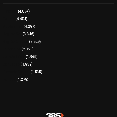
Tlaxcala
(4.894)
Policía
(4.404)
8 columnas
(4.287)
Región Sur
(3.346)
Región Oriente
(2.529)
Educación
(2.128)
Lo más leído
(1.965)
Congreso
(1.852)
Tlaxcala Capital
(1.535)
Política
(1.278)