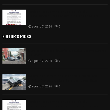
Retiran de sus funciones a policía de
Chiautempan tras ser exhibido en redes por
presunto soborno
agosto 7, 2026
0
EDITOR'S PICKS
Muere hombre al interior de salón de eventos en
Apizaco
agosto 7, 2026
0
Se accidenta camioneta sobre la carretera
México-Veracruz, a la altura de Hueyotlipan
agosto 7, 2026
0
Retiran de sus funciones a policía de
Chiautempan tras ser exhibido en redes por