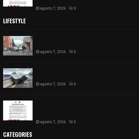
presunto soborno
agosto 7, 2026
0
LIFESTYLE
Muere hombre al interior de salón de eventos en
Apizaco
agosto 7, 2026
0
Se accidenta camioneta sobre la carretera
México-Veracruz, a la altura de Hueyotlipan
agosto 7, 2026
0
Retiran de sus funciones a policía de
Chiautempan tras ser exhibido en redes por
presunto soborno
agosto 7, 2026
0
CATEGORIES