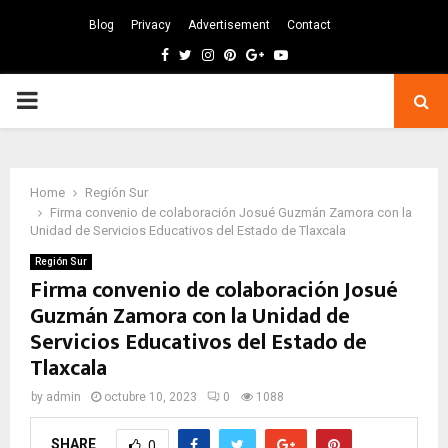
Blog
Privacy
Advertisement
Contact
Facebook
Twitter
Instagram
Pinterest
Google
Youtube
PRIMARY
MENU
Home
Región Sur
Firma convenio de colaboración Josué Guzmán Zamora con la
Unidad de Servicios Educativos del Estado de Tlaxcala
Región Sur
Firma convenio de colaboración Josué
Guzmán Zamora con la Unidad de
Servicios Educativos del Estado de
Tlaxcala
by
admin
octubre 10, 2023
0
1088
SHARE
0