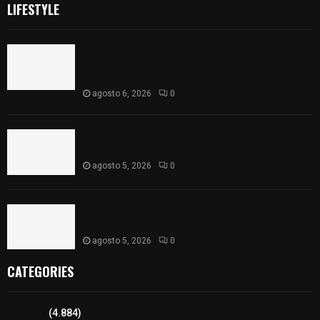
LIFESTYLE
Colegio legión de honor de Tlaxcala elimina
«militarizado» de su nombre tras orden de cierre
de la SEP federal
agosto 6, 2026
0
Realiza Ayuntamiento de SPM obra de pavimento
de adoquín en barrio de San Pedro
agosto 5, 2026
0
ISSSTE entrega 242 camas hospitalarias
eléctricas a unidades médicas del país
agosto 5, 2026
0
CATEGORIES
Tlaxcala
(4.884)