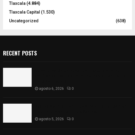
Tlaxcala
(4.884)
Tlaxcala Capital
(1.530)
Uncategorized
(638)
RECENT POSTS
Colegio legión de honor de Tlaxcala elimina
«militarizado» de su nombre tras orden de cierre
de la SEP federal
agosto 6, 2026
0
Realiza Ayuntamiento de SPM obra de pavimento
de adoquín en barrio de San Pedro
agosto 5, 2026
0