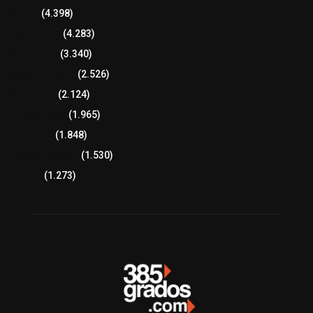
Policía
(4.398)
8 columnas
(4.283)
Región Sur
(3.340)
Región Oriente
(2.526)
Educación
(2.124)
Lo más leído
(1.965)
Congreso
(1.848)
Tlaxcala Capital
(1.530)
Política
(1.273)