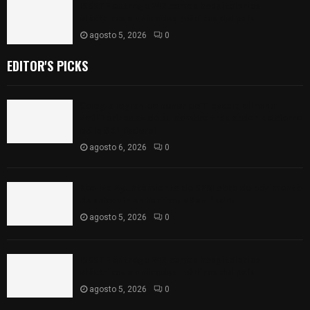
ISSSTE entrega 242 camas hospitalarias
eléctricas a unidades médicas del país
agosto 5, 2026
0
EDITOR'S PICKS
Colegio legión de honor de Tlaxcala elimina
«militarizado» de su nombre tras orden de cierre
de la SEP federal
agosto 6, 2026
0
Realiza Ayuntamiento de SPM obra de pavimento
de adoquín en barrio de San Pedro
agosto 5, 2026
0
ISSSTE entrega 242 camas hospitalarias
eléctricas a unidades médicas del país
agosto 5, 2026
0