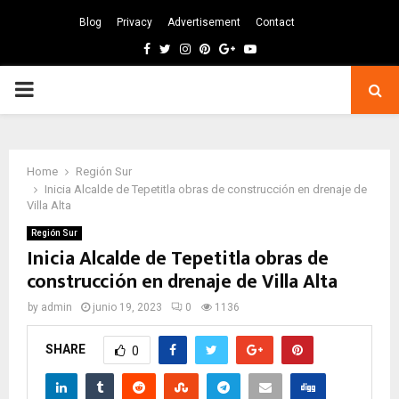
Blog
Privacy
Advertisement
Contact
Facebook
Twitter
Instagram
Pinterest
Google
Youtube
PRIMARY
MENU
Home
Región Sur
Inicia Alcalde de Tepetitla obras de construcción en drenaje de
Villa Alta
Región Sur
Inicia Alcalde de Tepetitla obras de
construcción en drenaje de Villa Alta
by
admin
junio 19, 2023
0
1136
SHARE
0