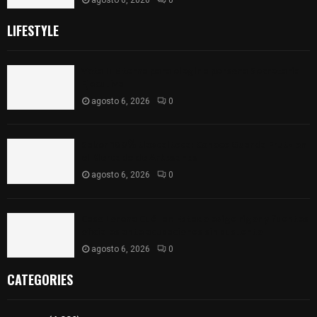
LIFESTYLE
Vota ITE terna para elegir a persona Secretaria
Ejecutiva
agosto 6, 2026
0
Sabor 100% tlaxcalteca: Conoce Guarda Frutz en
el Mercado de Artesanos
agosto 6, 2026
0
Caso Lorena Cuéllar: Estado exige rigor y fuentes
oficiales ante acusaciones sin sustento
agosto 6, 2026
0
CATEGORIES