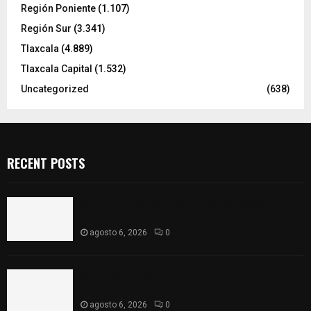
Región Poniente
(1.107)
Región Sur
(3.341)
Tlaxcala
(4.889)
Tlaxcala Capital
(1.532)
Uncategorized
(638)
RECENT POSTS
Vota ITE terna para elegir a persona Secretaria
Ejecutiva
agosto 6, 2026
0
Sabor 100% tlaxcalteca: Conoce Guarda Frutz en
el Mercado de Artesanos
agosto 6, 2026
0