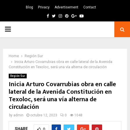
Blog
Privacy
Advertisement
Contact
Facebook
Twitter
Instagram
Pinterest
Google
Youtube
PRIMARY
MENU
Home
Región Sur
Inicia Arturo Covarrubias obra en calle lateral de la Avenida
Constitución en Texoloc, será una vía alterna de circulación
Región Sur
Inicia Arturo Covarrubias obra en calle
lateral de la Avenida Constitución en
Texoloc, será una vía alterna de
circulación
by
admin
octubre 12, 2023
0
1048
SHARE
0