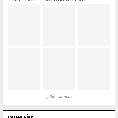
pinterest data error: Please add the board name
@thefirstmess
CATEGORÍAS