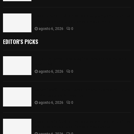
Caso Lorena Cuéllar: Estado exige rigor y fuentes
oficiales ante acusaciones sin sustento
agosto 6, 2026
0
EDITOR'S PICKS
Vota ITE terna para elegir a persona Secretaria
Ejecutiva
agosto 6, 2026
0
Sabor 100% tlaxcalteca: Conoce Guarda Frutz en
el Mercado de Artesanos
agosto 6, 2026
0
Caso Lorena Cuéllar: Estado exige rigor y fuentes
oficiales ante acusaciones sin sustento
agosto 6, 2026
0