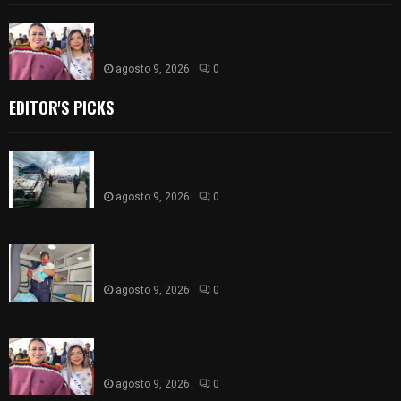
Blanca Angulo respalda a Jocelyne Gómez rumbo
a la elección de Reina de la Feria Tlaxcala 2026
agosto 9, 2026
0
EDITOR'S PICKS
Frustran policías de SPM robo de camioneta en
comunidad de Tlaltepango; hay un detenido
agosto 9, 2026
0
¡Es niño! Oportuna intervención de paramédicos
ayuda al nacimiento de un bebé en SPM
agosto 9, 2026
0
Blanca Angulo respalda a Jocelyne Gómez rumbo
a la elección de Reina de la Feria Tlaxcala 2026
agosto 9, 2026
0