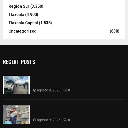
Región Sur
(3.350)
Tlaxcala
(4.900)
Tlaxcala Capital
(1.538)
Uncategorized
(638)
RECENT POSTS
Frustran policías de SPM robo de camioneta en
comunidad de Tlaltepango; hay un detenido
agosto 9, 2026
0
¡Es niño! Oportuna intervención de paramédicos
ayuda al nacimiento de un bebé en SPM
agosto 9, 2026
0