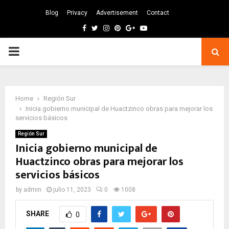
Blog
Privacy
Advertisement
Contact
Facebook
Twitter
Instagram
Pinterest
Google
Youtube
PRIMARY
MENU
Home
Región Sur
Inicia gobierno municipal de Huactzinco obras para mejorar los
servicios básicos
Región Sur
Inicia gobierno municipal de
Huactzinco obras para mejorar los
servicios básicos
by
admin
julio 11, 2023
0
1008
SHARE
0