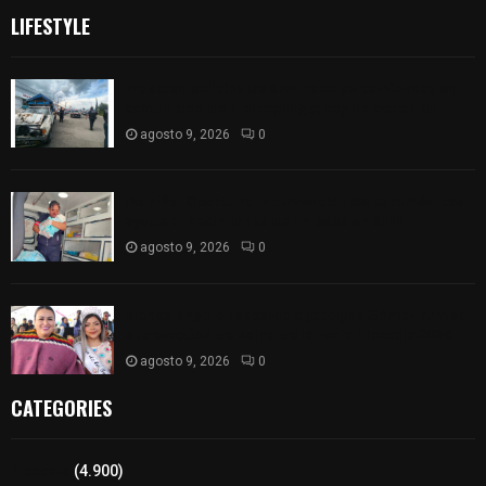
LIFESTYLE
Frustran policías de SPM robo de camioneta en
comunidad de Tlaltepango; hay un detenido
agosto 9, 2026
0
¡Es niño! Oportuna intervención de paramédicos
ayuda al nacimiento de un bebé en SPM
agosto 9, 2026
0
Blanca Angulo respalda a Jocelyne Gómez rumbo
a la elección de Reina de la Feria Tlaxcala 2026
agosto 9, 2026
0
CATEGORIES
Tlaxcala
(4.900)