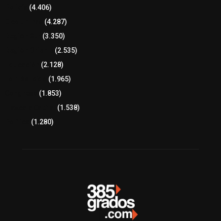
Policía
(4.406)
8 columnas
(4.287)
Región Sur
(3.350)
Región Oriente
(2.535)
Educación
(2.128)
Lo más leído
(1.965)
Congreso
(1.853)
Tlaxcala Capital
(1.538)
Política
(1.280)