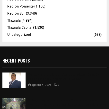
Región Poniente
(1.106)
Región Sur
(3.340)
Tlaxcala
(4.884)
Tlaxcala Capital
(1.530)
Uncategorized
(638)
RECENT POSTS
Del comercio a la política: José Víctor Rendón
busca un cambio para Zitlaltepec
agosto 6, 2026
0
Colegio legión de honor de Tlaxcala elimina
«militarizado» de su nombre tras orden de cierre
de la SEP federal