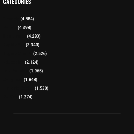
CATEGORIES
Tlaxcala
(4.884)
Policía
(4.398)
8 columnas
(4.283)
Región Sur
(3.340)
Región Oriente
(2.526)
Educación
(2.124)
Lo más leído
(1.965)
Congreso
(1.848)
Tlaxcala Capital
(1.530)
Política
(1.274)