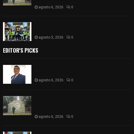
agosto 6, 2026
0
Realiza Ayuntamiento de SPM obra de pavimento
de adoquín en barrio de San Pedro
agosto 5, 2026
0
EDITOR'S PICKS
Del comercio a la política: José Víctor Rendón
busca un cambio para Zitlaltepec
agosto 6, 2026
0
Colegio legión de honor de Tlaxcala elimina
«militarizado» de su nombre tras orden de cierre
de la SEP federal
agosto 6, 2026
0