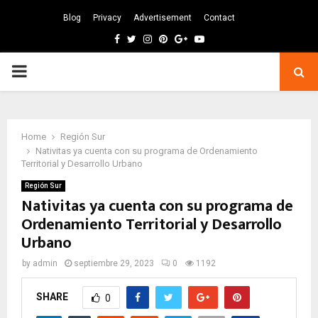
Blog
Privacy
Advertisement
Contact
Facebook
Twitter
Instagram
Pinterest
Google
Youtube
PRIMARY
MENU
Home
Región Sur
Nativitas ya cuenta con su programa de Ordenamiento
Territorial y Desarrollo Urbano
Región Sur
Nativitas ya cuenta con su programa de
Ordenamiento Territorial y Desarrollo
Urbano
by
admin
septiembre 29, 2023
0
1192
SHARE
0