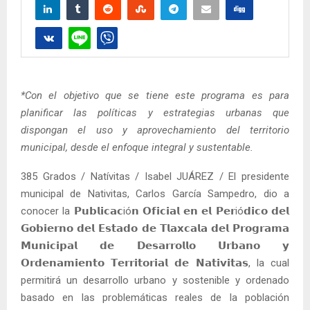
*Con el objetivo que se tiene este programa es para
planificar las políticas y estrategias urbanas que
dispongan el uso y aprovechamiento del territorio
municipal, desde el enfoque integral y sustentable.
385 Grados / Natívitas / Isabel JUÁREZ / El presidente
municipal de Nativitas, Carlos García Sampedro, dio a
conocer la 𝗣𝘂𝗯𝗹𝗶𝗰𝗮𝗰ió𝗻 𝗢𝗳𝗶𝗰𝗶𝗮𝗹 𝗲𝗻 𝗲𝗹 𝗣𝗲𝗿ió𝗱𝗶𝗰𝗼 𝗱𝗲𝗹
𝗚𝗼𝗯𝗶𝗲𝗿𝗻𝗼 𝗱𝗲𝗹 𝗘𝘀𝘁𝗮𝗱𝗼 𝗱𝗲 𝗧𝗹𝗮𝘅𝗰𝗮𝗹𝗮 𝗱𝗲𝗹 𝗣𝗿𝗼𝗴𝗿𝗮𝗺𝗮
𝗠𝘂𝗻𝗶𝗰𝗶𝗽𝗮𝗹 𝗱𝗲 𝗗𝗲𝘀𝗮𝗿𝗿𝗼𝗹𝗹𝗼 𝗨𝗿𝗯𝗮𝗻𝗼 𝘆
𝗢𝗿𝗱𝗲𝗻𝗮𝗺𝗶𝗲𝗻𝘁𝗼 𝗧𝗲𝗿𝗿𝗶𝘁𝗼𝗿𝗶𝗮𝗹 𝗱𝗲 𝗡𝗮𝘁𝗶𝘃𝗶𝘁𝗮𝘀, la cual
permitirá un desarrollo urbano y sostenible y ordenado
basado en las problemáticas reales de la población