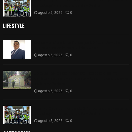
Realiza Ayuntamiento de SPM obra de pavimento
de adoquín en barrio de San Pedro
agosto 5, 2026
0
LIFESTYLE
Del comercio a la política: José Víctor Rendón
busca un cambio para Zitlaltepec
agosto 6, 2026
0
Colegio legión de honor de Tlaxcala elimina
«militarizado» de su nombre tras orden de cierre
de la SEP federal
agosto 6, 2026
0
Realiza Ayuntamiento de SPM obra de pavimento
de adoquín en barrio de San Pedro
agosto 5, 2026
0