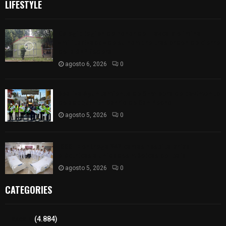
LIFESTYLE
Colegio legión de honor de Tlaxcala elimina
«militarizado» de su nombre tras orden de cierre
de la SEP federal
agosto 6, 2026
0
Realiza Ayuntamiento de SPM obra de pavimento
de adoquín en barrio de San Pedro
agosto 5, 2026
0
ISSSTE entrega 242 camas hospitalarias
eléctricas a unidades médicas del país
agosto 5, 2026
0
CATEGORIES
Tlaxcala
(4.884)