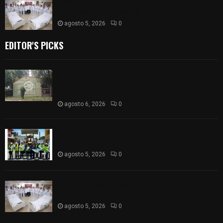
ISSSTE entrega 242 camas hospitalarias
eléctricas a unidades médicas del país
agosto 5, 2026
0
EDITOR'S PICKS
Colegio legión de honor de Tlaxcala elimina
«militarizado» de su nombre tras orden de cierre
de la SEP federal
agosto 6, 2026
0
Realiza Ayuntamiento de SPM obra de pavimento
de adoquín en barrio de San Pedro
agosto 5, 2026
0
ISSSTE entrega 242 camas hospitalarias
eléctricas a unidades médicas del país
agosto 5, 2026
0