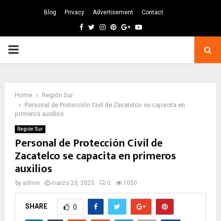
Blog
Privacy
Advertisement
Contact
Facebook
Twitter
Instagram
Pinterest
Google
Youtube
PRIMARY
MENU
Home
Región Sur
Personal de Protección Civil de Zacatelco se capacita en
primeros auxilios
Región Sur
Personal de Protección Civil de
Zacatelco se capacita en primeros
auxilios
by
admin
marzo 23, 2023
0
1050
SHARE
0