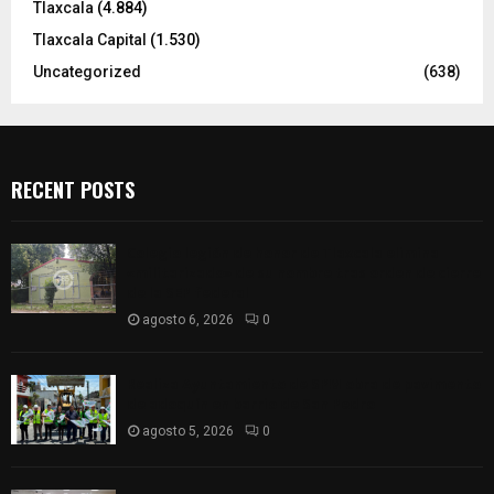
Tlaxcala
(4.884)
Tlaxcala Capital
(1.530)
Uncategorized
(638)
RECENT POSTS
Colegio legión de honor de Tlaxcala elimina
«militarizado» de su nombre tras orden de cierre
de la SEP federal
agosto 6, 2026
0
Realiza Ayuntamiento de SPM obra de pavimento
de adoquín en barrio de San Pedro
agosto 5, 2026
0