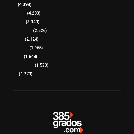
Policía
(4.398)
8 columnas
(4.283)
Región Sur
(3.340)
Región Oriente
(2.526)
Educación
(2.124)
Lo más leído
(1.965)
Congreso
(1.848)
Tlaxcala Capital
(1.530)
Política
(1.273)