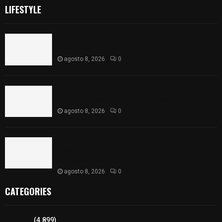
LIFESTYLE
Sabores y tradiciones se suman a la feria
Internacional del Arte Efímero y de la Dalia 2026
agosto 8, 2026
0
Detienen en Apizaco a joven por presunta
portación ilegal de arma de fuego
agosto 8, 2026
0
𝗔𝗣𝗥𝗢𝗕𝗔𝗗𝗔 | 𝗘𝗹 𝗖𝗼𝗻𝗴𝗿𝗲𝘀𝗼 𝗱𝗲 𝗧𝗹𝗮𝘅𝗰𝗮𝗹𝗮
𝗮𝘃𝗮𝗹𝗮 𝗹𝗮 𝗖𝘂𝗲𝗻𝘁𝗮 𝗣ú𝗯𝗹𝗶𝗰𝗮 𝟮𝟬𝟮𝟱 𝗱𝗲 𝗖𝗼𝗻𝘁𝗹𝗮 𝗱𝗲
𝗝𝘂𝗮𝗻 𝗖𝘂𝗮𝗺𝗮𝘁𝘇𝗶
agosto 8, 2026
0
CATEGORIES
Tlaxcala
(4.899)