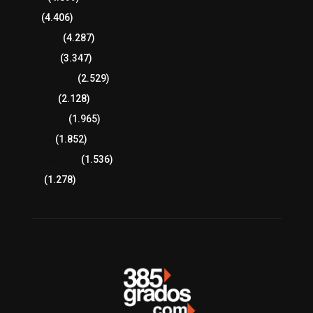
Policía
(4.406)
8 columnas
(4.287)
Región Sur
(3.347)
Región Oriente
(2.529)
Educación
(2.128)
Lo más leído
(1.965)
Congreso
(1.852)
Tlaxcala Capital
(1.536)
Política
(1.278)