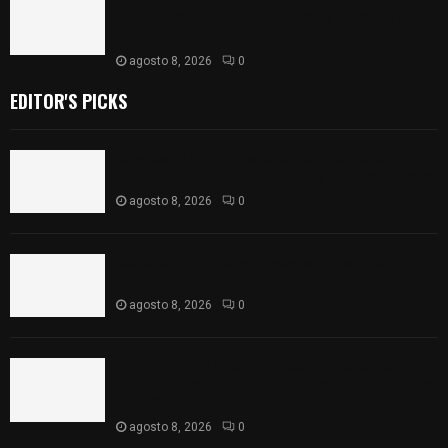
𝗔𝗣𝗥𝗢𝗕𝗔𝗗𝗔 | 𝗘𝗹 𝗖𝗼𝗻𝗴𝗿𝗲𝘀𝗼 𝗱𝗲 𝗧𝗹𝗮𝘅𝗰𝗮𝗹𝗮
𝗮𝘃𝗮𝗹𝗮 𝗹𝗮 𝗖𝘂𝗲𝗻𝘁𝗮 𝗣ú𝗯𝗹𝗶𝗰𝗮 𝟮𝟬𝟮𝟱 𝗱𝗲 𝗖𝗼𝗻𝘁𝗹𝗮 𝗱𝗲
𝗝𝘂𝗮𝗻 𝗖𝘂𝗮𝗺𝗮𝘁𝘇𝗶
agosto 8, 2026
0
EDITOR'S PICKS
Sabores y tradiciones se suman a la feria
Internacional del Arte Efímero y de la Dalia 2026
agosto 8, 2026
0
Detienen en Apizaco a joven por presunta
portación ilegal de arma de fuego
agosto 8, 2026
0
𝗔𝗣𝗥𝗢𝗕𝗔𝗗𝗔 | 𝗘𝗹 𝗖𝗼𝗻𝗴𝗿𝗲𝘀𝗼 𝗱𝗲 𝗧𝗹𝗮𝘅𝗰𝗮𝗹𝗮
𝗮𝘃𝗮𝗹𝗮 𝗹𝗮 𝗖𝘂𝗲𝗻𝘁𝗮 𝗣ú𝗯𝗹𝗶𝗰𝗮 𝟮𝟬𝟮𝟱 𝗱𝗲 𝗖𝗼𝗻𝘁𝗹𝗮 𝗱𝗲
𝗝𝘂𝗮𝗻 𝗖𝘂𝗮𝗺𝗮𝘁𝘇𝗶
agosto 8, 2026
0