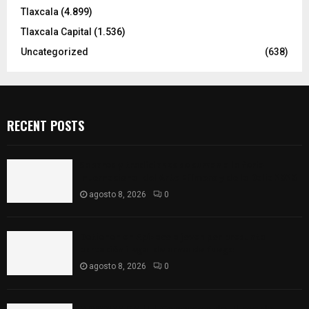
Tlaxcala
(4.899)
Tlaxcala Capital
(1.536)
Uncategorized
(638)
RECENT POSTS
Sabores y tradiciones se suman a la feria
Internacional del Arte Efímero y de la Dalia 2026
agosto 8, 2026
0
Detienen en Apizaco a joven por presunta
portación ilegal de arma de fuego
agosto 8, 2026
0