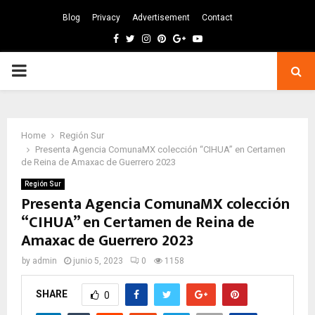
Blog
Privacy
Advertisement
Contact
Facebook
Twitter
Instagram
Pinterest
Google
Youtube
PRIMARY
MENU
Home
Región Sur
Presenta Agencia ComunaMX colección “CIHUA” en Certamen
de Reina de Amaxac de Guerrero 2023
Región Sur
Presenta Agencia ComunaMX colección
“CIHUA” en Certamen de Reina de
Amaxac de Guerrero 2023
by
admin
junio 5, 2023
0
1158
SHARE
0