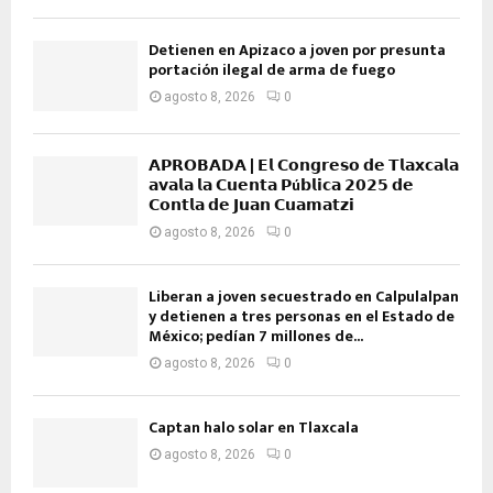
Detienen en Apizaco a joven por presunta
portación ilegal de arma de fuego
agosto 8, 2026
0
𝗔𝗣𝗥𝗢𝗕𝗔𝗗𝗔 | 𝗘𝗹 𝗖𝗼𝗻𝗴𝗿𝗲𝘀𝗼 𝗱𝗲 𝗧𝗹𝗮𝘅𝗰𝗮𝗹𝗮
𝗮𝘃𝗮𝗹𝗮 𝗹𝗮 𝗖𝘂𝗲𝗻𝘁𝗮 𝗣ú𝗯𝗹𝗶𝗰𝗮 𝟮𝟬𝟮𝟱 𝗱𝗲
𝗖𝗼𝗻𝘁𝗹𝗮 𝗱𝗲 𝗝𝘂𝗮𝗻 𝗖𝘂𝗮𝗺𝗮𝘁𝘇𝗶
agosto 8, 2026
0
Liberan a joven secuestrado en Calpulalpan
y detienen a tres personas en el Estado de
México; pedían 7 millones de...
agosto 8, 2026
0
Captan halo solar en Tlaxcala
agosto 8, 2026
0