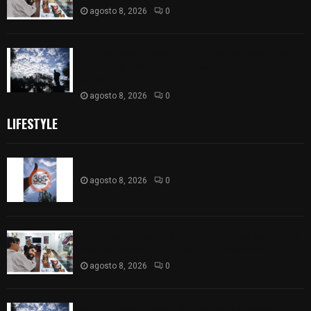
agosto 8, 2026
0
Así amanece Tlaxcala Capital este sábado: cielo
nublado y mañana fresca; se prevén lluvias por la
tarde
agosto 8, 2026
0
LIFESTYLE
Captan halo solar en Tlaxcala
agosto 8, 2026
0
68 Piezas compiten en el 32° concurso estatal de
madera tallada de la casa de artesanías
agosto 8, 2026
0
Así amanece Tlaxcala Capital este sábado: cielo