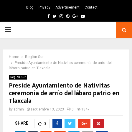
Blog
Privacy
Advertisement
Contact
Facebook
Twitter
Instagram
Pinterest
Google
Youtube
PRIMARY
MENU
Home
Región Sur
Preside Ayuntamiento de Nativitas ceremonia de arrío del
lábaro patrio en Tlaxcala
Región Sur
Preside Ayuntamiento de Nativitas
ceremonia de arrío del lábaro patrio en
Tlaxcala
by
admin
septiembre 13, 2023
0
1347
SHARE
0