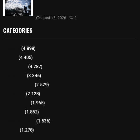
nublado y mañana fresca; se prevén lluvias por la
tarde
agosto 8, 2026
0
CATEGORIES
Tlaxcala
(4.898)
Policía
(4.405)
8 columnas
(4.287)
Región Sur
(3.346)
Región Oriente
(2.529)
Educación
(2.128)
Lo más leído
(1.965)
Congreso
(1.852)
Tlaxcala Capital
(1.536)
Política
(1.278)