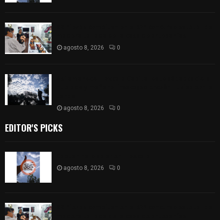
68 Piezas compiten en el 32° concurso estatal de
madera tallada de la casa de artesanías
agosto 8, 2026
0
Así amanece Tlaxcala Capital este sábado: cielo
nublado y mañana fresca; se prevén lluvias por la
tarde
agosto 8, 2026
0
EDITOR'S PICKS
Captan halo solar en Tlaxcala
agosto 8, 2026
0
68 Piezas compiten en el 32° concurso estatal de
madera tallada de la casa de artesanías