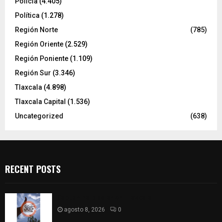
Policía
(4.405)
Política
(1.278)
Región Norte
(785)
Región Oriente
(2.529)
Región Poniente
(1.109)
Región Sur
(3.346)
Tlaxcala
(4.898)
Tlaxcala Capital
(1.536)
Uncategorized
(638)
RECENT POSTS
Captan halo solar en Tlaxcala
agosto 8, 2026
0