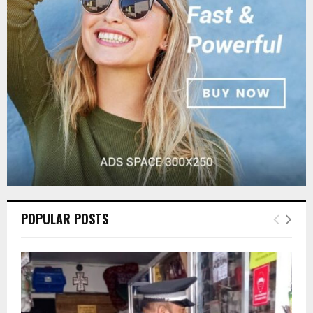
r
R
:
C
H
POPULAR POSTS