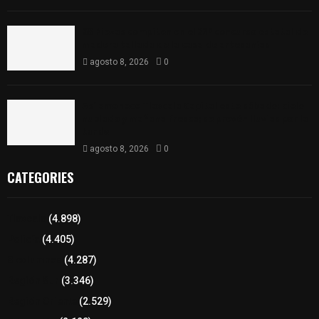
68 Piezas compiten en el 32° concurso estatal de
madera tallada de la casa de artesanías
agosto 8, 2026
0
Así amanece Tlaxcala Capital este sábado: cielo
nublado y mañana fresca; se prevén lluvias por la
tarde
agosto 8, 2026
0
CATEGORIES
Tlaxcala
(4.898)
Policía
(4.405)
8 columnas
(4.287)
Región Sur
(3.346)
Región Oriente
(2.529)