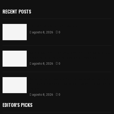
RECENT POSTS
Captan halo solar en Tlaxcala
agosto 8, 2026
0
68 Piezas compiten en el 32° concurso estatal de
madera tallada de la casa de artesanías
agosto 8, 2026
0
Así amanece Tlaxcala Capital este sábado: cielo
nublado y mañana fresca; se prevén lluvias por la
tarde
agosto 8, 2026
0
EDITOR'S PICKS