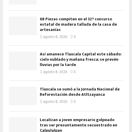
68 Piezas compiten en el 32° concurso
estatal de madera tallada de la casa de
artesanías
agosto 8, 2026
0
Así amanece Tlaxcala Capital este sábado:
cielo nublado y mañana fresca; se prevén
lluvias por la tarde
agosto 8, 2026
0
Tlaxcala se sumó a la Jornada Nacional de
Reforestación desde Atltzayanca
agosto 8, 2026
0
Localizan a joven empresario golpeado
tras ser presuntamente secuestrado en
Calpulalpan