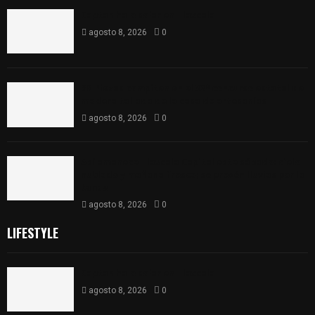
Captan halo solar en Tlaxcala
agosto 8, 2026
0
68 Piezas compiten en el 32° concurso estatal de
madera tallada de la casa de artesanías
agosto 8, 2026
0
Así amanece Tlaxcala Capital este sábado: cielo
nublado y mañana fresca; se prevén lluvias por la
tarde
agosto 8, 2026
0
LIFESTYLE
Captan halo solar en Tlaxcala
agosto 8, 2026
0