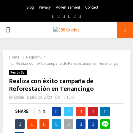
Blog
Privacy
Advertisement
Contact
Facebook
Twitter
Instagram
Pinterest
Google
Youtube
PRIMARY
MENU
Home
Región Sur
Realiza con éxito campaña de Reforestación en Tenancingo
Región Sur
Realiza con éxito campaña de
Reforestación en Tenancingo
by
admin
julio 20, 2023
0
1547
SHARE
0