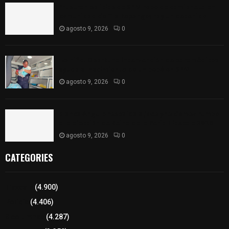
Frustran policías de SPM robo de camioneta en
comunidad de Tlaltepango; hay un detenido
agosto 9, 2026
0
¡Es niño! Oportuna intervención de paramédicos
ayuda al nacimiento de un bebé en SPM
agosto 9, 2026
0
Blanca Angulo respalda a Jocelyne Gómez rumbo
a la elección de Reina de la Feria Tlaxcala 2026
agosto 9, 2026
0
CATEGORIES
Tlaxcala
(4.900)
Policía
(4.406)
8 columnas
(4.287)