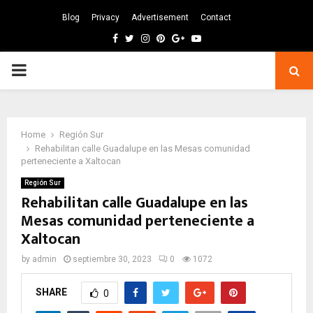
Blog
Privacy
Advertisement
Contact
Facebook
Twitter
Instagram
Pinterest
Google
Youtube
PRIMARY
MENU
Home
Región Sur
Rehabilitan calle Guadalupe en las Mesas comunidad
perteneciente a Xaltocan
Región Sur
Rehabilitan calle Guadalupe en las
Mesas comunidad perteneciente a
Xaltocan
by
admin
septiembre 30, 2023
0
1072
SHARE
0