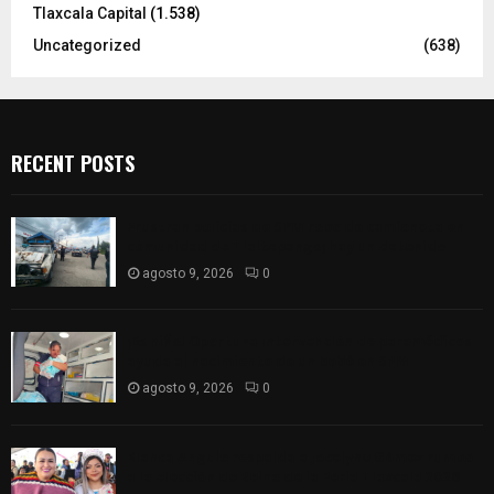
Tlaxcala Capital
(1.538)
Uncategorized
(638)
RECENT POSTS
Frustran policías de SPM robo de camioneta en
comunidad de Tlaltepango; hay un detenido
agosto 9, 2026
0
¡Es niño! Oportuna intervención de paramédicos
ayuda al nacimiento de un bebé en SPM
agosto 9, 2026
0
Blanca Angulo respalda a Jocelyne Gómez rumbo
a la elección de Reina de la Feria Tlaxcala 2026