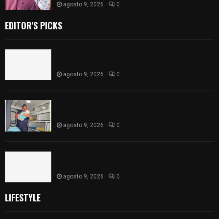
agosto 9, 2026
0
EDITOR'S PICKS
Frustran policías de SPM robo de camioneta en
comunidad de Tlaltepango; hay un detenido
agosto 9, 2026
0
¡Es niño! Oportuna intervención de paramédicos
ayuda al nacimiento de un bebé en SPM
agosto 9, 2026
0
Blanca Angulo respalda a Jocelyne Gómez rumbo
a la elección de Reina de la Feria Tlaxcala 2026
agosto 9, 2026
0
LIFESTYLE