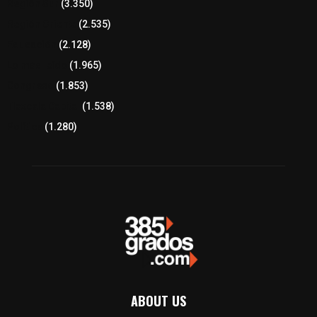
Región Sur
(3.350)
Región Oriente
(2.535)
Educación
(2.128)
Lo más leído
(1.965)
Congreso
(1.853)
Tlaxcala Capital
(1.538)
Política
(1.280)
ABOUT US