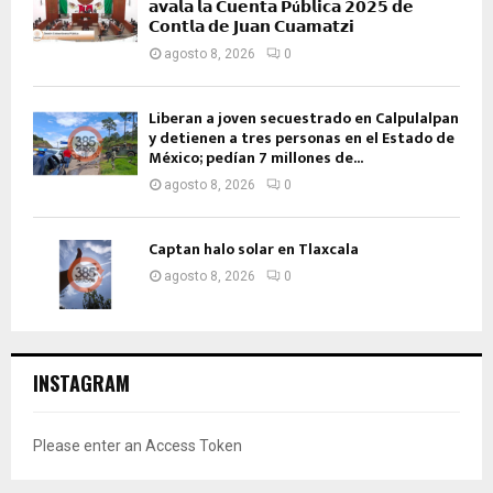
𝗮𝘃𝗮𝗹𝗮 𝗹𝗮 𝗖𝘂𝗲𝗻𝘁𝗮 𝗣ú𝗯𝗹𝗶𝗰𝗮 𝟮𝟬𝟮𝟱 𝗱𝗲
𝗖𝗼𝗻𝘁𝗹𝗮 𝗱𝗲 𝗝𝘂𝗮𝗻 𝗖𝘂𝗮𝗺𝗮𝘁𝘇𝗶
agosto 8, 2026
0
Liberan a joven secuestrado en Calpulalpan
y detienen a tres personas en el Estado de
México; pedían 7 millones de...
agosto 8, 2026
0
Captan halo solar en Tlaxcala
agosto 8, 2026
0
INSTAGRAM
Please enter an Access Token