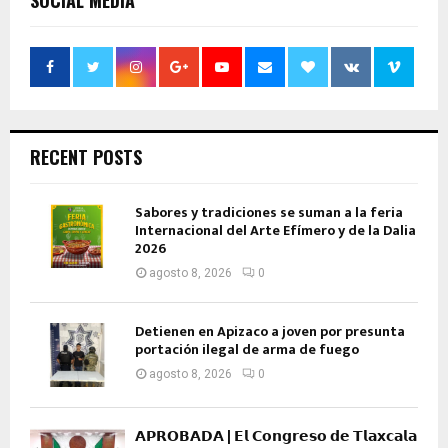
SOCIAL MEDIA
RECENT POSTS
Sabores y tradiciones se suman a la feria
Internacional del Arte Efímero y de la Dalia
2026
agosto 8, 2026
0
Detienen en Apizaco a joven por presunta
portación ilegal de arma de fuego
agosto 8, 2026
0
𝗔𝗣𝗥𝗢𝗕𝗔𝗗𝗔 | 𝗘𝗹 𝗖𝗼𝗻𝗴𝗿𝗲𝘀𝗼 𝗱𝗲 𝗧𝗹𝗮𝘅𝗰𝗮𝗹𝗮