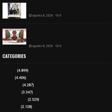
Detienen en Apizaco a joven por presunta
portación ilegal de arma de fuego
agosto 8, 2026
0
𝗔𝗣𝗥𝗢𝗕𝗔𝗗𝗔 | 𝗘𝗹 𝗖𝗼𝗻𝗴𝗿𝗲𝘀𝗼 𝗱𝗲 𝗧𝗹𝗮𝘅𝗰𝗮𝗹𝗮
𝗮𝘃𝗮𝗹𝗮 𝗹𝗮 𝗖𝘂𝗲𝗻𝘁𝗮 𝗣ú𝗯𝗹𝗶𝗰𝗮 𝟮𝟬𝟮𝟱 𝗱𝗲 𝗖𝗼𝗻𝘁𝗹𝗮 𝗱𝗲
𝗝𝘂𝗮𝗻 𝗖𝘂𝗮𝗺𝗮𝘁𝘇𝗶
agosto 8, 2026
0
CATEGORIES
Tlaxcala
(4.899)
Policía
(4.406)
8 columnas
(4.287)
Región Sur
(3.347)
Región Oriente
(2.529)
Educación
(2.128)