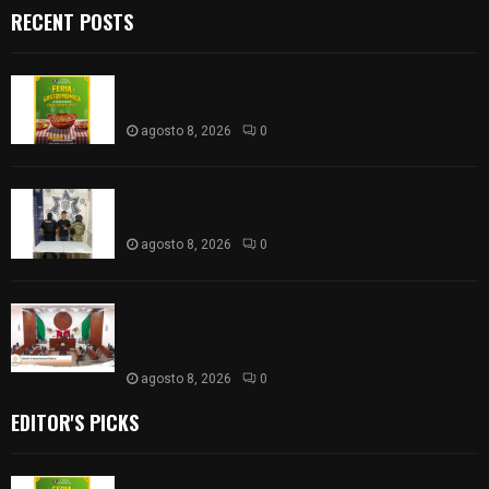
RECENT POSTS
Sabores y tradiciones se suman a la feria
Internacional del Arte Efímero y de la Dalia 2026
agosto 8, 2026
0
Detienen en Apizaco a joven por presunta
portación ilegal de arma de fuego
agosto 8, 2026
0
𝗔𝗣𝗥𝗢𝗕𝗔𝗗𝗔 | 𝗘𝗹 𝗖𝗼𝗻𝗴𝗿𝗲𝘀𝗼 𝗱𝗲 𝗧𝗹𝗮𝘅𝗰𝗮𝗹𝗮
𝗮𝘃𝗮𝗹𝗮 𝗹𝗮 𝗖𝘂𝗲𝗻𝘁𝗮 𝗣ú𝗯𝗹𝗶𝗰𝗮 𝟮𝟬𝟮𝟱 𝗱𝗲 𝗖𝗼𝗻𝘁𝗹𝗮 𝗱𝗲
𝗝𝘂𝗮𝗻 𝗖𝘂𝗮𝗺𝗮𝘁𝘇𝗶
agosto 8, 2026
0
EDITOR'S PICKS
Sabores y tradiciones se suman a la feria