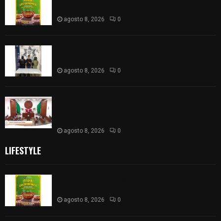
Internacional del Arte Efímero y de la Dalia 2026
agosto 8, 2026
0
Detienen en Apizaco a joven por presunta
portación ilegal de arma de fuego
agosto 8, 2026
0
𝗔𝗣𝗥𝗢𝗕𝗔𝗗𝗔 | 𝗘𝗹 𝗖𝗼𝗻𝗴𝗿𝗲𝘀𝗼 𝗱𝗲 𝗧𝗹𝗮𝘅𝗰𝗮𝗹𝗮
𝗮𝘃𝗮𝗹𝗮 𝗹𝗮 𝗖𝘂𝗲𝗻𝘁𝗮 𝗣ú𝗯𝗹𝗶𝗰𝗮 𝟮𝟬𝟮𝟱 𝗱𝗲 𝗖𝗼𝗻𝘁𝗹𝗮 𝗱𝗲
𝗝𝘂𝗮𝗻 𝗖𝘂𝗮𝗺𝗮𝘁𝘇𝗶
agosto 8, 2026
0
LIFESTYLE
Sabores y tradiciones se suman a la feria
Internacional del Arte Efímero y de la Dalia 2026
agosto 8, 2026
0