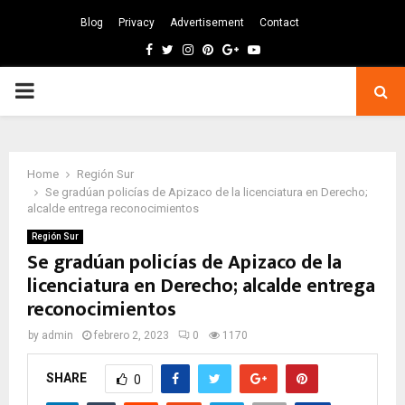
Blog
Privacy
Advertisement
Contact
Facebook
Twitter
Instagram
Pinterest
Google
Youtube
PRIMARY
MENU
Home
Región Sur
Se gradúan policías de Apizaco de la licenciatura en Derecho;
alcalde entrega reconocimientos
Región Sur
Se gradúan policías de Apizaco de la
licenciatura en Derecho; alcalde entrega
reconocimientos
by
admin
febrero 2, 2023
0
1170
SHARE
0