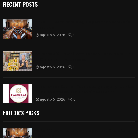
RECENT POSTS
Vota ITE terna para elegir a persona Secretaria
Ejecutiva
agosto 6, 2026
0
Sabor 100% tlaxcalteca: Conoce Guarda Frutz en
el Mercado de Artesanos
agosto 6, 2026
0
Caso Lorena Cuéllar: Estado exige rigor y fuentes
oficiales ante acusaciones sin sustento
agosto 6, 2026
0
EDITOR'S PICKS
Vota ITE terna para elegir a persona Secretaria
Ejecutiva