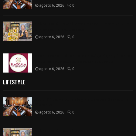
agosto 6, 2026
0
Sabor 100% tlaxcalteca: Conoce Guarda Frutz en
el Mercado de Artesanos
agosto 6, 2026
0
Caso Lorena Cuéllar: Estado exige rigor y fuentes
oficiales ante acusaciones sin sustento
agosto 6, 2026
0
LIFESTYLE
Vota ITE terna para elegir a persona Secretaria
Ejecutiva
agosto 6, 2026
0
Sabor 100% tlaxcalteca: Conoce Guarda Frutz en