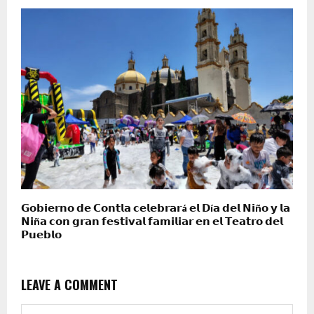
𝗚𝗼𝗯𝗶𝗲𝗿𝗻𝗼 𝗱𝗲 𝗖𝗼𝗻𝘁𝗹𝗮 𝗰𝗲𝗹𝗲𝗯𝗿𝗮𝗿á 𝗲𝗹 𝗗í𝗮 𝗱𝗲𝗹 𝗡𝗶ñ𝗼 𝘆 𝗹𝗮
𝗡𝗶ñ𝗮 𝗰𝗼𝗻 𝗴𝗿𝗮𝗻 𝗳𝗲𝘀𝘁𝗶𝘃𝗮𝗹 𝗳𝗮𝗺𝗶𝗹𝗶𝗮𝗿 𝗲𝗻 𝗲𝗹 𝗧𝗲𝗮𝘁𝗿𝗼 𝗱𝗲𝗹
𝗣𝘂𝗲𝗯𝗹𝗼
LEAVE A COMMENT