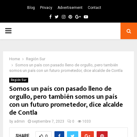
Blog
Privacy
Advertisement
Contact
Facebook
Twitter
Instagram
Pinterest
Google
Youtube
PRIMARY
MENU
Home
Región Sur
Somos un país con pasado lleno de orgullo, pero también
somos un país con un futuro prometedor, dice alcalde de Contla
Región Sur
Somos un país con pasado lleno de
orgullo, pero también somos un país
con un futuro prometedor, dice alcalde
de Contla
by
admin
septiembre 7, 2023
0
1033
SHARE
0