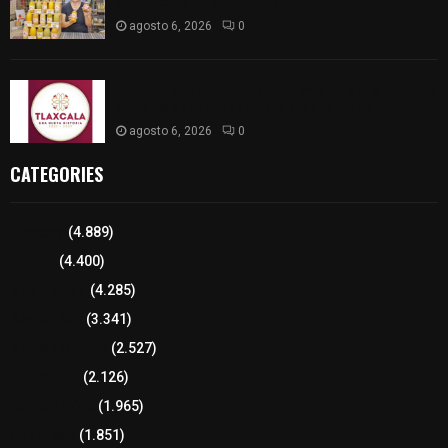
el Mercado de Artesanos
agosto 6, 2026
0
Caso Lorena Cuéllar: Estado exige rigor y fuentes
oficiales ante acusaciones sin sustento
agosto 6, 2026
0
CATEGORIES
Tlaxcala
(4.889)
Policía
(4.400)
8 columnas
(4.285)
Región Sur
(3.341)
Región Oriente
(2.527)
Educación
(2.126)
Lo más leído
(1.965)
Congreso
(1.851)