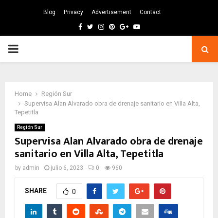
Blog
Privacy
Advertisement
Contact
Facebook
Twitter
Instagram
Pinterest
Google
Youtube
PRIMARY
MENU
Home
Región Sur
Supervisa Alan Alvarado obra de drenaje sanitario en Villa Alta,
Tepetitla
Región Sur
Supervisa Alan Alvarado obra de drenaje
sanitario en Villa Alta, Tepetitla
by
admin
julio 6, 2023
0
960
SHARE
0