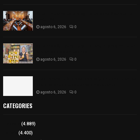
Vota ITE terna para elegir a persona Secretaria
Ejecutiva
agosto 6, 2026
0
Sabor 100% tlaxcalteca: Conoce Guarda Frutz en
el Mercado de Artesanos
agosto 6, 2026
0
Caso Lorena Cuéllar: Estado exige rigor y fuentes
oficiales ante acusaciones sin sustento
agosto 6, 2026
0
CATEGORIES
Tlaxcala
(4.889)
Policía
(4.400)