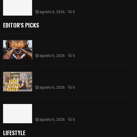
oficiales ante acusaciones sin sustento
agosto 6, 2026
0
EDITOR'S PICKS
Vota ITE terna para elegir a persona Secretaria
Ejecutiva
agosto 6, 2026
0
Sabor 100% tlaxcalteca: Conoce Guarda Frutz en
el Mercado de Artesanos
agosto 6, 2026
0
Caso Lorena Cuéllar: Estado exige rigor y fuentes
oficiales ante acusaciones sin sustento
agosto 6, 2026
0
LIFESTYLE