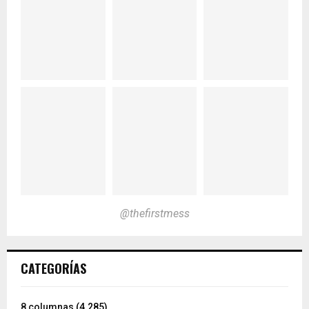
@thefirstmess
CATEGORÍAS
8 columnas
(4.285)