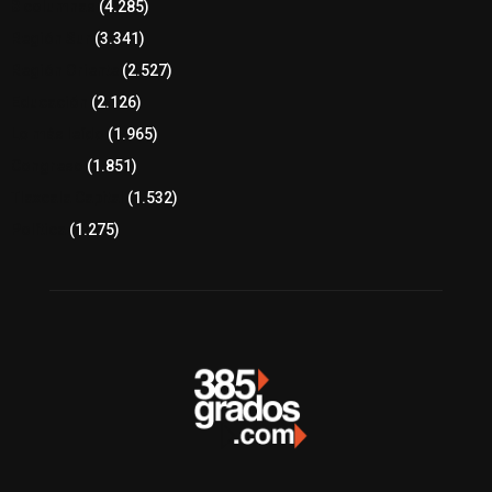
8 columnas
(4.285)
Región Sur
(3.341)
Región Oriente
(2.527)
Educación
(2.126)
Lo más leído
(1.965)
Congreso
(1.851)
Tlaxcala Capital
(1.532)
Política
(1.275)