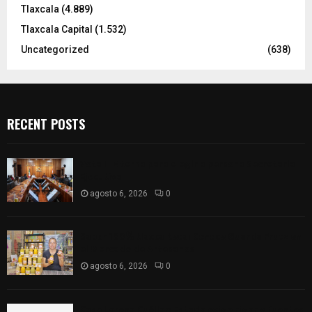
Tlaxcala
(4.889)
Tlaxcala Capital
(1.532)
Uncategorized
(638)
RECENT POSTS
Vota ITE terna para elegir a persona Secretaria
Ejecutiva
agosto 6, 2026
0
Sabor 100% tlaxcalteca: Conoce Guarda Frutz en
el Mercado de Artesanos
agosto 6, 2026
0
Caso Lorena Cuéllar: Estado exige rigor y fuentes