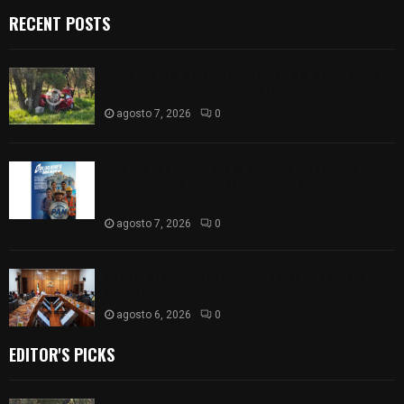
RECENT POSTS
Joven pierde la vida tras salirse de la carretera y
chocar contra un árbol en Atlangatepec
agosto 7, 2026
0
PAN propone eliminar el ISR al aguinaldo y a
salarios menores de 12 mil pesos para fortalecer
la economía familiar
agosto 7, 2026
0
Vota ITE terna para elegir a persona Secretaria
Ejecutiva
agosto 6, 2026
0
EDITOR'S PICKS