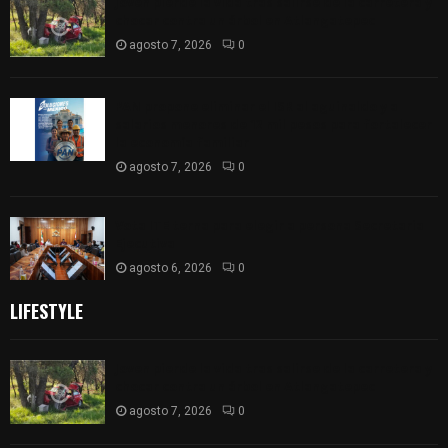
Joven pierde la vida tras salirse de la carretera y
chocar contra un árbol en Atlangatepec
agosto 7, 2026
0
PAN propone eliminar el ISR al aguinaldo y a
salarios menores de 12 mil pesos para fortalecer
la economía familiar
agosto 7, 2026
0
Vota ITE terna para elegir a persona Secretaria
Ejecutiva
agosto 6, 2026
0
LIFESTYLE
Joven pierde la vida tras salirse de la carretera y
chocar contra un árbol en Atlangatepec
agosto 7, 2026
0