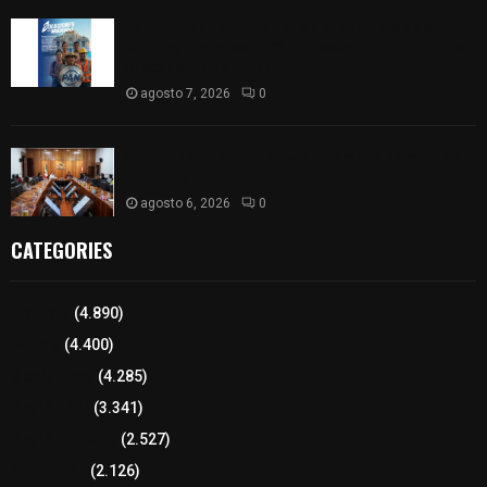
PAN propone eliminar el ISR al aguinaldo y a
salarios menores de 12 mil pesos para fortalecer
la economía familiar
agosto 7, 2026
0
Vota ITE terna para elegir a persona Secretaria
Ejecutiva
agosto 6, 2026
0
CATEGORIES
Tlaxcala
(4.890)
Policía
(4.400)
8 columnas
(4.285)
Región Sur
(3.341)
Región Oriente
(2.527)
Educación
(2.126)