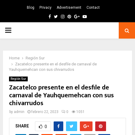
Blog
Privacy
Advertisement
Contact
Facebook
Twitter
Instagram
Pinterest
Google
Youtube
PRIMARY
MENU
Home
Región Sur
Zacatelco presente en el desfile de carnaval de
Yauhquemehcan con sus chivarrudos
Región Sur
Zacatelco presente en el desfile de
carnaval de Yauhquemehcan con sus
chivarrudos
by
admin
febrero 22, 2023
0
1051
SHARE
0