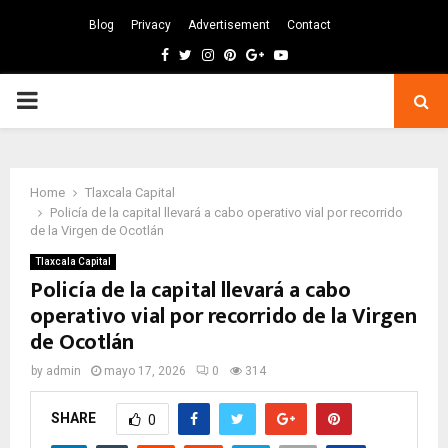
Blog
Privacy
Advertisement
Contact
Facebook
Twitter
Instagram
Pinterest
Google
Youtube
PRIMARY
MENU
Home
Tlaxcala Capital
Policía de la capital llevará a cabo operativo vial por recorrido
de la Virgen de Ocotlán
Tlaxcala Capital
Policía de la capital llevará a cabo
operativo vial por recorrido de la Virgen
de Ocotlán
by
admin
mayo 17, 2026
0
314
SHARE
0