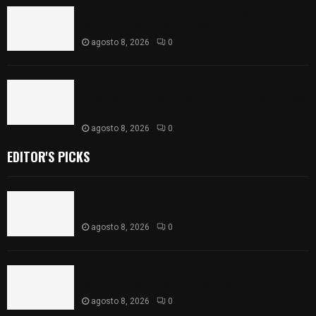
Detienen en Apizaco a joven por presunta
portación ilegal de arma de fuego
agosto 8, 2026
0
𝗔𝗣𝗥𝗢𝗕𝗔𝗗𝗔 | 𝗘𝗹 𝗖𝗼𝗻𝗴𝗿𝗲𝘀𝗼 𝗱𝗲 𝗧𝗹𝗮𝘅𝗰𝗮𝗹𝗮
𝗮𝘃𝗮𝗹𝗮 𝗹𝗮 𝗖𝘂𝗲𝗻𝘁𝗮 𝗣ú𝗯𝗹𝗶𝗰𝗮 𝟮𝟬𝟮𝟱 𝗱𝗲 𝗖𝗼𝗻𝘁𝗹𝗮 𝗱𝗲
𝗝𝘂𝗮𝗻 𝗖𝘂𝗮𝗺𝗮𝘁𝘇𝗶
agosto 8, 2026
0
EDITOR'S PICKS
Sabores y tradiciones se suman a la feria
Internacional del Arte Efímero y de la Dalia 2026
agosto 8, 2026
0
Detienen en Apizaco a joven por presunta
portación ilegal de arma de fuego
agosto 8, 2026
0