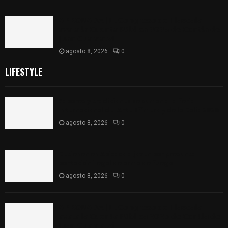
𝗔𝗣𝗥𝗢𝗕𝗔𝗗𝗔 | 𝗘𝗹 𝗖𝗼𝗻𝗴𝗿𝗲𝘀𝗼 𝗱𝗲 𝗧𝗹𝗮𝘅𝗰𝗮𝗹𝗮
𝗮𝘃𝗮𝗹𝗮 𝗹𝗮 𝗖𝘂𝗲𝗻𝘁𝗮 𝗣ú𝗯𝗹𝗶𝗰𝗮 𝟮𝟬𝟮𝟱 𝗱𝗲 𝗖𝗼𝗻𝘁𝗹𝗮 𝗱𝗲
𝗝𝘂𝗮𝗻 𝗖𝘂𝗮𝗺𝗮𝘁𝘇𝗶
agosto 8, 2026
0
LIFESTYLE
Sabores y tradiciones se suman a la feria
Internacional del Arte Efímero y de la Dalia 2026
agosto 8, 2026
0
Detienen en Apizaco a joven por presunta
portación ilegal de arma de fuego
agosto 8, 2026
0
𝗔𝗣𝗥𝗢𝗕𝗔𝗗𝗔 | 𝗘𝗹 𝗖𝗼𝗻𝗴𝗿𝗲𝘀𝗼 𝗱𝗲 𝗧𝗹𝗮𝘅𝗰𝗮𝗹𝗮
𝗮𝘃𝗮𝗹𝗮 𝗹𝗮 𝗖𝘂𝗲𝗻𝘁𝗮 𝗣ú𝗯𝗹𝗶𝗰𝗮 𝟮𝟬𝟮𝟱 𝗱𝗲 𝗖𝗼𝗻𝘁𝗹𝗮 𝗱𝗲
𝗝𝘂𝗮𝗻 𝗖𝘂𝗮𝗺𝗮𝘁𝘇𝗶