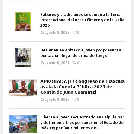
Sabores y tradiciones se suman a la feria
Internacional del Arte Efímero y de la Dalia
2026
agosto 8, 2026
0
Detienen en Apizaco a joven por presunta
portación ilegal de arma de fuego
agosto 8, 2026
0
𝗔𝗣𝗥𝗢𝗕𝗔𝗗𝗔 | 𝗘𝗹 𝗖𝗼𝗻𝗴𝗿𝗲𝘀𝗼 𝗱𝗲 𝗧𝗹𝗮𝘅𝗰𝗮𝗹𝗮
𝗮𝘃𝗮𝗹𝗮 𝗹𝗮 𝗖𝘂𝗲𝗻𝘁𝗮 𝗣ú𝗯𝗹𝗶𝗰𝗮 𝟮𝟬𝟮𝟱 𝗱𝗲
𝗖𝗼𝗻𝘁𝗹𝗮 𝗱𝗲 𝗝𝘂𝗮𝗻 𝗖𝘂𝗮𝗺𝗮𝘁𝘇𝗶
agosto 8, 2026
0
Liberan a joven secuestrado en Calpulalpan
y detienen a tres personas en el Estado de
México; pedían 7 millones de...