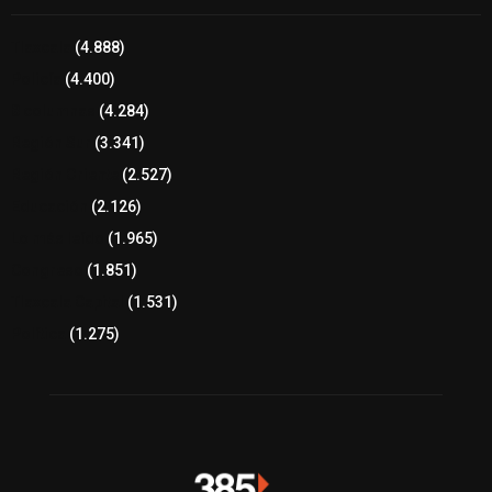
Tlaxcala
(4.888)
Policía
(4.400)
8 columnas
(4.284)
Región Sur
(3.341)
Región Oriente
(2.527)
Educación
(2.126)
Lo más leído
(1.965)
Congreso
(1.851)
Tlaxcala Capital
(1.531)
Política
(1.275)