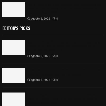
Inicia Congreso la aprobación de dictámenes de
las cuentas públicas de entes fiscalizables del
ejercicio fiscal 2025
agosto 6, 2026
0
EDITOR'S PICKS
Realizan campaña de esterilización de perros y
gatos en Villa Alta y San Mateo Ayecac en el
municipio de Tepetitla
agosto 6, 2026
0
Atienden diputados a comisión de productores,
ejidatarios y pobladores de Ixtenco
agosto 6, 2026
0
Inicia Congreso la aprobación de dictámenes de
las cuentas públicas de entes fiscalizables del
ejercicio fiscal 2025