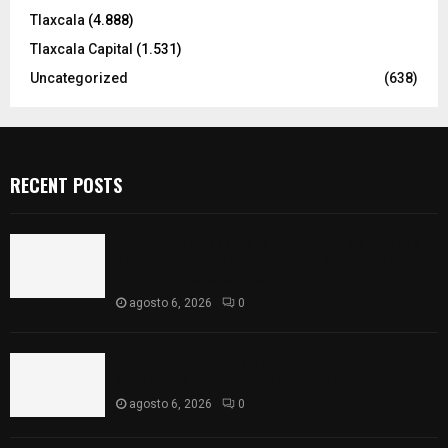
Tlaxcala
(4.888)
Tlaxcala Capital
(1.531)
Uncategorized
(638)
RECENT POSTS
Realizan campaña de esterilización de perros y
gatos en Villa Alta y San Mateo Ayecac en el
municipio de Tepetitla
agosto 6, 2026
0
Atienden diputados a comisión de productores,
ejidatarios y pobladores de Ixtenco
agosto 6, 2026
0