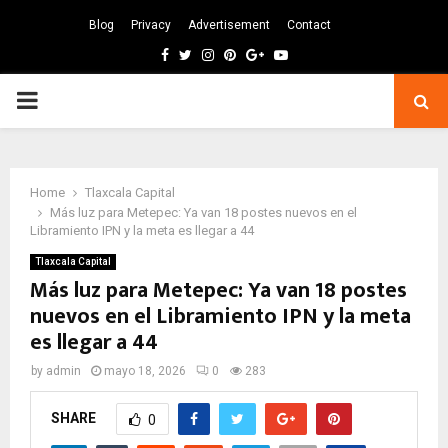
Blog
Privacy
Advertisement
Contact
Facebook
Twitter
Instagram
Pinterest
Google
Youtube
PRIMARY
MENU
Home
Tlaxcala Capital
Más luz para Metepec: Ya van 18 postes nuevos en el
Libramiento IPN y la meta es llegar a 44
Tlaxcala Capital
Más luz para Metepec: Ya van 18 postes
nuevos en el Libramiento IPN y la meta
es llegar a 44
by
admin
mayo 18, 2026
0
283
SHARE
0