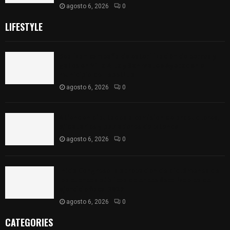
agosto 6, 2026
0
LIFESTYLE
Realizan campaña de esterilización de perros y
gatos en Villa Alta y San Mateo Ayecac en el
municipio de Tepetitla
agosto 6, 2026
0
Atienden diputados a comisión de productores,
ejidatarios y pobladores de Ixtenco
agosto 6, 2026
0
Inicia Congreso la aprobación de dictámenes de
las cuentas públicas de entes fiscalizables del
ejercicio fiscal 2025
agosto 6, 2026
0
CATEGORIES