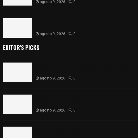
agosto 9, 2026
0
Confirman hallazgo de hombre sin vida en La
Malinche; FGJE investiga homicidio
agosto 9, 2026
0
EDITOR'S PICKS
Blanca Angulo respalda a Jocelyne Gómez rumbo
a la elección de Reina de la Feria Tlaxcala 2026
agosto 9, 2026
0
Tetla siembra futuro: plantan más de 700
árboles en Jornada Nacional
agosto 9, 2026
0
Confirman hallazgo de hombre sin vida en La
Malinche; FGJE investiga homicidio