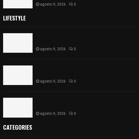
agosto 9, 2026
0
LIFESTYLE
Blanca Angulo respalda a Jocelyne Gómez rumbo
a la elección de Reina de la Feria Tlaxcala 2026
agosto 9, 2026
0
Tetla siembra futuro: plantan más de 700
árboles en Jornada Nacional
agosto 9, 2026
0
Confirman hallazgo de hombre sin vida en La
Malinche; FGJE investiga homicidio
agosto 9, 2026
0
CATEGORIES