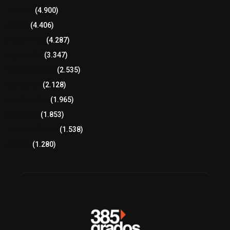
Tlaxcala
(4.900)
Policía
(4.406)
8 columnas
(4.287)
Región Sur
(3.347)
Región Oriente
(2.535)
Educación
(2.128)
Lo más leído
(1.965)
Congreso
(1.853)
Tlaxcala Capital
(1.538)
Política
(1.280)