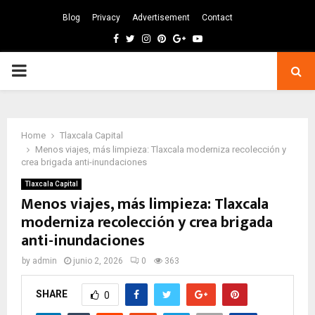
Blog
Privacy
Advertisement
Contact
Facebook
Twitter
Instagram
Pinterest
Google
Youtube
PRIMARY
MENU
Home
Tlaxcala Capital
Menos viajes, más limpieza: Tlaxcala moderniza recolección y
crea brigada anti-inundaciones
Tlaxcala Capital
Menos viajes, más limpieza: Tlaxcala
moderniza recolección y crea brigada
anti-inundaciones
by
admin
junio 2, 2026
0
363
SHARE
0