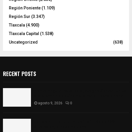
Región Poniente
(1.109)
Región Sur
(3.347)
Tlaxcala
(4.900)
Tlaxcala Capital
(1.538)
Uncategorized
(638)
RECENT POSTS
Blanca Angulo respalda a Jocelyne Gómez rumbo
a la elección de Reina de la Feria Tlaxcala 2026
agosto 9, 2026
0
Tetla siembra futuro: plantan más de 700
árboles en Jornada Nacional