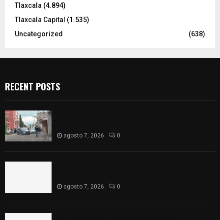
Tlaxcala
(4.894)
Tlaxcala Capital
(1.535)
Uncategorized
(638)
RECENT POSTS
Muere hombre al interior de salón de eventos en
Apizaco
agosto 7, 2026
0
Se accidenta camioneta sobre la carretera
México-Veracruz, a la altura de Hueyotlipan
agosto 7, 2026
0
Retiran de sus funciones a policía de