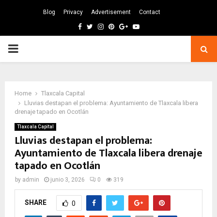
Blog
Privacy
Advertisement
Contact
Facebook
Twitter
Instagram
Pinterest
Google
Youtube
PRIMARY
MENU
Home
Tlaxcala Capital
Lluvias destapan el problema: Ayuntamiento de Tlaxcala libera
drenaje tapado en Ocotlán
Tlaxcala Capital
Lluvias destapan el problema:
Ayuntamiento de Tlaxcala libera drenaje
tapado en Ocotlán
by
admin
junio 3, 2026
0
319
SHARE
0