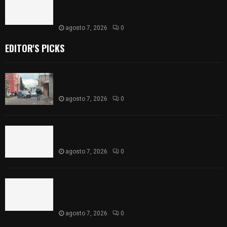
Chiautempan tras ser exhibido en redes por
presunto soborno
agosto 7, 2026
0
EDITOR'S PICKS
Muere hombre al interior de salón de eventos en
Apizaco
agosto 7, 2026
0
Se accidenta camioneta sobre la carretera
México-Veracruz, a la altura de Hueyotlipan
agosto 7, 2026
0
Retiran de sus funciones a policía de
Chiautempan tras ser exhibido en redes por
presunto soborno
agosto 7, 2026
0