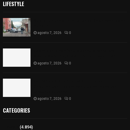
LIFESTYLE
Muere hombre al interior de salón de eventos en
Apizaco
agosto 7, 2026
0
Se accidenta camioneta sobre la carretera
México-Veracruz, a la altura de Hueyotlipan
agosto 7, 2026
0
Retiran de sus funciones a policía de
Chiautempan tras ser exhibido en redes por
presunto soborno
agosto 7, 2026
0
CATEGORIES
Tlaxcala
(4.894)