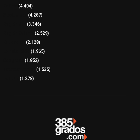
Policía
(4.404)
8 columnas
(4.287)
Región Sur
(3.346)
Región Oriente
(2.529)
Educación
(2.128)
Lo más leído
(1.965)
Congreso
(1.852)
Tlaxcala Capital
(1.535)
Política
(1.278)