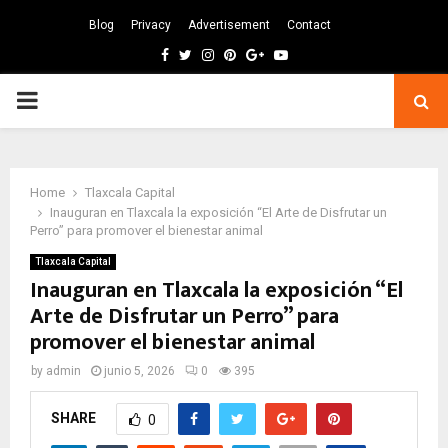
Blog
Privacy
Advertisement
Contact
Facebook
Twitter
Instagram
Pinterest
Google
Youtube
PRIMARY
MENU
Home
Tlaxcala Capital
Inauguran en Tlaxcala la exposición “El Arte de Disfrutar un
Perro” para promover el bienestar animal
Tlaxcala Capital
Inauguran en Tlaxcala la exposición “El
Arte de Disfrutar un Perro” para
promover el bienestar animal
by
admin
junio 5, 2026
0
395
SHARE
0