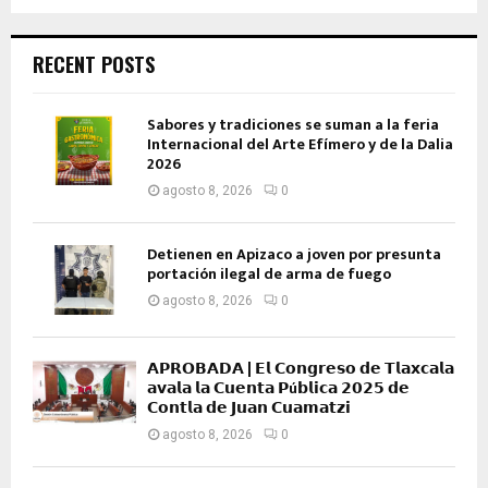
RECENT POSTS
Sabores y tradiciones se suman a la feria
Internacional del Arte Efímero y de la Dalia
2026
agosto 8, 2026
0
Detienen en Apizaco a joven por presunta
portación ilegal de arma de fuego
agosto 8, 2026
0
𝗔𝗣𝗥𝗢𝗕𝗔𝗗𝗔 | 𝗘𝗹 𝗖𝗼𝗻𝗴𝗿𝗲𝘀𝗼 𝗱𝗲 𝗧𝗹𝗮𝘅𝗰𝗮𝗹𝗮
𝗮𝘃𝗮𝗹𝗮 𝗹𝗮 𝗖𝘂𝗲𝗻𝘁𝗮 𝗣ú𝗯𝗹𝗶𝗰𝗮 𝟮𝟬𝟮𝟱 𝗱𝗲
𝗖𝗼𝗻𝘁𝗹𝗮 𝗱𝗲 𝗝𝘂𝗮𝗻 𝗖𝘂𝗮𝗺𝗮𝘁𝘇𝗶
agosto 8, 2026
0