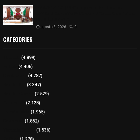
𝗔𝗣𝗥𝗢𝗕𝗔𝗗𝗔 | 𝗘𝗹 𝗖𝗼𝗻𝗴𝗿𝗲𝘀𝗼 𝗱𝗲 𝗧𝗹𝗮𝘅𝗰𝗮𝗹𝗮
𝗮𝘃𝗮𝗹𝗮 𝗹𝗮 𝗖𝘂𝗲𝗻𝘁𝗮 𝗣ú𝗯𝗹𝗶𝗰𝗮 𝟮𝟬𝟮𝟱 𝗱𝗲 𝗖𝗼𝗻𝘁𝗹𝗮 𝗱𝗲
𝗝𝘂𝗮𝗻 𝗖𝘂𝗮𝗺𝗮𝘁𝘇𝗶
agosto 8, 2026
0
CATEGORIES
Tlaxcala
(4.899)
Policía
(4.406)
8 columnas
(4.287)
Región Sur
(3.347)
Región Oriente
(2.529)
Educación
(2.128)
Lo más leído
(1.965)
Congreso
(1.852)
Tlaxcala Capital
(1.536)
Política
(1.278)