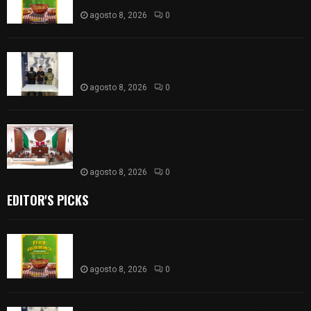
agosto 8, 2026
0
Detienen en Apizaco a joven por presunta
portación ilegal de arma de fuego
agosto 8, 2026
0
𝗔𝗣𝗥𝗢𝗕𝗔𝗗𝗔 | 𝗘𝗹 𝗖𝗼𝗻𝗴𝗿𝗲𝘀𝗼 𝗱𝗲 𝗧𝗹𝗮𝘅𝗰𝗮𝗹𝗮
𝗮𝘃𝗮𝗹𝗮 𝗹𝗮 𝗖𝘂𝗲𝗻𝘁𝗮 𝗣ú𝗯𝗹𝗶𝗰𝗮 𝟮𝟬𝟮𝟱 𝗱𝗲 𝗖𝗼𝗻𝘁𝗹𝗮 𝗱𝗲
𝗝𝘂𝗮𝗻 𝗖𝘂𝗮𝗺𝗮𝘁𝘇𝗶
agosto 8, 2026
0
EDITOR'S PICKS
Sabores y tradiciones se suman a la feria
Internacional del Arte Efímero y de la Dalia 2026
agosto 8, 2026
0