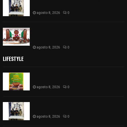
Detienen en Apizaco a joven por presunta
portación ilegal de arma de fuego
agosto 8, 2026
0
𝗔𝗣𝗥𝗢𝗕𝗔𝗗𝗔 | 𝗘𝗹 𝗖𝗼𝗻𝗴𝗿𝗲𝘀𝗼 𝗱𝗲 𝗧𝗹𝗮𝘅𝗰𝗮𝗹𝗮
𝗮𝘃𝗮𝗹𝗮 𝗹𝗮 𝗖𝘂𝗲𝗻𝘁𝗮 𝗣ú𝗯𝗹𝗶𝗰𝗮 𝟮𝟬𝟮𝟱 𝗱𝗲 𝗖𝗼𝗻𝘁𝗹𝗮 𝗱𝗲
𝗝𝘂𝗮𝗻 𝗖𝘂𝗮𝗺𝗮𝘁𝘇𝗶
agosto 8, 2026
0
LIFESTYLE
Sabores y tradiciones se suman a la feria
Internacional del Arte Efímero y de la Dalia 2026
agosto 8, 2026
0
Detienen en Apizaco a joven por presunta
portación ilegal de arma de fuego
agosto 8, 2026
0