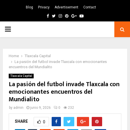
Blog
Privacy
Advertisement
Contact
Facebook
Twitter
Instagram
Pinterest
Google
Youtube
PRIMARY
MENU
Home
Tlaxcala Capital
La pasión del futbol invade Tlaxcala con emocionantes
encuentros del Mundialito
Tlaxcala Capital
La pasión del futbol invade Tlaxcala con
emocionantes encuentros del
Mundialito
by
admin
junio 9, 2026
0
232
SHARE
0