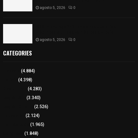
de adoquín en barrio de San Pedro
agosto 5, 2026
0
ISSSTE entrega 242 camas hospitalarias
eléctricas a unidades médicas del país
agosto 5, 2026
0
CATEGORIES
Tlaxcala
(4.884)
Policía
(4.398)
8 columnas
(4.283)
Región Sur
(3.340)
Región Oriente
(2.526)
Educación
(2.124)
Lo más leído
(1.965)
Congreso
(1.848)