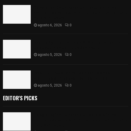
Colegio legión de honor de Tlaxcala elimina
«militarizado» de su nombre tras orden de cierre
de la SEP federal
agosto 6, 2026
0
Realiza Ayuntamiento de SPM obra de pavimento
de adoquín en barrio de San Pedro
agosto 5, 2026
0
ISSSTE entrega 242 camas hospitalarias
eléctricas a unidades médicas del país
agosto 5, 2026
0
EDITOR'S PICKS
Colegio legión de honor de Tlaxcala elimina
«militarizado» de su nombre tras orden de cierre
de la SEP federal