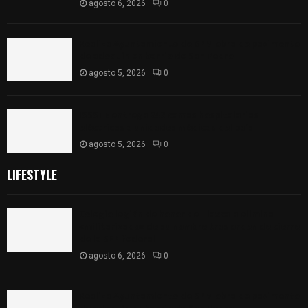
agosto 6, 2026
0
Realiza Ayuntamiento de SPM obra de pavimento
de adoquín en barrio de San Pedro
agosto 5, 2026
0
ISSSTE entrega 242 camas hospitalarias
eléctricas a unidades médicas del país
agosto 5, 2026
0
LIFESTYLE
Colegio legión de honor de Tlaxcala elimina
«militarizado» de su nombre tras orden de cierre
de la SEP federal
agosto 6, 2026
0
Realiza Ayuntamiento de SPM obra de pavimento