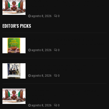
𝗔𝗣𝗥𝗢𝗕𝗔𝗗𝗔 | 𝗘𝗹 𝗖𝗼𝗻𝗴𝗿𝗲𝘀𝗼 𝗱𝗲 𝗧𝗹𝗮𝘅𝗰𝗮𝗹𝗮
𝗮𝘃𝗮𝗹𝗮 𝗹𝗮 𝗖𝘂𝗲𝗻𝘁𝗮 𝗣ú𝗯𝗹𝗶𝗰𝗮 𝟮𝟬𝟮𝟱 𝗱𝗲 𝗖𝗼𝗻𝘁𝗹𝗮 𝗱𝗲
𝗝𝘂𝗮𝗻 𝗖𝘂𝗮𝗺𝗮𝘁𝘇𝗶
agosto 8, 2026
0
EDITOR'S PICKS
Sabores y tradiciones se suman a la feria
Internacional del Arte Efímero y de la Dalia 2026
agosto 8, 2026
0
Detienen en Apizaco a joven por presunta
portación ilegal de arma de fuego
agosto 8, 2026
0
𝗔𝗣𝗥𝗢𝗕𝗔𝗗𝗔 | 𝗘𝗹 𝗖𝗼𝗻𝗴𝗿𝗲𝘀𝗼 𝗱𝗲 𝗧𝗹𝗮𝘅𝗰𝗮𝗹𝗮
𝗮𝘃𝗮𝗹𝗮 𝗹𝗮 𝗖𝘂𝗲𝗻𝘁𝗮 𝗣ú𝗯𝗹𝗶𝗰𝗮 𝟮𝟬𝟮𝟱 𝗱𝗲 𝗖𝗼𝗻𝘁𝗹𝗮 𝗱𝗲
𝗝𝘂𝗮𝗻 𝗖𝘂𝗮𝗺𝗮𝘁𝘇𝗶
agosto 8, 2026
0