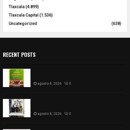
Tlaxcala
(4.899)
Tlaxcala Capital
(1.536)
Uncategorized
(638)
RECENT POSTS
Sabores y tradiciones se suman a la feria
Internacional del Arte Efímero y de la Dalia 2026
agosto 8, 2026
0
Detienen en Apizaco a joven por presunta
portación ilegal de arma de fuego
agosto 8, 2026
0