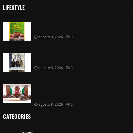
LIFESTYLE
Sabores y tradiciones se suman a la feria
Internacional del Arte Efímero y de la Dalia 2026
agosto 8, 2026
0
Detienen en Apizaco a joven por presunta
portación ilegal de arma de fuego
agosto 8, 2026
0
𝗔𝗣𝗥𝗢𝗕𝗔𝗗𝗔 | 𝗘𝗹 𝗖𝗼𝗻𝗴𝗿𝗲𝘀𝗼 𝗱𝗲 𝗧𝗹𝗮𝘅𝗰𝗮𝗹𝗮
𝗮𝘃𝗮𝗹𝗮 𝗹𝗮 𝗖𝘂𝗲𝗻𝘁𝗮 𝗣ú𝗯𝗹𝗶𝗰𝗮 𝟮𝟬𝟮𝟱 𝗱𝗲 𝗖𝗼𝗻𝘁𝗹𝗮 𝗱𝗲
𝗝𝘂𝗮𝗻 𝗖𝘂𝗮𝗺𝗮𝘁𝘇𝗶
agosto 8, 2026
0
CATEGORIES