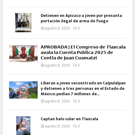
Detienen en Apizaco a joven por presunta
portación ilegal de arma de fuego
agosto 8, 2026
0
𝗔𝗣𝗥𝗢𝗕𝗔𝗗𝗔 | 𝗘𝗹 𝗖𝗼𝗻𝗴𝗿𝗲𝘀𝗼 𝗱𝗲 𝗧𝗹𝗮𝘅𝗰𝗮𝗹𝗮
𝗮𝘃𝗮𝗹𝗮 𝗹𝗮 𝗖𝘂𝗲𝗻𝘁𝗮 𝗣ú𝗯𝗹𝗶𝗰𝗮 𝟮𝟬𝟮𝟱 𝗱𝗲
𝗖𝗼𝗻𝘁𝗹𝗮 𝗱𝗲 𝗝𝘂𝗮𝗻 𝗖𝘂𝗮𝗺𝗮𝘁𝘇𝗶
agosto 8, 2026
0
Liberan a joven secuestrado en Calpulalpan
y detienen a tres personas en el Estado de
México; pedían 7 millones de...
agosto 8, 2026
0
Captan halo solar en Tlaxcala
agosto 8, 2026
0