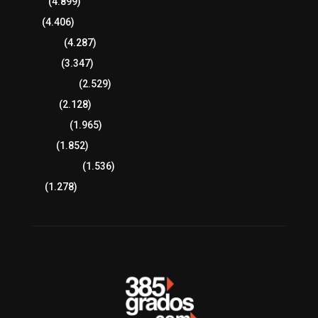
Tlaxcala
(4.899)
Policía
(4.406)
8 columnas
(4.287)
Región Sur
(3.347)
Región Oriente
(2.529)
Educación
(2.128)
Lo más leído
(1.965)
Congreso
(1.852)
Tlaxcala Capital
(1.536)
Política
(1.278)