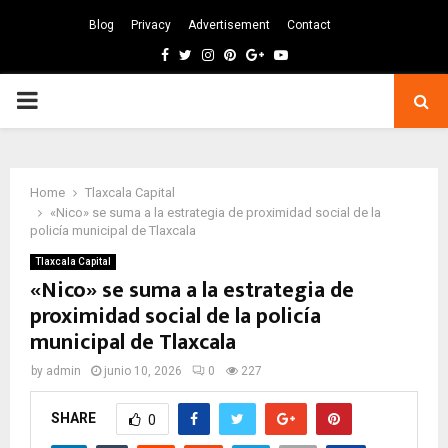
Blog
Privacy
Advertisement
Contact
Facebook
Twitter
Instagram
Pinterest
Google
Youtube
PRIMARY
MENU
Home
Tlaxcala Capital
«Nico» se suma a la estrategia de proximidad social de la
policía municipal de Tlaxcala
Tlaxcala Capital
«Nico» se suma a la estrategia de
proximidad social de la policía
municipal de Tlaxcala
by
admin
junio 10, 2026
0
227
SHARE
0